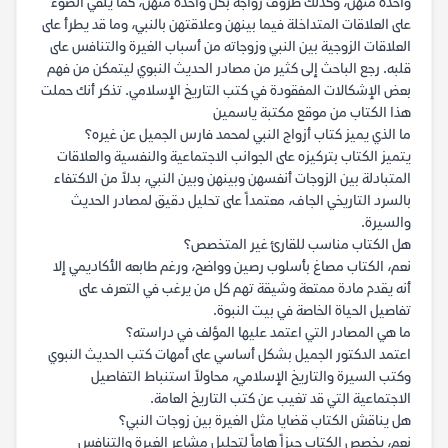
واحدة منهن، وكذلك ظروف زواجه بكل واحدة منهن، كما يُلقي الضوء
على العلاقات المتداخلة فيما بينهن وعلاقتهن بالنبي، وما قد يطرأ على
العلاقات الزوجية بين النبي وزوجاته من أسباب الغيرة والتنافس على
قلبه. رجع الباحث إلى كثير من مصادر الحديث النبوي ليتمكن من فهم
بعض الإشكالات المفقودة في كتب التاريخ الإسلامي. تذكر أنك حملت
هذا الكتاب من موقع مكتبة ياسمين
ما الذي يميز كتاب أزواج النبي لمحمد فارس الجميل عن غيره؟
يتميز الكتاب بتركيزه على الجوانب الاجتماعية والنفسية والعلاقات
المتبادلة بين الزوجات أنفسهن وبينهن وبين النبي، بدلاً من الاكتفاء
بالسرد التاريخي الجاف، معتمداً على تحليل دقيق لمصادر الحديث
والسيرة.
هل الكتاب مناسب للقارئ غير المتخصص؟
نعم، الكتاب مصاغ بأسلوب رصين وواضح، ورغم طابعه الأكاديمي إلا
أنه يقدم مادة ممتعة وشيقة تهم كل من يرغب في التعرف على
تفاصيل الحياة الخاصة في بيت النبوة.
ما هي المصادر التي اعتمد عليها المؤلف في دراسته؟
اعتمد الدكتور الجميل بشكل أساسي على أمهات كتب الحديث النبوي
وكتب السيرة والتاريخ الإسلامي، محاولاً استنباط التفاصيل
الاجتماعية التي قد تغيب عن كتب التاريخ العامة.
هل يناقش الكتاب قضايا مثل الغيرة بين زوجات النبي؟
نعم، يخصص الكتاب حيزاً هاماً لتحليل مشاعر الغيرة والتنافس