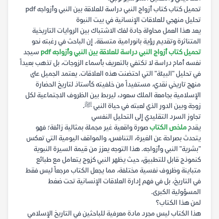
تحميل كتاب كتاب أزواج النبي دراسة للعلاقة بين النبي وأزواجه pdf
تحليل منهجي للعلاقات الإنسانية في بيت النبوة
يعد هذا العمل محاولة جادة لفك الاشتباك بين الروايات التاريخية
المتناثرة وتقديم رؤية بانورامية متسقة. إن الباحث في رغبته نحو
تحميل كتاب أزواج النبي دراسة للعلاقة بين النبي وأزواجه pdf
سيجد
نفسه أمام دراسة لا تكتفي بالتعريف بأسماء الزوجات، بل تذهب بعيداً
في تحليل "البيئة" التي احتضنت هذه العلاقات. يعتمد الجميل على
منهج تاريخي نقدي، مستفيداً من خلفيته كأستاذ لتاريخ الحضارة
الإسلامية بجامعة الملك سعود، ليربط بين الظروف الاجتماعية لكل
زوجة وبين الدور الذي لعبته في حياة النبي ﷺ.
تجاوز السرد التقليدي إلى التحليل النفسي
يقدم
ملخص الكتاب
صورة واقعية غير مجملة بمثالية زائفة؛ فهو
يتحدث بصراحة عن الغيرة، التنافس، والمواقف اليومية التي تعكس
"بشرية" النبي وأزواجه. هذا التوجه يعزز من قيمة السيرة النبوية
كنموذج قابل للتطبيق، حيث يظهر النبي كزوج يتعامل مع طبائع
متباينة وظروف نفسية مختلفة، مما يجعل الكتاب مرجعاً ليس فقط
في التاريخ، بل في فهم إدارة العلاقات الإنسانية تحت ضغط
المسؤولية الكبرى.
لمن هذا الكتاب؟
هذا الكتاب ليس مجرد مادة معرفية للباحثين في التاريخ الإسلامي