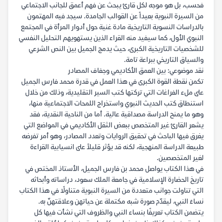
فحسب، بل هو موجه لكل قارئ يبحث عن فهم أعمق للجانب الاجتماعي
من السيرة النبوية بعيداً عن القوالب الجامدة. سيجد فيه المهتمون
بالدراسات النسوية التاريخية مادة غنية حول أدوار المرأة في المجتمع
النبوي الأول، كما سيفيد منه القراء الذين يستهويهم التحليل النفسي
للشخصيات التاريخية الكبرى، حيث يدمج الجميل بين النص الشرعي
والسياق التاريخي ببراعة تامة.
نقد موضوعي: بين العمق الأكاديمي وجفاف المصادر
تكمن نقطة القوة الكبرى في هذا العمل في قدرة محمد فارس الجميل
على ملء الفراغات التي تركتها كتب السير التقليدية، وذلك من خلال
استنطاق كتب الحديث النبوي واستخراج اللمحات الاجتماعية منها،
وهو ما يمنح الدراسة مصداقية عالية. أما من الناحية النقدية، فقد
يشعر القارئ غير المتخصص ببعض الثقل الأكاديمي في المواضع التي
يغرق فيها الباحث في تحقيق الروايات وتعدد المصادر، وهو أمر تفرضه
طبيعة الدراسة المنهجية، لكنه قد يؤثر قليلاً على انسيابية القراءة
لغير المتخصصين.
في هذا الكتاب يواصل محمد بن فارس الجميل، الأستاذ المختص في
تاريخ الحضارة الإسلامية في جامعة الملك سعود، دراساته وأبحاثه
التي تناولت جوانب متعددة من السيرة النبوية متناولًا في هذا الكتاب
نساءَ النبي، ليقدّم صورة شبه مكتملة عن حياتهن وعلاقتهنّ به.
يتضمن الكتاب تعريفًا بنساء النبي والظروف التي نشأت فيها كل