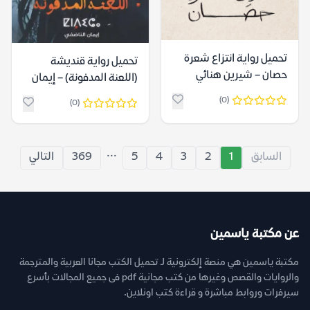
تحميل رواية انتزاع شعرة
تحميل رواية قنديشة
حصان – شيرين هنائي
(اللعنة المدفونة) – إيمان
الناضفي
(0)
(0)
...
السابق
1
2
3
4
5
369
التالي
عن مكتبة ياسمين
مكتبة ياسمين هي منصة إلكترونية لـ تحميل الكتب مجانا العربية والمترجمة
والروايات والقصص وغيرها من كتب مجانية pdf فى جميع المجالات بأسرع
سيرفرات وروابط مباشرة و قراءة كتب اونلاين.