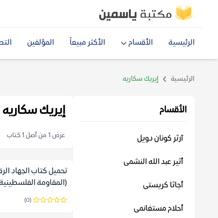
الرئيسية
الأقسام
الأكثر مبيعاً
المؤلفين
التص
الرئيسية
إيريك سكاريه
إيريك سكاريه
الأقسام
عرض 1 من أصل 1 كتاب
آرثر كونان دويل
أثير عبد الله النشمى
تحميل كتاب الجهاد الر
(المقاومة الفلسطينية
أجاثا كريستى
الرقمي) – إيريك سكاري
(0)
أحلام مستغانمى