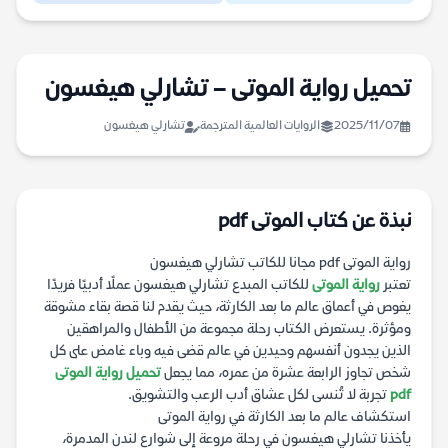
تحميل رواية الموتى – تشارلي هيغسون
2025/11/07
الروايات العالمية المترجمة
تشارلي هيغسون
نبذة عن كتاب الموتى pdf
رواية الموتى pdf مجانا للكاتب تشارلي هيغسون
تعتبر
رواية الموتى
للكاتب المبدع تشارلي هيغسون عملًا أدبيًا فريدًا
يغوص في أعماق عالم ما بعد الكارثة، حيث يقدم لنا قصة بقاء مشوقة
ومؤثرة. يستعرض الكتاب رحلة مجموعة من الأطفال والمراهقين
الذين يجدون أنفسهم وحيدين في عالم قضى فيه وباء غامض على كل
شخص تجاوز الرابعة عشرة من عمره، مما يجعل
تحميل رواية الموتى
pdf
تجربة لا تُنسى لكل عشاق أدب الرعب والتشويق.
استكشاف عالم ما بعد الكارثة في رواية الموتى
يأخذنا تشارلي هيغسون في رحلة مروعة إلى شوارع لندن المدمرة،