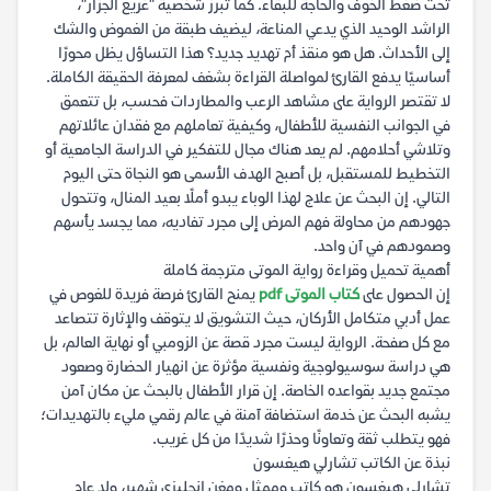
تحت ضغط الخوف والحاجة للبقاء. كما تبرز شخصية "غريغ الجزار"،
الراشد الوحيد الذي يدعي المناعة، ليضيف طبقة من الغموض والشك
إلى الأحداث. هل هو منقذ أم تهديد جديد؟ هذا التساؤل يظل محورًا
أساسيًا يدفع القارئ لمواصلة القراءة بشغف لمعرفة الحقيقة الكاملة.
لا تقتصر الرواية على مشاهد الرعب والمطاردات فحسب، بل تتعمق
في الجوانب النفسية للأطفال، وكيفية تعاملهم مع فقدان عائلاتهم
وتلاشي أحلامهم. لم يعد هناك مجال للتفكير في الدراسة الجامعية أو
التخطيط للمستقبل، بل أصبح الهدف الأسمى هو النجاة حتى اليوم
التالي. إن البحث عن علاج لهذا الوباء يبدو أملًا بعيد المنال، وتتحول
جهودهم من محاولة فهم المرض إلى مجرد تفاديه، مما يجسد يأسهم
وصمودهم في آن واحد.
أهمية تحميل وقراءة رواية الموتى مترجمة كاملة
إن الحصول على
كتاب الموتى pdf
يمنح القارئ فرصة فريدة للغوص في
عمل أدبي متكامل الأركان، حيث التشويق لا يتوقف والإثارة تتصاعد
مع كل صفحة. الرواية ليست مجرد قصة عن الزومبي أو نهاية العالم، بل
هي دراسة سوسيولوجية ونفسية مؤثرة عن انهيار الحضارة وصعود
مجتمع جديد بقواعده الخاصة. إن قرار الأطفال بالبحث عن مكان آمن
يشبه البحث عن خدمة استضافة آمنة في عالم رقمي مليء بالتهديدات؛
فهو يتطلب ثقة وتعاونًا وحذرًا شديدًا من كل غريب.
نبذة عن الكاتب تشارلي هيغسون
تشارلي هيغسون هو كاتب وممثل ومغنٍ إنجليزي شهير، ولد عام