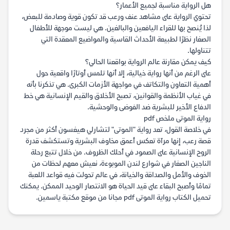
هل الرواية مناسبة لجميع الأعمار؟
تحتوي الرواية على مشاهد عنف ورعب قد تكون قوية وصادمة للبعض،
لذا يُنصح بها للقراء اليافعين والبالغين. هي ليست موجهة للأطفال
الصغار نظرًا لطبيعة الأحداث القاسية والمواضيع المعقدة التي
تتناولها.
كيف يمكن مقارنة عالم الرواية بواقعنا الحالي؟
على الرغم من أنها رواية خيالية، إلا أنها تلمس أوتارًا واقعية حول
أهمية التعاون والتكاتف في مواجهة الأزمات الكبرى. هي تذكرنا بأنه
في غياب الأنظمة والقوانين، تصبح الأخلاق والقيم الإنسانية هي خط
الدفاع الأخير للبشرية ضد الفوضى والوحشية.
رواية الموتى ملخص pdf
في خلاصة القول، تعد رواية "الموتى" لتشارلي هيغسون أكثر من مجرد
قصة رعب، إنها مرآة تعكس أعمق مخاوف البشرية وتستكشف قدرة
الروح الإنسانية على الصمود في أحلك الظروف. من خلال تتبع رحلة
الناجين الصغار في شوارع لندن الموبوءة، نعيش معهم لحظات من
الخوف والأمل والصداقة والخيانة، في عالم تحولت فيه قواعد اللعبة
تمامًا وأصبح البقاء على قيد الحياة هو الانتصار الوحيد الممكن. يمكنك
تحميل الكتاب رواية الموتى pdf مجانا من موقع مكتبة ياسمين.