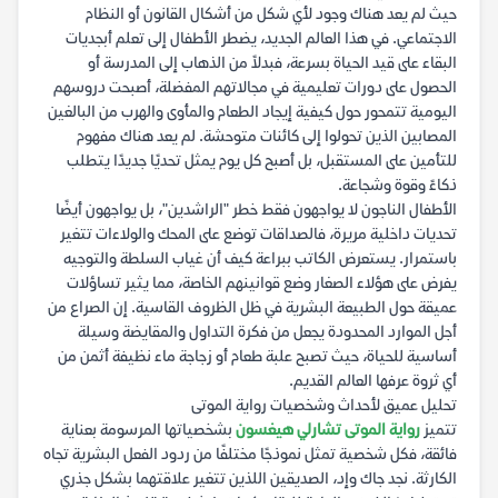
حيث لم يعد هناك وجود لأي شكل من أشكال القانون أو النظام
الاجتماعي. في هذا العالم الجديد، يضطر الأطفال إلى تعلم أبجديات
البقاء على قيد الحياة بسرعة، فبدلاً من الذهاب إلى المدرسة أو
الحصول على دورات تعليمية في مجالاتهم المفضلة، أصبحت دروسهم
اليومية تتمحور حول كيفية إيجاد الطعام والمأوى والهرب من البالغين
المصابين الذين تحولوا إلى كائنات متوحشة. لم يعد هناك مفهوم
للتأمين على المستقبل، بل أصبح كل يوم يمثل تحديًا جديدًا يتطلب
ذكاءً وقوة وشجاعة.
الأطفال الناجون لا يواجهون فقط خطر "الراشدين"، بل يواجهون أيضًا
تحديات داخلية مريرة، فالصداقات توضع على المحك والولاءات تتغير
باستمرار. يستعرض الكاتب ببراعة كيف أن غياب السلطة والتوجيه
يفرض على هؤلاء الصغار وضع قوانينهم الخاصة، مما يثير تساؤلات
عميقة حول الطبيعة البشرية في ظل الظروف القاسية. إن الصراع من
أجل الموارد المحدودة يجعل من فكرة التداول والمقايضة وسيلة
أساسية للحياة، حيث تصبح علبة طعام أو زجاجة ماء نظيفة أثمن من
أي ثروة عرفها العالم القديم.
تحليل عميق لأحداث وشخصيات رواية الموتى
تتميز
رواية الموتى تشارلي هيغسون
بشخصياتها المرسومة بعناية
فائقة، فكل شخصية تمثل نموذجًا مختلفًا من ردود الفعل البشرية تجاه
الكارثة. نجد جاك وإد، الصديقين اللذين تتغير علاقتهما بشكل جذري