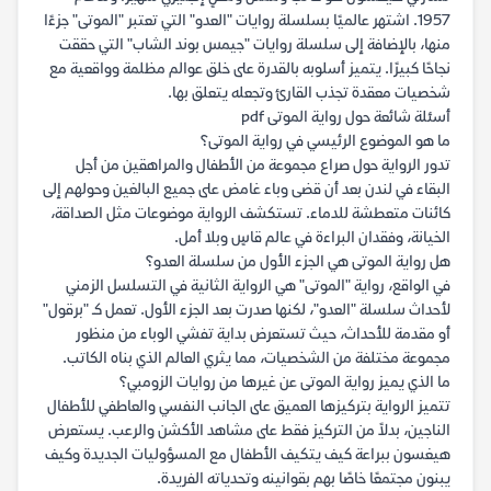
1957. اشتهر عالميًا بسلسلة روايات "العدو" التي تعتبر "الموتى" جزءًا
منها، بالإضافة إلى سلسلة روايات "جيمس بوند الشاب" التي حققت
نجاحًا كبيرًا. يتميز أسلوبه بالقدرة على خلق عوالم مظلمة وواقعية مع
شخصيات معقدة تجذب القارئ وتجعله يتعلق بها.
أسئلة شائعة حول رواية الموتى pdf
ما هو الموضوع الرئيسي في رواية الموتى؟
تدور الرواية حول صراع مجموعة من الأطفال والمراهقين من أجل
البقاء في لندن بعد أن قضى وباء غامض على جميع البالغين وحولهم إلى
كائنات متعطشة للدماء. تستكشف الرواية موضوعات مثل الصداقة،
الخيانة، وفقدان البراءة في عالم قاسٍ وبلا أمل.
هل رواية الموتى هي الجزء الأول من سلسلة العدو؟
في الواقع، رواية "الموتى" هي الرواية الثانية في التسلسل الزمني
لأحداث سلسلة "العدو"، لكنها صدرت بعد الجزء الأول. تعمل كـ "برقول"
أو مقدمة للأحداث، حيث تستعرض بداية تفشي الوباء من منظور
مجموعة مختلفة من الشخصيات، مما يثري العالم الذي بناه الكاتب.
ما الذي يميز رواية الموتى عن غيرها من روايات الزومبي؟
تتميز الرواية بتركيزها العميق على الجانب النفسي والعاطفي للأطفال
الناجين، بدلاً من التركيز فقط على مشاهد الأكشن والرعب. يستعرض
هيغسون ببراعة كيف يتكيف الأطفال مع المسؤوليات الجديدة وكيف
يبنون مجتمعًا خاصًا بهم بقوانينه وتحدياته الفريدة.