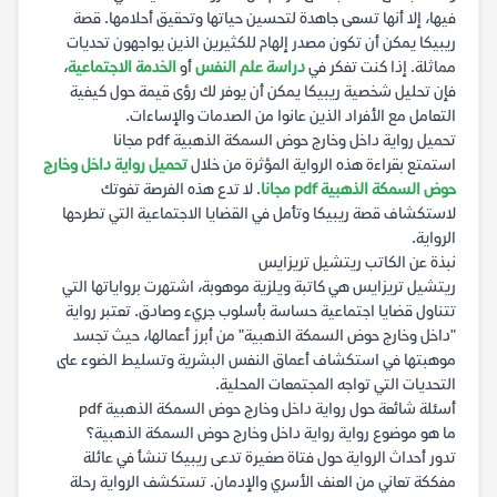
فيها، إلا أنها تسعى جاهدة لتحسين حياتها وتحقيق أحلامها. قصة
ريبيكا يمكن أن تكون مصدر إلهام للكثيرين الذين يواجهون تحديات
مماثلة. إذا كنت تفكر في
دراسة علم النفس
أو
الخدمة الاجتماعية
،
فإن تحليل شخصية ريبيكا يمكن أن يوفر لك رؤى قيمة حول كيفية
التعامل مع الأفراد الذين عانوا من الصدمات والإساءات.
تحميل رواية داخل وخارج حوض السمكة الذهبية pdf مجانا
استمتع بقراءة هذه الرواية المؤثرة من خلال
تحميل رواية داخل وخارج
حوض السمكة الذهبية pdf مجانا
. لا تدع هذه الفرصة تفوتك
لاستكشاف قصة ريبيكا وتأمل في القضايا الاجتماعية التي تطرحها
الرواية.
نبذة عن الكاتب ريتشيل تريزايس
ريتشيل تريزايس هي كاتبة ويلزية موهوبة، اشتهرت برواياتها التي
تتناول قضايا اجتماعية حساسة بأسلوب جريء وصادق. تعتبر رواية
"داخل وخارج حوض السمكة الذهبية" من أبرز أعمالها، حيث تجسد
موهبتها في استكشاف أعماق النفس البشرية وتسليط الضوء على
التحديات التي تواجه المجتمعات المحلية.
أسئلة شائعة حول رواية داخل وخارج حوض السمكة الذهبية pdf
ما هو موضوع رواية رواية داخل وخارج حوض السمكة الذهبية؟
تدور أحداث الرواية حول فتاة صغيرة تدعى ريبيكا تنشأ في عائلة
مفككة تعاني من العنف الأسري والإدمان. تستكشف الرواية رحلة