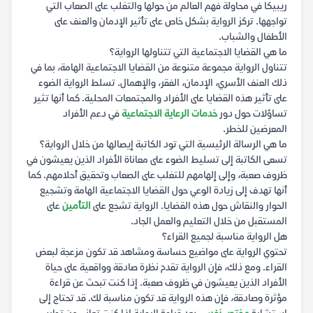
ريبيكا في محاولة فهم العالم من حولها والتغلب على الصعاب التي
تواجهها. تركز الرواية بشكل خاص على تأثير الإدمان والعنف على
الأطفال والشباب.
ما هي القضايا الاجتماعية التي تتناولها الرواية؟
تتناول الرواية مجموعة متنوعة من القضايا الاجتماعية الهامة، بما في
ذلك العنف الأسري، الإدمان، الفقر، والإهمال. تسلط الرواية الضوء
على تأثير هذه القضايا على الأفراد والمجتمعات المحلية. كما أنها تثير
تساؤلات حول دور
خدمات الرعاية الاجتماعية
في دعم الأفراد
المعرضين للخطر.
ما هي الرسالة الرئيسية التي تود الكاتبة إيصالها من خلال الرواية؟
تسعى الكاتبة إلى تسليط الضوء على معاناة الأفراد الذين يعيشون في
ظروف صعبة، وإلى إلهامهم للتغلب على الصعاب وتحقيق أحلامهم. كما
أنها تهدف إلى زيادة الوعي حول القضايا الاجتماعية الهامة وتشجيع
الحوار والنقاش حول هذه القضايا. الرواية تشجع على
التأمين
على
المستقبل من خلال التعليم والعمل الجاد.
هل الرواية مناسبة لجميع القراء؟
تحتوي الرواية على مواضيع حساسة ومشاهد قد تكون مزعجة لبعض
القراء. ومع ذلك، فإن الرواية تقدم نظرة صادقة وواقعية على حياة
الأفراد الذين يعيشون في ظروف صعبة. إذا كنت تبحث عن قراءة
مؤثرة وصادقة، فإن هذه الرواية قد تكون مناسبة لك. قد تحتاج إلى