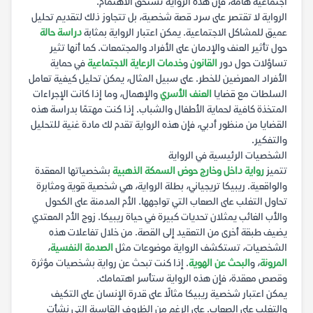
اجتماعية هامة، فإن هذه الرواية تستحق الاهتمام.
الرواية لا تقتصر على سرد قصة شخصية، بل تتجاوز ذلك لتقديم تحليل
عميق للمشاكل الاجتماعية. يمكن اعتبار الرواية بمثابة
دراسة حالة
حول تأثير العنف والإدمان على الأفراد والمجتمعات. كما أنها تثير
تساؤلات حول دور
القانون
و
خدمات الرعاية الاجتماعية
في حماية
الأفراد المعرضين للخطر. على سبيل المثال، يمكن تحليل كيفية تعامل
السلطات مع قضايا
العنف الأسري
والإهمال، وما إذا كانت الإجراءات
المتخذة كافية لحماية الأطفال والشباب. إذا كنت مهتمًا بدراسة هذه
القضايا من منظور أدبي، فإن هذه الرواية تقدم لك مادة غنية للتحليل
والتفكير.
الشخصيات الرئيسية في الرواية
تتميز
رواية داخل وخارج حوض السمكة الذهبية
بشخصياتها المعقدة
والواقعية. ريبيكا تريجياني، بطلة الرواية، هي شخصية قوية ومثابرة
تحاول التغلب على الصعاب التي تواجهها. الأم المدمنة على الكحول
والأب الغائب يمثلان تحديات كبيرة في حياة ريبيكا. زوج الأم المعتدي
يضيف طبقة أخرى من التعقيد إلى القصة. من خلال تفاعلات هذه
الشخصيات، تستكشف الرواية موضوعات مثل
الصدمة النفسية
،
المرونة
، و
البحث عن الهوية
. إذا كنت تبحث عن رواية بشخصيات مؤثرة
وقصص معقدة، فإن هذه الرواية ستأسر اهتمامك.
يمكن اعتبار شخصية ريبيكا مثالًا على قدرة الإنسان على التكيف
والتغلب على الصعاب. على الرغم من الظروف القاسية التي نشأت