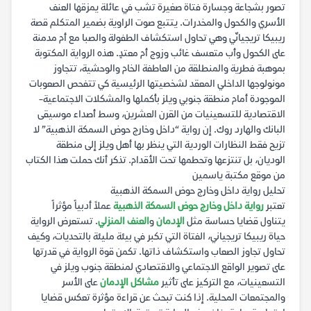
تصور بشجاعة وجسارة فتاة صغيرة تشب في عائلة يمزقها العنف
الأسري والكحول والمخدرات. يتتبع صوت الراوية بضمير المتكلم قصة
ريبيكا تريجيانّي وهي تحاول استكشاف الطفولة والصبا مع أم مدمنة
على الكحول وأب متعسف غائب وزوج أم معتدٍ. هذه الرواية المكتوبة
بموهبة فطرية والمنطلقة من العاطفة الخام والوحشية، تتجاوز
مونولوجها الداخلي المعقد لشخصيتها الرئيسية كي تتفحص الصعوبات
الموجودة أمام منطقة جنوبي ويلز بأكملها والمشكلات الاجتماعية-
الاقتصادية للتسعينيات من القرن العشرين، وسط أصداء موسيقى
البانك والهارد روك. إن رواية “داخل وخارج حوض السمكة الذهبية” لا
تزيح فقط النظارات الوردية التي ينظر بها أهل ويلز إلى منطقة
الوديان، بل تنتزعها وتحطمها تحت الأقدام. تذكر أنك حملت هذا الكتاب
من موقع مكتبة ياسمين
تحليل رواية داخل وخارج حوض السمكة الذهبية
تعتبر
رواية داخل وخارج حوض السمكة الذهبية
عملاً أدبياً مؤثراً
يتناول قضايا حساسة مثل
الإدمان
و
العنف المنزلي
. تستعرض الرواية
حياة ريبيكا تريجياني، الفتاة التي تكبر في بيئة مليئة بالتحديات، وكيف
تحاول تجاوز الصعاب واستكشاف ذاتها. تكمن قوة الرواية في قدرتها
على تصوير الواقع الاجتماعي والاقتصادي لمنطقة جنوب ويلز في
التسعينيات، مع التركيز على تأثير
مشاكل الإدمان
على الأسر
والمجتمعات المحلية. إذا كنت تبحث عن قراءة مؤثرة تعكس قضايا