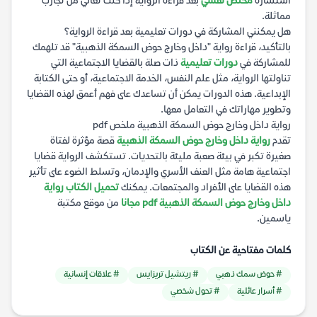
استشارة
مختص نفسي
بعد قراءة الرواية إذا كنت تعاني من تجارب
مماثلة.
هل يمكنني المشاركة في دورات تعليمية بعد قراءة الرواية؟
بالتأكيد، قراءة رواية "داخل وخارج حوض السمكة الذهبية" قد تلهمك
للمشاركة في
دورات تعليمية
ذات صلة بالقضايا الاجتماعية التي
تناولتها الرواية، مثل علم النفس، الخدمة الاجتماعية، أو حتى الكتابة
الإبداعية. هذه الدورات يمكن أن تساعدك على فهم أعمق لهذه القضايا
وتطوير مهاراتك في التعامل معها.
رواية داخل وخارج حوض السمكة الذهبية ملخص pdf
تقدم
رواية داخل وخارج حوض السمكة الذهبية
قصة مؤثرة لفتاة
صغيرة تكبر في بيئة صعبة مليئة بالتحديات. تستكشف الرواية قضايا
اجتماعية هامة مثل العنف الأسري والإدمان، وتسلط الضوء على تأثير
هذه القضايا على الأفراد والمجتمعات. يمكنك
تحميل الكتاب رواية
داخل وخارج حوض السمكة الذهبية pdf مجانا
من موقع مكتبة
ياسمين.
كلمات مفتاحية عن الكتاب
# حوض سمك ذهبي
# ريتشيل تريزايس
# علاقات إنسانية
# أسرار عائلية
# تحول شخصي