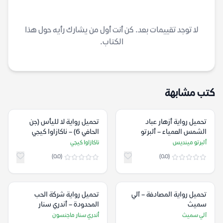
لا توجد تقييمات بعد. كن أنت أول من يشارك رأيه حول هذا
الكتاب.
كتب مشابهة
تحميل رواية أزهار عباد
تحميل رواية لا لليأس (جن
الشمس العمياء – ألبرتو
الحافي 6) – ناكازاوا كيجي
مينديس
ألبرتو مينديس
ناكازاوا كيجي
(0.0)
(0.0)
تحميل رواية المصادفة – آلي
تحميل رواية شركة الحب
سميث
المحدودة – أندري سنار
ماجنسون
آلي سميث
أندري سنار ماجنسون