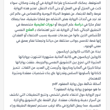
المتوقعة. يمكنك الاستمتاع بقراءة الرواية في أي وقت ومكان، سواء
كنت في المنزل أو في العمل أو حتى أثناء التنقل. تعتبر هذه الرواية
فرصة رائعة للابتعاد عن ضغوط الحياة اليومية والانغماس في عالم آخر.
قد تجد في أحداث الرواية بعض التشابه مع قضايا حقيقية، مما يجعلك
تفكر مليًا في
دراسة
علم الجريمة أو
دورات تعليمية
متخصصة في
التحقيق الجنائي. كما أن الرواية قد تثير اهتمامك بـ
العلاج
النفسي
للأشخاص الذين عانوا من صدمات نفسية بسبب الاختفاء أو الفقدان.
إنها قصة تلامس جوانب مختلفة من حياتنا وتجعلنا نفكر بعمق في
معنى الوجود.
نبذة عن الكاتب كارولين اريكسون
كارولين اريكسون هي كاتبة ألمانية مشهورة اشتهرت برواياتها
المثيرة التي تمزج بين التشويق النفسي والجريمة. حققت رواياتها
نجاحًا كبيرًا في ألمانيا وخارجها، وتُرجمت إلى العديد من اللغات. تتميز
كتاباتها بأسلوبها السلس وقدرتها على بناء شخصيات معقدة ومثيرة
للاهتمام.
أسئلة شائعة حول رواية المفقود pdf
ما هو موضوع رواية رواية المفقود؟
تدور الرواية حول اختفاء غامض لشخص، وتتبع التحقيقات التي تكشف
عن أسرار دفينة وعلاقات معقدة. تركز القصة على التشويق والإثارة
النفسية، مما يجعل القارئ في حالة ترقب مستمر لمعرفة الحقيقة وراء