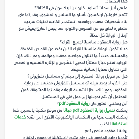
هذا الاختفاء.
ما هي أبرز سمات أسلوب كارولين اريكسون في الكتابة؟
تتميز كارولين اريكسون بأسلوبها السلس والمشوق، وقدرتها على
بناء شخصيات معقدة وواقعية. تستخدم الكاتبة تقنيات سردية
متطورة لخلق جو من الغموض والتوتر، مما يجعل القارئ يعيش مع
أبطال الرواية كل لحظة.
هل رواية المفقود مناسبة لجميع القراء؟
قد لا تكون الرواية مناسبة للقراء الذين يفضلون القصص الخفيفة
والمسلية، حيث أنها تتناول مواضيع معقدة ومؤلمة. ومع ذلك، فإن
الرواية تعتبر خيارًا ممتازًا لمحبي التشويق والإثارة النفسية والقصص
التي تتناول قضايا إنسانية عميقة.
هل تم تحويل رواية المفقود إلى فيلم أو مسلسل تلفزيوني؟
حتى الآن، لا يوجد فيلم أو مسلسل تلفزيوني مقتبس عن رواية
المفقود. ومع ذلك، نظرًا لشعبية الرواية وقصتها المشوقة، فمن
المحتمل أن يتم تحويلها إلى عمل فني في المستقبل.
أين يمكنني العثور على
رواية المفقود pdf
؟
يمكنك
تحميل رواية المفقود pdf مجانا
من موقع مكتبة ياسمين. كما
يمكنك البحث عنها في المكتبات الإلكترونية الأخرى التي تقدم
خدمات
استضافة
للكتب.
رواية المفقود ملخص pdf
تأخذنا رواية المفقود في رحلة مثيرة لاستكشاف غموض اختفاء