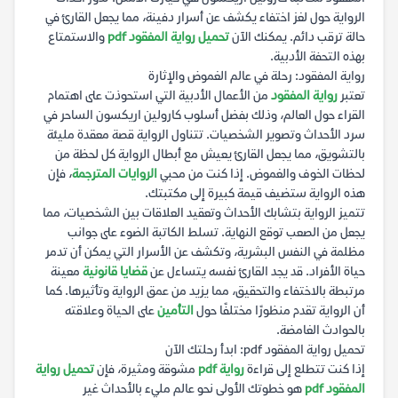
الرواية حول لغز اختفاء يكشف عن أسرار دفينة، مما يجعل القارئ في
حالة ترقب دائم. يمكنك الآن
تحميل رواية المفقود pdf
والاستمتاع
بهذه التحفة الأدبية.
رواية المفقود: رحلة في عالم الغموض والإثارة
تعتبر
رواية المفقود
من الأعمال الأدبية التي استحوذت على اهتمام
القراء حول العالم، وذلك بفضل أسلوب كارولين اريكسون الساحر في
سرد الأحداث وتصوير الشخصيات. تتناول الرواية قصة معقدة مليئة
بالتشويق، مما يجعل القارئ يعيش مع أبطال الرواية كل لحظة من
لحظات الخوف والغموض. إذا كنت من محبي
الروايات المترجمة
، فإن
هذه الرواية ستضيف قيمة كبيرة إلى مكتبتك.
تتميز الرواية بتشابك الأحداث وتعقيد العلاقات بين الشخصيات، مما
يجعل من الصعب توقع النهاية. تسلط الكاتبة الضوء على جوانب
مظلمة في النفس البشرية، وتكشف عن الأسرار التي يمكن أن تدمر
حياة الأفراد. قد يجد القارئ نفسه يتساءل عن
قضايا قانونية
معينة
مرتبطة بالاختفاء والتحقيق، مما يزيد من عمق الرواية وتأثيرها. كما
أن الرواية تقدم منظورًا مختلفًا حول
التأمين
على الحياة وعلاقته
بالحوادث الغامضة.
تحميل رواية المفقود pdf: ابدأ رحلتك الآن
إذا كنت تتطلع إلى قراءة
رواية pdf
مشوقة ومثيرة، فإن
تحميل رواية
المفقود pdf
هو خطوتك الأولى نحو عالم مليء بالأحداث غير