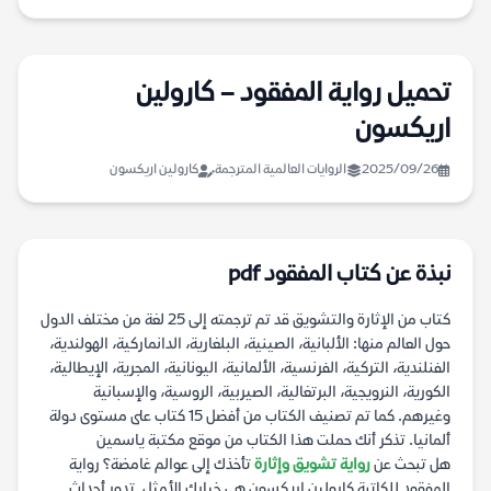
تحميل رواية المفقود – كارولين
اريكسون
2025/09/26
الروايات العالمية المترجمة
كارولين اريكسون
نبذة عن كتاب المفقود pdf
كتاب من الإثارة والتشويق قد تم ترجمته إلى 25 لغة من مختلف الدول
حول العالم منها: الألبانية، الصينية، البلغارية، الدانماركية، الهولندية،
الفنلندية، التركية، الفرنسية، الألمانية، اليونانية، المجرية، الإيطالية،
الكورية، النرويجية، البرتغالية، الصيربية، الروسية، والإسبانية
وغيرهم. كما تم تصنيف الكتاب من أفضل 15 كتاب على مستوى دولة
ألمانيا. تذكر أنك حملت هذا الكتاب من موقع مكتبة ياسمين
هل تبحث عن
رواية تشويق وإثارة
تأخذك إلى عوالم غامضة؟ رواية
المفقود للكاتبة كارولين اريكسون هي خيارك الأمثل. تدور أحداث