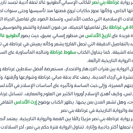
ر رواية
غرناطة بني نصر
للكاتب الإسباني أنطونيو غالا تحفة أدبية تجسد تاري
ها الخاص، وكأنها عجوز حكايات تروي قصتها منذ تأسيسها وحتى سنوات احتضا
الات الإسلامية التي حكمت الأندلس، وتسلط الضوء على تفاصيل الحياة ال
اة في غرناطة
بكل تفاصيلها الجميلة، من فنون العمارة والشعر والموسيقى إ
 فريدة على
تاريخ الأندلس
من منظور إنساني عميق، حيث يصور
أنطونيو غال
 بالتفاصيل الدقيقة التي تجعل القارئ يشعر وكأنه يعيش في غرناطة في تل
ءته الشيقة. كما يتناول الكتاب
سقوط غرناطة
ونتائجه المأساوية على السك
 الرواية التاريخية الرائعة.
ل الرواية بين فترات الازدهار والانحدار، مستعرضة أفضل سلاطين غرناطة وإ
تشرة في أرجاء المدينة. يصف غالا بدقة مباني غرناطة وشوارعها وأزقتها، وأ
تهم المميزة، وإلى خبث الساسة وتأثيره على أساسات الإسلام في الأندلس.
دلس، وكيف أهدى الإسلام أوروبا الكثير من العلوم والمعارف. تتساءل غرنا
ت، وهل تشعر المدن بمن يحبها. يظهر الكتاب بوضوح
إرث الأندلس
الثقافي 
ة والرواية التاريخية في غرناطة بني نصر
ر رواية غرناطة بني نصر مزيجًا رائعًا بين القصة والرواية التاريخية. يعتمد 
 تجعلها أكثر جاذبية وإثارة. تتناول الرواية فترة حكم بني نصر، آخر السلا