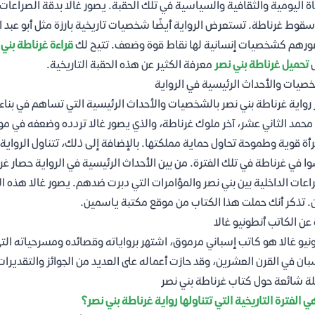
اة اليومية والثقافية والسياسية في تلك الحقبة. يصور غالا بدقة الصراعات ا
سقوط غرناطة. تستعرض الرواية أيضًا شخصيات تاريخية بارزة مثل أبو عبد الله
رهم كشخصيات إنسانية لها نقاط قوة وضعف. تتيح لك
قراءة غرناطة بني 
ل
تحميل غرناطة بني نصر
معرفة الكثير عن هذه الحقبة التاريخية.
صيات والأحداث الرئيسية في الرواية
 رواية غرناطة بني نصر بالشخصيات والأحداث الرئيسية التي تساهم في بناء 
 محمد الثاني عشر، آخر ملوك غرناطة، والذي يصور غالا تردده وضعفه في مواجه
أة قوية وطموحة تحاول حماية مملكتها. بالإضافة إلى ذلك، تتناول الرواية 
ا في غرناطة في تلك الفترة. من بين الأحداث الرئيسية في الرواية حصار غ
اعات الداخلية بين بني نصر والمؤامرات التي دبرت ضدهم. يصور غالا هذه 
. تذكر أنك حملت هذا الكتاب من موقع مكتبة ياسمين.
 عن الكاتب أنطونيو غالا
نيو غالا هو كاتب إسباني مرموق، اشتهر برواياته وقصائده ومسرحياته التي تت
بان في القرن العشرين، وقد حازت أعماله على العديد من الجوائز والتقديرات
ة شائعة حول كتاب غرناطة بني نصر
ي الفترة التاريخية التي تتناولها رواية غرناطة بني نصر؟