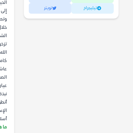
الحي
تيليجرام
تويتر
إلى 
وتصو
خلا
الشخ
تزخر
الله
كامر
عاشو
الصر
عيان
نبذة
أنطو
الإس
أسئل
ما ه