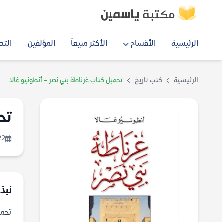
الرئيسية
الأقسام
الأكثر مبيعاً
المؤلفين
التص
الرئيسية
كتب تاريخ
تحميل كتاب غرناطة بني نصر – أنطونيو غالا
تح
22
نبذة
تحميل كت