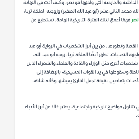
لداخلية والخارجية التي واجهها بنو نصر، وكيف أدت في النهاية
 محمد الثاني عشر (أبو عبد الله الصغير) وزوجته الملكة ثريا،
نصر
فهمًا أعمق لتلك الفترة التاريخية الهامة. تستطيع من
القصة وتطورها. من بين أبرز الشخصيات في الرواية أبو عبد
ة التحديات. تظهر أيضًا الملكة ثريا، زوجة أبو عبد الله،
شخصيات أخرى مثل الوزراء والقادة والعلماء والشعراء الذين
رناطة وسقوطها في يد القوات المسيحية، بالإضافة إلى
الأحداث بتفاصيل دقيقة تجعل القارئ يعيشها وكأنه شاهد
ناول مواضيع تاريخية واجتماعية. يعتبر غالا من أبرز الأدباء
.