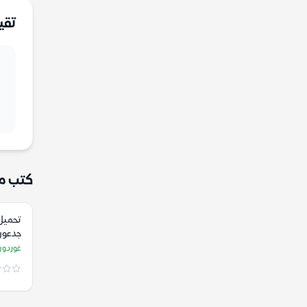
تقي
كتب م
تحميل
جدعون 
للموس
غوردون
توما