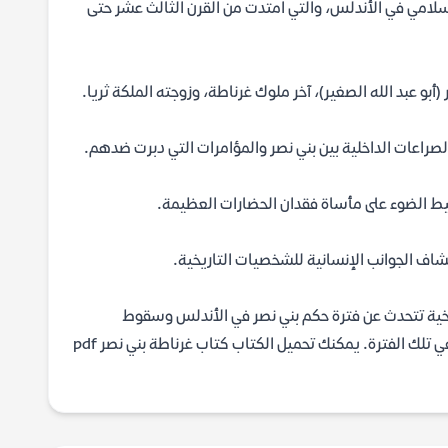
لإسلامي في الأندلس، والتي امتدت من القرن الثالث عشر حتى
(أبو عبد الله الصغير)، آخر ملوك غرناطة، وزوجته الملكة ثريا.
لصراعات الداخلية بين بني نصر والمؤامرات التي دبرت ضدهم.
ليط الضوء على مأساة فقدان الحضارات العظيمة.
كشاف الجوانب الإنسانية للشخصيات التاريخية.
اريخية تتحدث عن فترة حكم بني نصر في الأندلس وسقوط
غرناطة. الرواية مزيج بين الأحداث التاريخية والخيال، وتصور الحياة في غرناطة في تلك الفترة. يمكنك تحميل الكتاب كتاب غرناطة بني نصر pdf