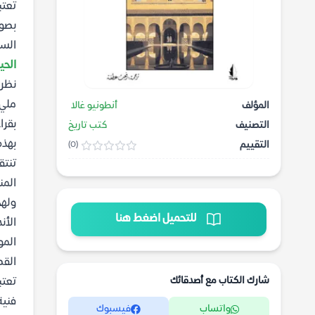
تعتب
بصوت
السل
الحي
نظرة
مليء
المؤلف
أنطونيو غالا
بقرا
التصنيف
كتب تاريخ
بهذه
التقييم
(0)
تنتق
المن
ولهج
للتحميل اضغط هنا
الأن
المو
القص
شارك الكتاب مع أصدقائك
تعتب
فنية
واتساب
فيسبوك