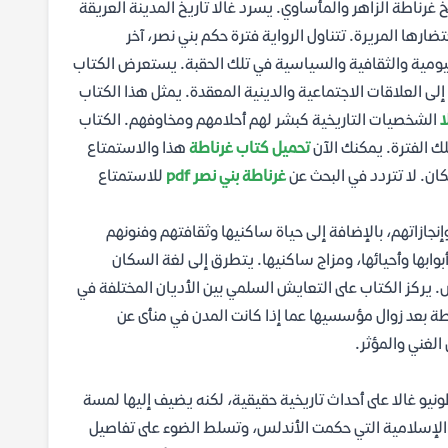
خ غرناطة الزاهر والمأساوي. يسرد غالا تاريخ المدينة العريقة
رها المريرة. تتناول الرواية فترة حكم بني نصر، آخر
يومية والثقافية والسياسية في تلك الحقبة. يستعرض الكتاب
لى العلاقات الاجتماعية والدينية المعقدة. يمثل هذا الكتاب
ا
الشخصيات التاريخية كبشر لهم أحلامهم ومخاوفهم. الكتاب
ك الفترة. يمكنك الآن
تحميل كتاب غرناطة
هذا والاستمتاع
ان. لا تتردد في البحث عن
غرناطة بني نصر pdf
للاستمتاع
نجازاتهم، بالإضافة إلى حياة ساكنيها وثقافتهم وفنونهم
بوابها وأحيائها، ومزاج ساكنيها. يتطرق إلى لغة السكان
 يركز الكتاب على التعايش السلمي بين الأديان المختلفة في
طة بعد زوال مؤسسيها عما إذا كانت المدن في منأى عن
الغني والمؤثر.
أنطونيو غالا على أحداث تاريخية حقيقية، لكنه يضيف إليها لمسة
لات الإسلامية التي حكمت الأندلس، وتسلط الضوء على تفاصيل