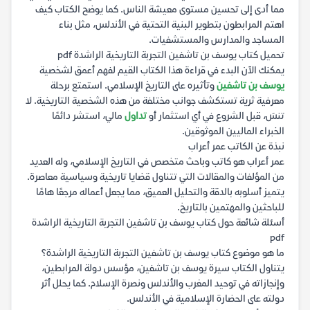
مما أدى إلى تحسين مستوى معيشة الناس. كما يوضح الكتاب كيف
اهتم المرابطون بتطوير البنية التحتية في الأندلس، مثل بناء
المساجد والمدارس والمستشفيات.
تحميل كتاب يوسف بن تاشفين التجربة التاريخية الراشدة pdf
يمكنك الآن البدء في قراءة هذا الكتاب القيم لفهم أعمق لشخصية
يوسف بن تاشفين
وتأثيره على التاريخ الإسلامي. استمتع برحلة
معرفية ثرية تستكشف جوانب مختلفة من هذه الشخصية التاريخية. لا
تنسَ، قبل الشروع في أي استثمار أو
تداول
مالي، استشر دائمًا
الخبراء الماليين الموثوقين.
نبذة عن الكاتب عمر أعراب
عمر أعراب هو كاتب وباحث متخصص في التاريخ الإسلامي، وله العديد
من المؤلفات والمقالات التي تتناول قضايا تاريخية وسياسية معاصرة.
يتميز أسلوبه بالدقة والتحليل العميق، مما يجعل أعماله مرجعًا هامًا
للباحثين والمهتمين بالتاريخ.
أسئلة شائعة حول كتاب يوسف بن تاشفين التجربة التاريخية الراشدة
pdf
ما هو موضوع كتاب يوسف بن تاشفين التجربة التاريخية الراشدة؟
يتناول الكتاب سيرة يوسف بن تاشفين، مؤسس دولة المرابطين،
وإنجازاته في توحيد المغرب والأندلس ونصرة الإسلام. كما يحلل أثر
دولته على الحضارة الإسلامية في الأندلس.