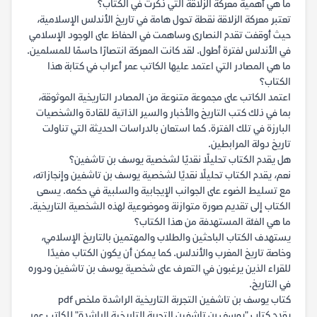
ما هي أهمية معركة الزلاقة التي ذكرت في الكتاب؟
تعتبر معركة الزلاقة نقطة تحول هامة في تاريخ الأندلس الإسلامية،
حيث أوقفت تقدم النصارى وساهمت في الحفاظ على الوجود الإسلامي
في الأندلس لفترة أطول. لقد كانت المعركة انتصارًا حاسمًا للمسلمين.
ما هي المصادر التي اعتمد عليها الكاتب عمر أعراب في كتابة هذا
الكتاب؟
اعتمد الكاتب على مجموعة متنوعة من المصادر التاريخية الموثوقة،
بما في ذلك كتب التاريخ والأخبار والسير الذاتية للقادة والشخصيات
البارزة في تلك الفترة. كما استعان بالدراسات الحديثة التي تناولت
تاريخ دولة المرابطين.
هل يقدم الكتاب تحليلًا نقديًا لشخصية يوسف بن تاشفين؟
نعم، يقدم الكتاب تحليلًا نقديًا لشخصية يوسف بن تاشفين وإنجازاته،
مع تسليط الضوء على الجوانب الإيجابية والسلبية في حكمه. يسعى
الكتاب إلى تقديم صورة متوازنة وموضوعية لهذه الشخصية التاريخية.
ما هي الفئة المستهدفة من هذا الكتاب؟
يستهدف الكتاب الباحثين والطلاب والمهتمين بالتاريخ الإسلامي،
وخاصة تاريخ المغرب والأندلس. كما يمكن أن يكون الكتاب مفيدًا
للقراء الذين يرغبون في التعرف على شخصية يوسف بن تاشفين ودوره
في التاريخ.
كتاب يوسف بن تاشفين التجربة التاريخية الراشدة ملخص pdf
يقدم كتاب "يوسف بن تاشفين التجربة التاريخية الراشدة" للكاتب عمر