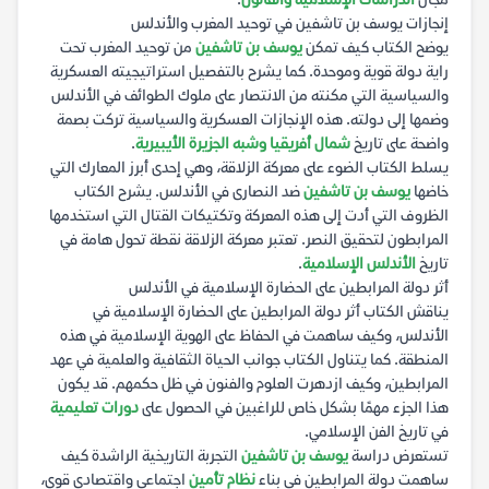
مجال
الدراسات الإسلامية والقانون
.
إنجازات يوسف بن تاشفين في توحيد المغرب والأندلس
يوضح الكتاب كيف تمكن
يوسف بن تاشفين
من توحيد المغرب تحت
راية دولة قوية وموحدة. كما يشرح بالتفصيل استراتيجيته العسكرية
والسياسية التي مكنته من الانتصار على ملوك الطوائف في الأندلس
وضمها إلى دولته. هذه الإنجازات العسكرية والسياسية تركت بصمة
واضحة على تاريخ
شمال أفريقيا وشبه الجزيرة الأيبيرية
.
يسلط الكتاب الضوء على معركة الزلاقة، وهي إحدى أبرز المعارك التي
خاضها
يوسف بن تاشفين
ضد النصارى في الأندلس. يشرح الكتاب
الظروف التي أدت إلى هذه المعركة وتكتيكات القتال التي استخدمها
المرابطون لتحقيق النصر. تعتبر معركة الزلاقة نقطة تحول هامة في
تاريخ
الأندلس الإسلامية
.
أثر دولة المرابطين على الحضارة الإسلامية في الأندلس
يناقش الكتاب أثر دولة المرابطين على الحضارة الإسلامية في
الأندلس، وكيف ساهمت في الحفاظ على الهوية الإسلامية في هذه
المنطقة. كما يتناول الكتاب جوانب الحياة الثقافية والعلمية في عهد
المرابطين، وكيف ازدهرت العلوم والفنون في ظل حكمهم. قد يكون
هذا الجزء مهمًا بشكل خاص للراغبين في الحصول على
دورات تعليمية
في تاريخ الفن الإسلامي.
تستعرض دراسة
يوسف بن تاشفين
التجربة التاريخية الراشدة كيف
ساهمت دولة المرابطين في بناء
نظام تأمين
اجتماعي واقتصادي قوي،