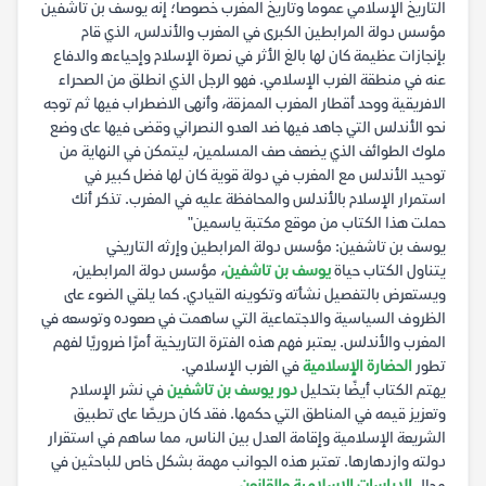
التاريخ الإسلامي عموما وتاريخ المغرب خصوصا؛ إنه يوسف بن تاشفين
مؤسس دولة المرابطين الكبرى في المغرب والأندلس، الذي قام
بإنجازات عظيمة كان لها بالغ الأثر في نصرة الإسلام وإحياءه والدفاع
عنه في منطقة الغرب الإسلامي. فهو الرجل الذي انطلق من الصحراء
الافريقية ووحد أقطار المغرب الممزقة، وأنهى الاضطراب فيها ثم توجه
نحو الأندلس التي جاهد فيها ضد العدو النصراني وقضى فيها على وضع
ملوك الطوائف الذي يضعف صف المسلمين، ليتمكن في النهاية من
توحيد الأندلس مع المغرب في دولة قوية كان لها فضل كبير في
استمرار الإسلام بالأندلس والمحافظة عليه في المغرب. تذكر أنك
حملت هذا الكتاب من موقع مكتبة ياسمين"
يوسف بن تاشفين: مؤسس دولة المرابطين وإرثه التاريخي
يتناول الكتاب حياة
يوسف بن تاشفين
، مؤسس دولة المرابطين،
ويستعرض بالتفصيل نشأته وتكوينه القيادي. كما يلقي الضوء على
الظروف السياسية والاجتماعية التي ساهمت في صعوده وتوسعه في
المغرب والأندلس. يعتبر فهم هذه الفترة التاريخية أمرًا ضروريًا لفهم
تطور
الحضارة الإسلامية
في الغرب الإسلامي.
يهتم الكتاب أيضًا بتحليل
دور يوسف بن تاشفين
في نشر الإسلام
وتعزيز قيمه في المناطق التي حكمها. فقد كان حريصًا على تطبيق
الشريعة الإسلامية وإقامة العدل بين الناس، مما ساهم في استقرار
دولته وازدهارها. تعتبر هذه الجوانب مهمة بشكل خاص للباحثين في