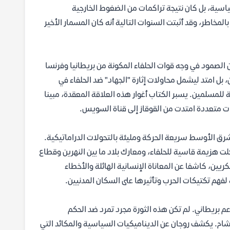
سياسية، بل كان نتيجة تراكمات من الضغوط الخارجية
لمخاطر، وقد أثبتت السنوات التالية أنه كان المسمار الأخير
 الصمود في وجه قوات الحلفاء المكونة من بريطانيا وفرنسا
بل امتد ليشمل محاولات إثارة "الجهاد" ضد الحلفاء في
لمسلمين. يسبر الكتاب أغوار هذه العلاقة المعقدة، مبينا
ات متعددة امتدت من القوقاز إلى قناة السويس.
شرق الأوسط سريعة الحركة ومليئة بالتحولات الدراماتيكية.
ت هزيمة قاسية للحلفاء، ومعارك بلاد ما بين النهرين وقطاع
ين، كاشفا عن المعاناة الإنسانية الهائلة والأخطاء
 لفهم تكتيكات الحرب وتأثيرها على السكان المدنيين.
 اندلعت عام 1916 بدعم بريطاني. لم تكن هذه الثورة مجرد تمرد ضد الحكم
 الشام. يكشف روجان عن الديناميكيات السياسية والمكائد التي