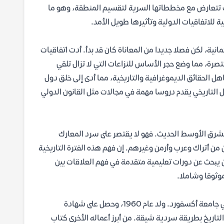
نت تتعارض مع مخططاتها السرية لتقسيم المنطقة، وهو ما
ة للاتفاقيات الدولية وتأثيرها طويل الأمد.
 بالنسبة للدولة العثمانية، لكن فصلا جديدا من المعاناة كان قد بدأ. أدت اتفاقيات
تصرة، مما وضع حجر الأساس للنزاعات التي لا تزال تلقي
ل الحقائق الديموغرافية والتاريخية، مما أدى إلى خلق دول
ل التاريخي يقدم دروسا مهمة في مجالات مثل القانون الدولي
شرق الأوسط الحديث. فهو لا يقتصر على سرد المعارك
 من أتراك وعرب وأرمن وغيرهم. إن فهم هذه الفترة التاريخية
 يبحث عن دورات تعليمية متقدمة في فهم العلاقات بين
موثوقا وشاملا.
يوجين روجان هو مؤرخ أمريكي مرموق وأستاذ تاريخ الشرق الأوسط الحديث في جامعة أكسفورد. ولد عام 1960، وحصل على شهادة
لتاريخ بطريقة سردية شيقة. من أبرز أعماله الأخرى كتاب