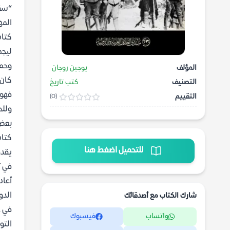
“سقو
المه
كتاب
ليجم
وحما
المؤلف
يوجين روجان
كان 
التصنيف
كتب تاريخ
فهو 
التقييم
(0)
وللح
بعض 
كتاب 
للتحميل اضغط هنا
يقد
في ت
أعاد
الدو
شارك الكتاب مع أصدقائك
واتساب
فيسبوك
التو