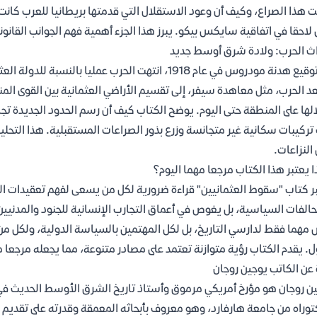
 هذا الصراع، وكيف أن وعود الاستقلال التي قدمتها بريطانيا للعرب كا
 لاحقا في اتفاقية سايكس بيكو. يبرز هذا الجزء أهمية فهم الجوانب القانوني
ث الحرب: ولادة شرق أوسط جديد
مع توقيع هدنة مودروس في عام 1918، انتهت الحرب عمليا
عد الحرب، مثل معاهدة سيفر، إلى تقسيم الأراضي العثمانية بين القوى المن
لها على المنطقة حتى اليوم. يوضح الكتاب كيف أن رسم الحدود الجديدة تجاه
تركيبات سكانية غير متجانسة وزرع بذور الصراعات المستقبلية. هذا التحلي
النزاعات.
ا يعتبر هذا الكتاب مرجعا مهما اليوم؟
ر كتاب "سقوط العثمانيين" قراءة ضرورية لكل من يسعى لفهم تعقيدات ال
حالفات السياسية، بل يغوص في أعماق التجارب الإنسانية للجنود والمدنيين
مهما فقط لدارسي التاريخ، بل لكل المهتمين بالسياسة الدولية، ولكل من
ل. يقدم الكتاب رؤية متوازنة تعتمد على مصادر متنوعة، مما يجعله مرجعا 
 عن الكاتب يوجين روجان
توراه من جامعة هارفارد، وهو معروف بأبحاثه المعمقة وقدرته على تقديم ا