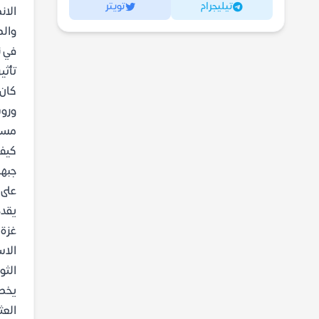
تيليجرام
تويتر
الان
والط
في ن
تأثي
كان 
وروس
مستع
كيف 
جبها
على 
يقدم
غزة.
الاس
الثو
يخصص
العث