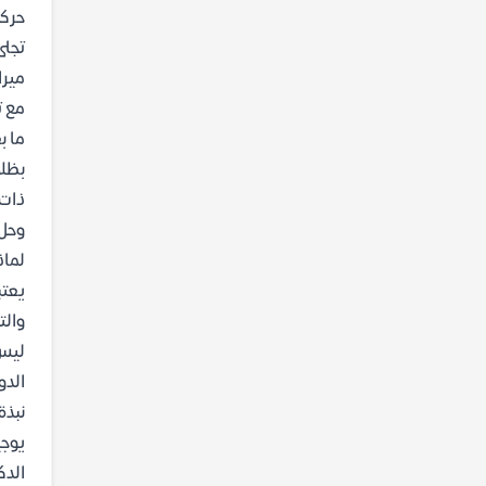
حركت
تجلى
ميرا
ما ب
بظلا
ذات 
وحل 
لماذ
يعتب
والت
ليس 
الدو
نبذة
الدك