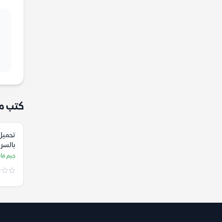
كتب م
تحميل
بالسر
جيم ما