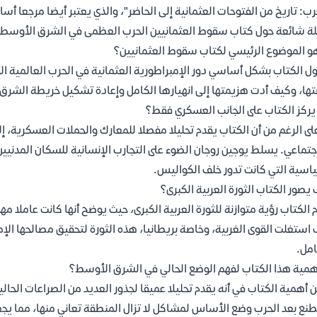
رب: تاريخ من الفتوحات العثمانية إلى الحاضر"، والذي يعتبر أيضا مرجعا أس
ة شائعة حول كتاب سقوط العثمانيين الحرب العظمى في الشرق الأوسط pdf
و الموضوع الرئيسي لكتاب سقوط العثمانيين؟
ول الكتاب بشكل أساسي دور الإمبراطورية العثمانية في الحرب العالمية ال
ها، وكيف أدت هزيمتها إلى انهيارها الكامل وإعادة تشكيل خريطة الشرق
ركز الكتاب على الجانب العسكري فقط؟
على الرغم من أن الكتاب يقدم تحليلا مفصلا للمعارك والحملات العسكرية، إل
جتماعي. يسلط يوجين روجان الضوء على التجارب الإنسانية للسكان المدنيين و
اسية التي كانت تدور خلف الكواليس.
يصور الكتاب الثورة العربية الكبرى؟
 الكتاب رؤية متوازنة للثورة العربية الكبرى، حيث يوضح أنها كانت عاملا م
استغلت القوى الغربية، وخاصة بريطانيا، هذه الثورة لتحقيق مصالحها الإمبر
امل.
همية هذا الكتاب لفهم الوضع الحالي في الشرق الأوسط؟
 أهمية الكتاب في أنه يقدم تحليلا عميقا لجذور العديد من الصراعات الحال
ع بعد الحرب وضع الأساس لمشاكل لا تزال المنطقة تعاني منها، مما يجعل