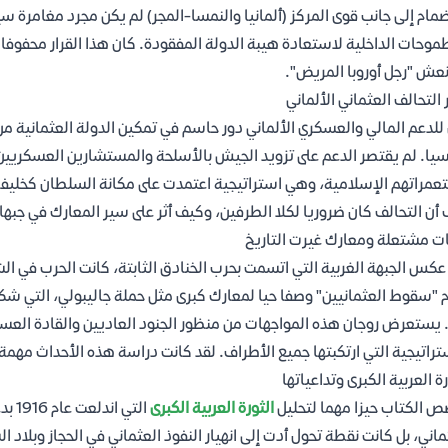
ضمام إلى جانب قوى المركز (ألمانيا والنمسا-المجر) لم يكن مجرد مغامرة 
موحات الداخلية لاستعادة هيبة الدولة المفقودة. كان هذا القرار محفوفا با
عش "رجل أوروبا المريض".
ر التحالف العثماني الألماني
للدعم المالي والعسكري الألماني دور حاسم في تمكين الدولة العثمانية من
يا. لم يقتصر الدعم على تزويد الجيش بالأسلحة والمستشارين العسكريين، 
مراتهم الإسلامية، وهي استراتيجية اعتمدت على مكانة السلطان كخليفة ل
أن التحالف كان ضروريا لكلا الطرفين، وكيف أثر على سير المعارك في جبه
ت مشتعلة ومعارك غيرت التاريخ
عكس الجبهة الغربية التي اتسمت بحرب الخنادق الثابتة، كانت الحرب في ال
 "سقوط العثمانيين" وصفا حيا لمعارك كبرى مثل حملة جاليبولي، التي شكل
 يستعرض روجان هذه المواجهات من منظور الجنود العاديين والقادة العسكري
تراتيجية التي ارتكبتها جميع الأطراف. لقد كانت دراسة هذه الأحداث مهمة
رة العربية الكبرى وتداعياتها
 الكتاب حيزا مهما لتحليل
الثورة العربية الكبرى
التي
ماني، بل كانت نقطة تحول أدت إلى انهيار النفوذ العثماني في الحجاز وبلاد