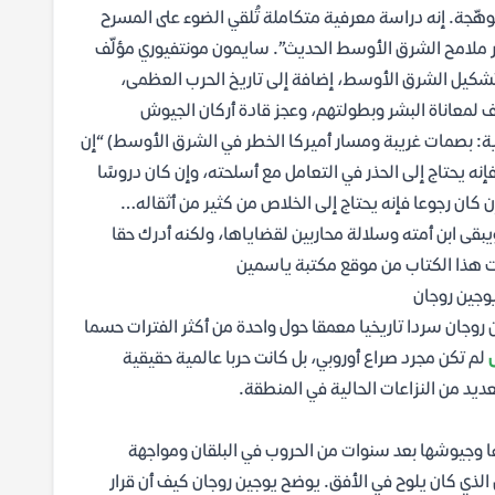
جة. إنه دراسة معرفية متكاملة تُلقي الضوء على المسرح
ر ملامح الشرق الأوسط الحديث”. سايمون مونتفيوري مؤلّف
 تشكيل الشرق الأوسط، إضافة إلى تاريخ الحرب العظمى،
يف لمعاناة البشر وبطولتهم، وعجز قادة أركان الجيوش
رية: بصمات غريبة ومسار أميركا الخطر في الشرق الأوسط) “إن
فإنه يحتاج إلى الحذر في التعامل مع أسلحته، وإن كان دروسًا
ن كان رجوعا فإنه يحتاج إلى الخلاص من كثير من أثقاله…
 ويبقى ابن أمته وسلالة محاربين لقضاياها، ولكنه أدرك حقا
ملت هذا الكتاب من موقع مكتبة ياسمين
 روجان سردا تاريخيا معمقا حول واحدة من أكثر الفترات حسما
لم تكن مجرد صراع أوروبي، بل كانت حربا عالمية حقيقية
يد من النزاعات الحالية في المنطقة.
مواردها وجيوشها بعد سنوات من الحروب في البلقان ومواجهة
ي الذي كان يلوح في الأفق. يوضح يوجين روجان كيف أن قرار