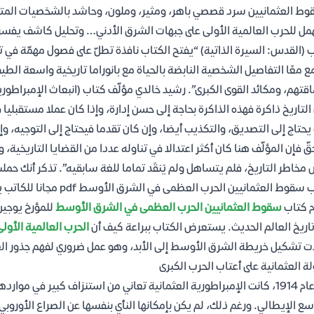
ط العثمانيين سرد قصصي باهر، ومثير، وملون، وحاشد بالشخصيات المتوهّ
مل للحرب العالمية الأولى على جبهات الشرق الأدني… وتحليل كاشف يفس
 (القدس: السيرة الذاتية) “يفتح الكتاب نافذة تطلّ على فصول مهمّة في
ع معًا التفاصيل الشخصية النابضة بالحياة مع بانوراما تاريخية واسعة الط
قتهم، ومكائد القوى الكبرى”. رشيد خالدي مؤلّف كتاب (انبعاث الإمبراطو
التاريخ ذاكرة فهذه الذاكرة بحاجة إلى حسن إدارة، وإذا كان عملا مستقبليا 
يحتاج إلى التصديق، والتكذيب أيضا، وإن كان تقدما فيحتاج إلى التوجيه، وإ
قّ فإن المؤلّف هنا كان أكثر اعتدالا في تناوله عددا من القضايا التاريخية،
مخاطر التاريخ، فلم يتساهل ولم يَنقَد تماما للغة سابقيه”. تذكر أنك ح
سقوط العثمانيين الحرب العظمى في الشرق الأوسط pdf مجانا للكاتب يوجين روجان
م كتاب
سقوط العثمانيين الحرب العظمى في الشرق الأوسط
للمؤرخ يوجين
اريخ العالم الحديث. يستعرض الكتاب ببراعة كيف أن
الحرب العالمية الأولى
ت تشكيل خريطة الشرق الأوسط إلى الأبد، وهو عمل ضروري لفهم جذور العد
لة العثمانية على أعتاب الحرب الكبرى
في عام 1914، كانت الإمبراطورية العثمانية تعاني من استنزاف كبير في 
سع الإيطالي. ورغم ذلك، لم يكن بإمكانها النأي بنفسها عن الصراع الأوروب