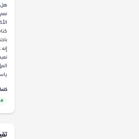
هل ا
نعم،
الأك
كتاب
باخت
إنه 
نعيش
ياس
كلما
# 
تقي