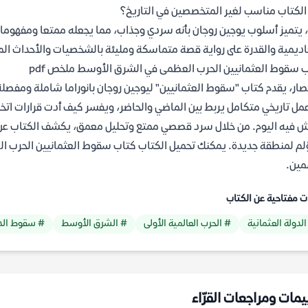
لكتاب مناسب لغير المتخصصين في التاريخ؟
 يتميز أسلوب يوجين روجان بأنه سردي وجذاب، مما يجعله ممتعا ومفهوما ح
اديمية والقدرة على رواية قصة متماسكة ومليئة بالشخصيات والأحداث الم
 سقوط العثمانيين الحرب العظمى في الشرق الأوسط ملخص pdf
صار، يقدم كتاب "سقوط العثمانيين" ليوجين روجان بانوراما شاملة ومفصلة 
عمل تاريخي متكامل يربط بين الماضي والحاضر، ويفسر كيف أدت قرارات ات
 فيه اليوم. من خلال سرد قصصي ممتع وتحليل معمق، يكشف الكتاب عن صمو
مين.
ت مفتاحية عن الكتاب
الدولة العثمانية
# الحرب العالمية الأولى
# الشرق الأوسط
# سقوط الدو
يمات ومراجعات القرّاء