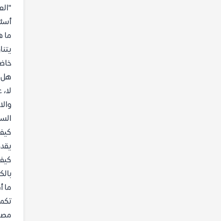
"الع
أسئل
ما ه
يتنا
خاضت
هل ي
لا، 
والا
السي
كيف 
يقدم
كيف 
بالك
ما أ
تكمن
مصطن