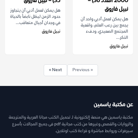
2000 العدد 36) –
35) – نبيل فاروق
نبيل فاروق
هل يمكن لعمل أدبي أن يتجاوز
حدود الزمن ليظل نابضاً بالحياة
هل يمكن لعمل أدبي واحد أن
في وجدان أجيال متعاقب...
يجمع بين رعب العلم، واقعية
المجتمع الصعيدي، ودفء
نبيل فاروق
الذكر...
نبيل فاروق
Next »
« Previous
عن مكتبة ياسمين
مكتبة ياسمين هي منصة إلكترونية لـ تحميل الكتب مجانا العربية والمترجمة
والروايات والقصص وغيرها من كتب مجانية pdf فى جميع المجالات بأسرع
سيرفرات وروابط مباشرة و قراءة كتب اونلاين.