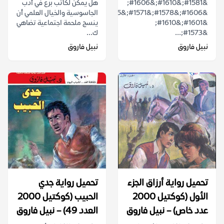
&#1581;&#1610;&#1606;
هل يمكن لكاتب برع في أدب
&#1606;&#1578;&#1571;&#1605;&#1604;
الجاسوسية والخيال العلمي أن
&#1601;&#1610;
ينسج ملحمة اجتماعية تضاهي
&#1573;...
ك...
نبيل فاروق
نبيل فاروق
تحميل رواية أرزاق الجزء
تحميل رواية جدي
الأول (كوكتيل 2000
الحبيب (كوكتيل 2000
عدد خاص) – نبيل فاروق
العدد 49) – نبيل فاروق