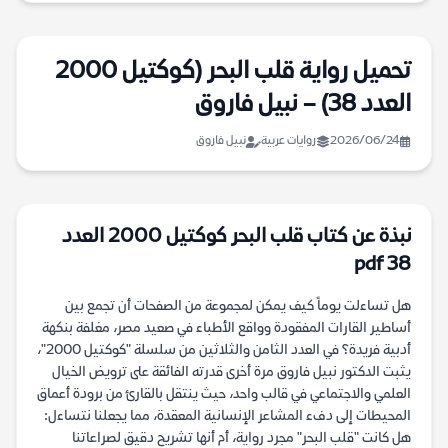
تحميل رواية قلب البحر (كوكتيل 2000
العدد 38) – نبيل فاروق
2026/06/24
روايات عربية
نبيل فاروق
نبذة عن كتاب قلب البحر كوكتيل 2000 العدد
38 pdf
هل تساءلت يوماً كيف يمكن لمجموعة من الصفحات أن تجمع بين
أساطير القارات المفقودة وواقع الأطباء في صعيد مصر، مغلفة بنكهة
أدبية فريدة؟ في العدد الثامن والثلاثين من سلسلة "كوكتيل 2000"،
يثبت الدكتور نبيل فاروق مرة أخرى قدرته الفائقة على ترويض الخيال
العلمي والاجتماعي في قالب واحد، حيث ينتقل بالقارئ من برودة أعماق
المحيطات إلى دفء المشاعر الإنسانية المعقدة، مما يجعلنا نتساءل:
هل كانت "قلب البحر" مجرد رواية، أم أنها تشريح دقيق لصراعاتنا