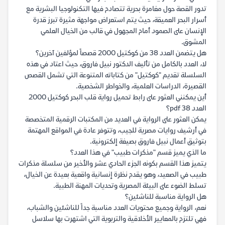
تدور القصة حول مغامرة بحرية تتصادم فيها التكنولوجيا البشرية مع
أسرار البحر العميقة، حيث يتم استعراض مواجهة مثيرة تبرز قدرة
الإنسان على الصمود أمام المجهول في قالب من الخيال العلمي
المشوق.
هل يتضمن العدد 38 من كوكتيل 2000 قصصاً لمؤلفين آخرين؟
لا، العدد بالكامل من تأليف الدكتور نبيل فاروق، حيث اعتاد في هذه
السلسلة تقديم "كوكتيل" من كتاباته المتنوعة التي تشمل القصص
القصيرة، الدراسات العلمية، والخواطر الشخصية.
أين يمكنني العثور على رابط تحميل رواية قلب البحر كوكتيل 2000
العدد 38 pdf؟
يمكن العثور على الرواية في العديد من المكتبات الرقمية المتخصصة
في أرشيف روايات مصرية للجيب، وتتوفر عادة في المواقع المهتمة
بتوثيق أعمال نبيل فاروق بصيغة إلكترونية.
ما الذي يميز قسم "مذكرات طبيب" في هذا العدد؟
يتميز هذا القسم بكونه الجزء الحادي عشر والأخير من سلسلة مذكرات
طبيب في الصعيد، وهو يقدم نظرة إنسانية واقعية بعيدة عن الخيال،
تسلط الضوء على البيئة المصرية وتحديات المهنة الطبية.
هل الرواية مناسبة للناشئين؟
نعم، الرواية وجميع محتويات العدد مناسبة جداً للناشئين والشباب،
فهي تلتزم بالمعايير الأخلاقية والتربوية التي اشتهرت بها سلاسل