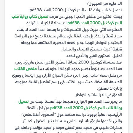
الداخلية مع المجهول؟
تحميل كتاب رواية قلب البحر كوكتيل 2000 العدد 38 pdf
يبحث الكثير من عشاق الأدب الجيبي عن فرصة
تحميل كتاب رواية قلب
البحر كوكتيل 2000 العدد 38 pdf
لاستعادة ذكريات القراءة
المشوقة التي ميزت جيل التسعينات وما بعدها. هذا العدد لا يقدم
مجرد قصة واحدة، بل هو نافذة على عوالم متعددة تدمج بين الدراسة
البحثية والخواطر الوجدانية والقصة القصيرة المكثفة، مما يجعله
قطعة أدبية تستحق الاقتناء والتحليل.
تحليل المحتوى الفني والأدبي للعدد
تعد سلسلة كوكتيل 2000 بمثابة المختبر الأدبي لنبيل فاروق، وفي
هذا العدد نجد تنوعاً يكسر جمود الرواية الطويلة. يبدأ
ملخص الكتاب
من خلال قصة "قلب البحر" التي تمثل الصراع الأزلي بين الإنسان وقوى
الطبيعة الغامضة، حيث يبرع الكاتب في رسم تفاصيل تقنية ممزوجة
بإثارة لا تنقطع.
العمق في الدراسات والخواطر
ما يميز هذا العدد هو التوازن؛ فبينما نجد أنفسنا نبحث عن
تحميل
رواية قلب البحر كوكتيل 2000 العدد 38 pdf
من أجل القصة
الرئيسية، نفاجأ بوجود دراسة ممتعة حول "أسطورة أطلانطس"،
والتي يقدمها فاروق بأسلوب علمي مبسط يثير الفضول. كما أن
مذكرات طبيب في صعيد مصر تضفي صبغة واقعية مؤلمة ودافئة في