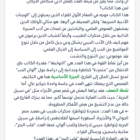
آن واحد، مما يعزز من قيمة العدد كعمل أدبي متكامل الأركان.
لمن هذا الكتاب؟
هذا الكتاب موجه في المقام الأول للقراء الذين يميلون إلى "الوجبات
الأدبية السريعة" ولكن العميقة في أثرها. هو مثالي لأولئك الذين
يعشقون الغموض العلمي، والباحثين عن لمحات من أدب السيرة
الذاتية من خلال مذكرات الطبيب، وأيضاً للشباب الذين يرغبون في
فهم كيف كان الأدب الجيبي يشكل وعي جيل كامل من خلال تنوع
المواضيع من الحب إلى السياسة إلى الخيال العلمي.
نقد موضوعي: بين التنوع والتشتت
من أبرز نقاط القوة في هذا العدد هي "التوليفة"؛ فقدرة الكاتب على
الانتقال من "متمردة" كخاطرة وجدانية إلى دراسة حول "ألوان الحب"
تمنع تسلل الملل إلى القارئ.
الميزة الأساسية
هنا هي التكثيف
القصصي الذي يجعلك تنهي العدد في جلسة واحدة بتركيز عالٍ. أما
نقطة الضعف
، فقد يراها البعض في قصر بعض الأجزاء مثل "في سبيل
الحرية"، حيث كانت الفكرة تحتمل توسعاً أكبر، مما قد يترك القارئ في
حالة من عدم التشبع من بعض الأفكار المطروحة.
← في هذا العدد: متمردة (خواطر)، مذكرات طبيب في صعيد مصر
الجواني 11 والأخيرة، أسطورة اسمها أطلانطس (دراسة)، في سبيل
الحرية (خواطر)، حبيبي (دراسة) وللحب ألوان، قصة العدد “قلب البحر”،
مكتبة ياسمين، ورسائل القراء.
ما هي الفكرة الرئيسية لقصة "قلب البحر" في هذا العدد؟