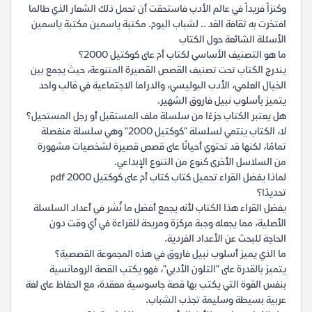
وكنزاً فريداً في عالم الأدب فاستحقت أن تحمل ذلك الشعار الذي طالما
افتخرت به ثقافة الغد .. لشباب اليوم. مكتبة ياسمين مكتبة ياسمين
الأسئلة الشائعة حول الكتاب
ما هو التصنيف الأساسي لكتاب أم على كوكتيل 2000؟
يندرج الكتاب تحت تصنيف القصص القصيرة المتنوعة، حيث يجمع بين
الخيال العلمي، الأدب البوليسي، والدراما الاجتماعية في قالب واحد
يتميز بأسلوب نبيل فاروق الشهير.
هل يعتبر الكتاب جزءًا من سلسلة ملف المستقبل أو رجل المستحيل؟
لا، الكتاب ينتمي لسلسلة "كوكتيل 2000" وهي سلسلة منفصلة
تمامًا، لكنها قد تحتوي أحيانًا على قصص قصيرة لشخصيات مشهورة
من السلاسل الأخرى كنوع من التنوع الإبداعي.
لماذا يفضل القراء تحميل كتاب كتاب أم على كوكتيل 2000 pdf
تحديدًا؟
يفضل القراء هذا الكتاب لأنه يجمع أفضل ما نُشر في أعداد السلسلة
الأصلية، مما يجعله وجبة مركزة ومريحة للقراءة في أي وقت دون
الحاجة للبحث عن الأعداد الفردية.
ما الذي يميز أسلوب نبيل فاروق في هذه المجموعة القصصية؟
يتميز بالقدرة على "التلون الأدبي"، فهو يكتب القصة الرومانسية
بنفس القوة التي يكتب بها قصة جاسوسية معقدة، مع الحفاظ على لغة
عربية بسيطة وسليمة تجذب الشباب.