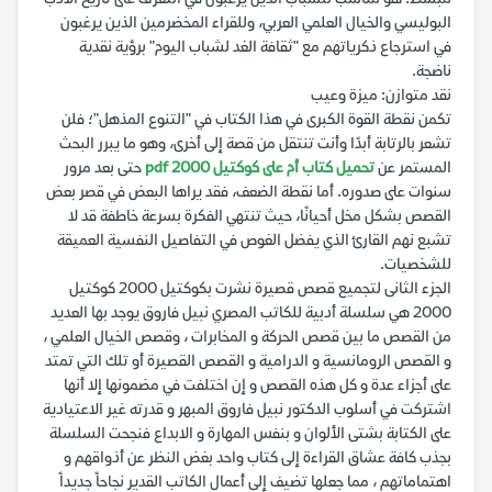
البوليسي والخيال العلمي العربي، وللقراء المخضرمين الذين يرغبون
في استرجاع ذكرياتهم مع "ثقافة الغد لشباب اليوم" برؤية نقدية
ناضجة.
نقد متوازن: ميزة وعيب
تكمن نقطة القوة الكبرى في هذا الكتاب في "التنوع المذهل"؛ فلن
تشعر بالرتابة أبدًا وأنت تنتقل من قصة إلى أخرى، وهو ما يبرر البحث
المستمر عن
تحميل كتاب أم على كوكتيل 2000 pdf
حتى بعد مرور
سنوات على صدوره. أما نقطة الضعف، فقد يراها البعض في قصر بعض
القصص بشكل مخل أحيانًا، حيث تنتهي الفكرة بسرعة خاطفة قد لا
تشبع نهم القارئ الذي يفضل الغوص في التفاصيل النفسية العميقة
للشخصيات.
الجزء الثانى لتجميع قصص قصيرة نشرت بكوكتيل 2000 كوكتيل
2000 هي سلسلة أدبية للكاتب المصري نبيل فاروق يوجد بها العديد
من القصص ما بين قصص الحركة و المخابرات ، وقصص الخيال العلمي ،
و القصص الرومانسية و الدرامية و القصص القصيرة أو تلك التي تمتد
على أجزاء عدة و كل هذه القصص و إن اختلفت في مضمونها إلا أنها
اشتركت في أسلوب الدكتور نبيل فاروق المبهر و قدرته غير الاعتيادية
على الكتابة بشتى الألوان و بنفس المهارة و الابداع فنجحت السلسلة
بجذب كافة عشاق القراءة إلى كتاب واحد بغض النظر عن أذواقهم و
اهتماماتهم ، مما جعلها تضيف إلى أعمال الكاتب القدير نجاحاً جديداً