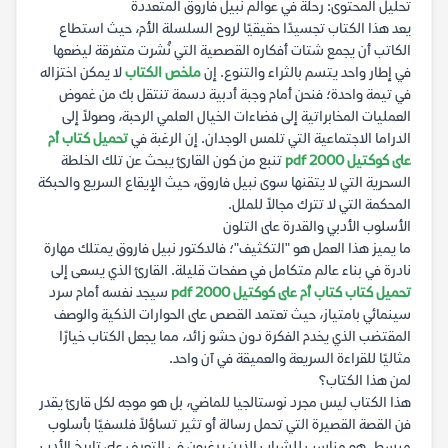
تحليل المحتوى: رحلة في عوالم نبيل فاروق المتعددة
يعد هذا الكتاب تجسيدًا حقيقيًا لروح السلسلة الأم، حيث استطاع
الكاتب أن يجمع شتات أفكاره القصصية التي نُشرت متفرقة ليضعها
في إطار واحد يتسم بالثراء والتنوع. إن
ملخص الكتاب
لا يمكن اختزاله
في تيمة واحدة؛ فنحن أمام وجبة أدبية دسمة تنتقل بك من غموض
العمليات المخابراتية إلى فضاءات الخيال العلمي الرحبة، وصولاً إلى
الدراما الاجتماعية التي تلمس الوجدان. إن الرغبة في
تحميل كتاب أم
على كوكتيل 2000 pdf
تنبع من كون القارئ يبحث عن تلك الخلطة
السحرية التي لا يتقنها سوى نبيل فاروق، حيث الإيقاع السريع والحبكة
المحكمة التي لا تترك مجالاً للملل.
الأسلوب الأدبي والقدرة على التلون
ما يميز هذا العمل هو "التكثيف"؛ فالدكتور نبيل فاروق يمتلك مهارة
نادرة في بناء عالم متكامل في صفحات قليلة. القارئ الذي يسعى إلى
تحميل كتاب كتاب أم على كوكتيل 2000 pdf
سيجد نفسه أمام سرد
سينمائي بامتياز، حيث تعتمد القصص على الحوارات الذكية والوصف
المقتضب الذي يخدم الفكرة دون حشو زائد، مما يجعل الكتاب خيارًا
مثاليًا للقراءة السريعة والعميقة في آن واحد.
لمن هذا الكتاب؟
هذا الكتاب ليس مجرد نوستالجيا للماضي، بل هو موجه لكل قارئ يقدر
فن القصة القصيرة التي تحمل رسالة أو تثير تساؤلاً فلسفيًا بأسلوب
مبسط. هو مناسب للشباب الذين يرغبون في التعرف على تاريخ الأدب