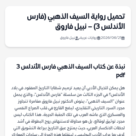
تحميل رواية السيف الذهبي (فارس
الأندلس 3) – نبيل فاروق
2026/06/21
روايات عربية
نبيل فاروق
نبذة عن كتاب السيف الذهبي فارس الأندلس 3
pdf
هل يمكن للخيال الأدبي أن يعيد ترميم شظايا التاريخ المفقود في بلاد
الأندلس؟ في الجزء الثالث من سلسلة "فارس الأندلس"، والذي يحمل
عنوان "السيف الذهبي"، يخوض الدكتور نبيل فاروق مغامرة تتجاوز
مجرد السرد التاريخي التقليدي، ليضع القارئ في قلب الصراع النفسي
والعسكري الذي عاشه العرب في تلك الحقبة الحرجة. هذا الكتاب ليس
مجرد توثيق لوقائع، بل هو محاولة لاستنهاض روح البطولة في أشد
لحظات الانكسار العربي، حيث يمتزج عبق التاريخ ببراعة التشويق التي
عُرف بها عراب الأدب البوليسي، لينقلها هذه المرة إلى ساحات المعارك