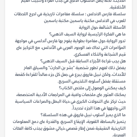
الحديث، لكنه يظل الأسلوب الأنجح في جذب القراء وتثبيت القيم
الأخلاقية.
سلسلة فارس الاندلس : سلسلة مغامرات تاريخية في احرج اللحظات
للعرب في الاندلس مكتبة ياسمين مكتبة ياسمين
الأسئلة الشائعة حول الرواية
ما هي الفكرة الرئيسية لرواية السيف الذهبي؟
تدور الرواية حول مغامرة بطولية يقوم بها فارس أندلسي في مواجهة
المؤامرات التي تحاك ضد الوجود العربي في الأندلس، مع التركيز على
قيم الشجاعة والذكاء العسكري.
هل يجب قراءة الأجزاء السابقة قبل السيف الذهبي؟
يفضل ذلك لفهم تطور شخصية "بشر بن الحارث" والسياق العام
للأحداث، ولكن نبيل فاروق يبرع في جعل كل جزء صالحاً للقراءة كقصة
مستقلة بفضل أسلوبه التلخيصي السريع.
كيف يمكنني الوصول إلى ملخص الكتاب؟
يمكنك العثور على ملخصات وافية في المراجعات الأدبية المتخصصة،
حيث تركز على التحولات الكبرى في حياة البطل والصراعات السياسية
التي واجهها في هذا الجزء تحديداً.
ما الذي يميز أسلوب نبيل فاروق في هذه السلسلة؟
يتميز بالبساطة اللغوية، الإيقاع السريع، والقدرة على دمج المعلومات
التاريخية الحقيقية ضمن إطار قصصي خيالي مشوق يجذب كافة الفئات
العمرية.