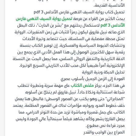
الأندلسية القديمة.
تحميل كتاب رواية السيف الذهبي فارس الأندلس 3 pdf
يبحث الكثير من القراء عن فرصة
تحميل رواية السيف الذهبي فارس
الأندلس 3 pdf
لاستكمال رحلتهم مع "بشر بن الحارث"، ذلك البطل
الذي صاغه نبيل فاروق ليكون رمزاً للثبات في زمن المتغيرات. الرواية
تمثل محطة مفصلية في السلسلة، حيث تتصاعد وتيرة الأحداث
وتتشابك الخيوط السياسية والعسكرية. إن توفير الكتاب بنسخة
رقمية سهل للكثيرين الوصول إلى هذا العمل الأدبي الذي يجمع بين
الدقة التاريخية والتدفق الروائي السلس، مما يجعل البحث عن النسخة
الإلكترونية أمراً طبيعياً لكل محب للأدب التاريخي السريع الوتيرة.
تحليل الحبكة وبنية الرواية
العودة إلى الزمن الجميل بأسلوب عصري
في هذا الجزء، يركز
ملخص الكتاب
على مهمة سرية وخطيرة تتطلب
شجاعة استثنائية وذكاءً حاداً. نبيل فاروق لم يتخلَّ عن أسلوبه
"المخابراتي" حتى وهو يكتب عن العصور الوسطى؛ فالبطل هنا يعمل
خلف خطوط العدو، ويواجه مؤامرات تحاك في القصور المظلمة. يعتمد
الكاتب على جمل قصيرة ومباشرة تزيد من حدة التوتر الدرامي، مما
يجعل القارئ يشعر وكأنه يشاهد فيلماً سينمائياً عالي الجودة وليس
مجرد قراءة نص مطبوع.
الصراع بين الواجب والقدر