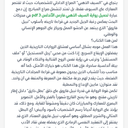
يتجلى في "السيف الذهبي" الصراع الداخلي للشخصيات، حيث لا تقتصر
المعارك على السيوف فقط، بل تمتد لتشمل صراع المبادئ. إن دمج
عبارة
تحميل رواية السيف الذهبي فارس الأندلس 3 pdf
في محركات
البحث يعكس رغبة الجيل الجديد في قراءة تاريخه بأسلوب "نبيل
فاروق" الذي يبتعد عن الحشو الممل ويركز على الجوهر الإنساني
والوطني.
لمن هذا الكتاب؟
هذا العمل موجه بشكل أساسي لعشاق الروايات التاريخية الذين
يفضلون الإيقاع السريع. إذا كنت من محبي "رجل المستحيل" أو "ملف
المستقبل" وترغب في رؤية نفس الروح القتالية والذكاء الوقاد في
بيئة أندلسية ساحرة، فإن هذا الكتاب هو خيارك الأمثل. كما أنه
مناسب جداً للشباب الذين يجدون صعوبة في قراءة المجلدات التاريخية
الضخمة، حيث يقدم لهم جرعة مكثفة من المعرفة والمتعة في آن واحد.
نقد متوازن: مابين الإبداع والنمطية
تكمن قوة الرواية في قدرة نبيل فاروق على خلق "بطل خارق" داخل إطار
تاريخي مقنع، وهو ما يمنح القارئ شعوراً بالفخر والأمل. التصوير
البصري للمعارك والمبارزات كان دقيقاً ومشوقاً للغاية. ومع ذلك، قد
يؤخذ على الرواية أحياناً رسم الشخصيات بأسود وأبيض؛ أي البطل
المثالي والشرير المطلق، وهو أسلوب نبيل فاروق المعتاد الذي قد
يفتقر إلى التعقيد النفسي الرمادي الذي يفضله بعض نقاد الأدب