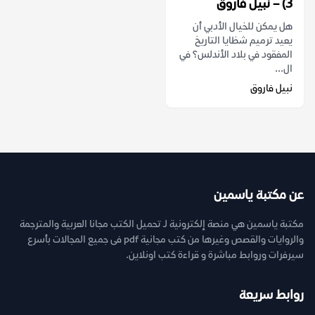
3) – نبيل فاروق
هل يمكن للخيال الأدبي أن
يعيد ترميم شظايا التاريخ
المفقود في بلاد الأندلس؟ في
ال...
نبيل فاروق
عن مكتبة ياسمين
مكتبة ياسمين هي منصة إلكترونية لـ تحميل الكتب مجانا العربية والمترجمة
والروايات والقصص وغيرها من كتب مجانية pdf فى جميع المجالات بأسرع
سيرفرات وروابط مباشرة و قراءة كتب اونلاين.
روابط سريعة