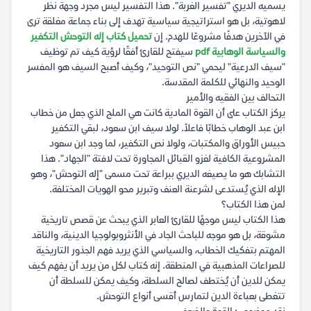
يسميه الديري "تفسير الغربة". هذا التفسير ليس مجرد وجهة نظر
لاهوتية، بل هو استراتيجية سياسية تهدف إلى بناء جماعة مغلقة ترى
في الآخرين هدفًا مشروعًا للهدم. إن
تحميل كتاب إله التوحش التكفير
والسياسة الوهابية pdf
سيفتح للقارئ أفقًا لرؤية كيف تم توظيف
"سيف الدرعية" ليحمي "نص التوحيد"، وكيف أصبح السيف هو المفسر
الوحيد والنهائي للكلمة المقدسة.
التحالف بين الفقيه والأمير
يركز الكتاب على أن القوة المادية كانت هي الملح الذي جعل من خطاب
ابن عبد الوهاب خطابًا فاعلاً. لولا سيف ابن سعود، لبقي التكفير
حبيس الأوراق والمكتبات، ولولا نص التكفير، لما وجد ابن سعود
المشروعية الكافية لغزو القبائل المجاورة تحت لافتة "الجهاد". هذا
التشابك هو ما يصيغه الديري ببراعة تحت مسمى "إله التوحش"، وهو
الإله الذي يُستدعى لشرعنة العنف وتبرير محو الهويات المختلفة.
لمن هذا الكتاب؟
هذا الكتاب ليس موجهًا للقارئ العابر الذي يبحث عن قصص تاريخية
مشوقة، بل هو موجه للباحث الجاد في الأنثروبولوجيا الدينية، والناقد
المهتم بتفكيك الخطاب، والسياسي الذي يريد فهم الجذور التاريخية
للصراعات المذهبية في المنطقة. إنه كتاب لكل من يريد أن يفهم كيف
يمكن للدين أن يُختطف لصالح السلطة، وكيف يمكن للسلطة أن
تتغطى بعباءة الدين لتمارس أقسى أنواع التوحش.