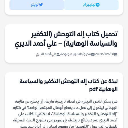
تيليجرام
تويتر
تحميل كتاب إله التوحش (التكفير
والسياسة الوهابية) – علي أحمد الديري
2026/05/31
فكر وثقافة وإيديولوجيا
علي أحمد الديري
نبذة عن كتاب إله التوحش التكفير والسياسة
الوهابية pdf
هل يمكن للنص الديني، في لحظة تاريخية فارقة، أن يتخلى عن طابعه
الروحاني ليتحول إلى نصل حاد يقطع أوصال المجتمع الواحد؟ في كتابه
"إله التوحش: التكفير والسياسة الوهابية"، لا يكتفي الكاتب علي
أحمد الديري بسرد وقائع تاريخية، بل يغوص في تشريح البنية العميقة
للخطاب الذي حول "التوحيد" من مفهوم إيماني إلى أداة سياسية