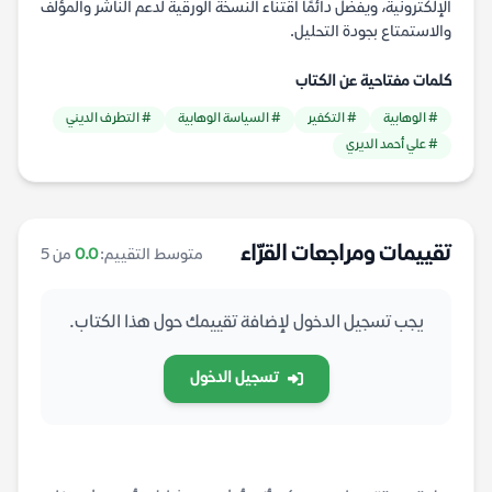
الإلكترونية، ويفضل دائمًا اقتناء النسخة الورقية لدعم الناشر والمؤلف
والاستمتاع بجودة التحليل.
كلمات مفتاحية عن الكتاب
# الوهابية
# التكفير
# السياسة الوهابية
# التطرف الديني
# علي أحمد الديري
تقييمات ومراجعات القرّاء
متوسط التقييم:
0.0
من 5
يجب تسجيل الدخول لإضافة تقييمك حول هذا الكتاب.
تسجيل الدخول