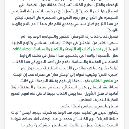
للإقصاء والقتل. يطرح الكتاب تساؤلات مقلقة حول الكيفية التي
استحال بها "نص التكفير" إلى "فعل ذبح"، وكيف تلاقت رغبة الفقيه في
السيطرة على الأرواح مع رغبة الأمير في السيطرة على الأرض، لينتج
عن هذا التزاوج كيان سياسي وعقدي قائم على مبدأ "الدم بالدم والهدم
بالهدم".
تحميل كتاب كتاب إله التوحش التكفير والسياسة الوهابية pdf
يسعى الكثير من الباحثين في حركات الإسلام السياسي وتاريخ الجزيرة
العربية إلى
تحميل كتاب إله التوحش التكفير والسياسة الوهابية pdf
نظرًا للأهمية البالغة التي يكتسبها هذا العمل في كشف الروابط
الخفية بين العقيدة والسياسة. يقدم علي أحمد الديري في هذا الكتاب
قراءة مغايرة لما هو سائد في الأدبيات التقليدية، حيث يركز على
"سيرة النص" وكيفية تحوله إلى "وحش ضارٍ" في صحراء نجد. إن البحث
عن
ملخص الكتاب
يقودنا حتمًا إلى فهم وثيقة الدرعية التي كانت
بمثابة عقد اجتماعي وديني استثنائي، حيث تم استبدال التعددية برؤية
أحادية لا تقبل التأويل، مما يجعل الكتاب مرجعًا لا غنى عنه لفهم الجذور
الفكرية للتطرف المعاصر.
تحليل فلسفي وسياسي لبنية التكفير
يتجاوز الديري في تحليله مجرد نقد الوهابية كحركة دينية، ليحلل "آليات
صناعة الغرباء". يرى الكاتب أن محمد بن عبد الوهاب أعاد صياغة شهادة
التوحيد بطريقة تجعل من غالبية المسلمين "مشركين"، وهو ما