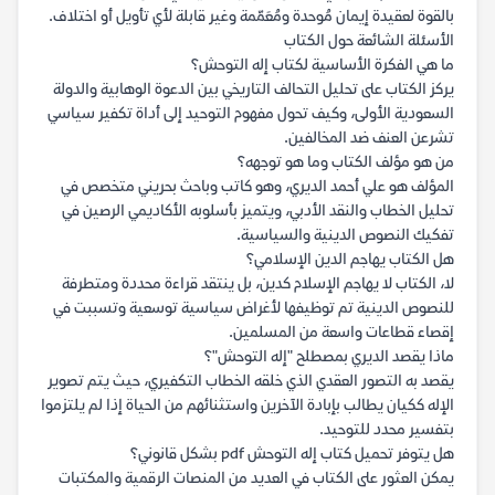
بالقوة لعقيدة إيمان مُوحدة ومُعَمّمة وغير قابلة لأي تأويل أو اختلاف.
الأسئلة الشائعة حول الكتاب
ما هي الفكرة الأساسية لكتاب إله التوحش؟
يركز الكتاب على تحليل التحالف التاريخي بين الدعوة الوهابية والدولة
السعودية الأولى، وكيف تحول مفهوم التوحيد إلى أداة تكفير سياسي
تشرعن العنف ضد المخالفين.
من هو مؤلف الكتاب وما هو توجهه؟
المؤلف هو علي أحمد الديري، وهو كاتب وباحث بحريني متخصص في
تحليل الخطاب والنقد الأدبي، ويتميز بأسلوبه الأكاديمي الرصين في
تفكيك النصوص الدينية والسياسية.
هل الكتاب يهاجم الدين الإسلامي؟
لا، الكتاب لا يهاجم الإسلام كدين، بل ينتقد قراءة محددة ومتطرفة
للنصوص الدينية تم توظيفها لأغراض سياسية توسعية وتسببت في
إقصاء قطاعات واسعة من المسلمين.
ماذا يقصد الديري بمصطلح "إله التوحش"؟
يقصد به التصور العقدي الذي خلقه الخطاب التكفيري، حيث يتم تصوير
الإله ككيان يطالب بإبادة الآخرين واستثنائهم من الحياة إذا لم يلتزموا
بتفسير محدد للتوحيد.
هل يتوفر تحميل كتاب إله التوحش pdf بشكل قانوني؟
يمكن العثور على الكتاب في العديد من المنصات الرقمية والمكتبات