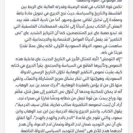
نقد موضوعي: القوة والضعف
تكمن قوة الكتاب في لغته الرصينة وقدرته العالية على الربط بين
الفلسفة والتاريخ والسياسة، حيث نجح الديري في تحويل مادة جافة
ومعقدة إلى تحليل ثقافي عميق ومبهر. أما من ناحية النقد، فقد يجد
البعض أن الكتاب يميل أحيانًا إلى تكثيف المصطلحات الفلسفية التي
قد تبدو صعبة على غير المتخصصين، كما أن التركيز الشديد على "نص
التكفير" قد يغفل أحيانًا العوامل الاقتصادية والاجتماعية التي
ساهمت في صعود الدولة السعودية الأولى، لكنه يظل عملاً نقديًا
فريدًا في بابه.
“إله التوحش” اتّجه للمثال الأبرز في التاريخ الحديث على فاعلية هذه
النصوص وتأثيرها الفاقع في السياسة والمجتمع. يقرأ الديري في كتابه
كيف بقيت نصوص التكفير الوهابية تكوّن التاريخ الرسمي للدولة
السعودية، وهويّتها التي تنكر بشكل صريح المشاركة والتعدّد، وتلغي
منها كل من لا يؤمن بالعقيدة الوهابية.”أدرك محمد بن عبد الوهاب،
أنه لا يمكن للمكتبة وحدها أن تُحَوّل نص التكفير إلى فعل قتل، فكَفَر
بها، وراح يبحث عن قوة تجعل من خطابه وحشًا ضاريًا في صحراء نجد.
أراد أن يُنبت لنصوصه التكفيرية مخالب ضارية، فكان سيف الدرعية”،
يقول الكتاب. واعتبر الديري وثيقة الدرعية بين ابن عبد الوهاب وابن
سعود، والتي تقوم على قاعدة “الدم بالدم والهدم بالهدم”، أنها اتفاق
على أن نص التوحيد ضمان لدم الدولة وضمان لدم الدعوة، وأن هدم
أحدهما هدم للآخر هي “ضمان للتوحيد السياسي للدولة الخاضعة