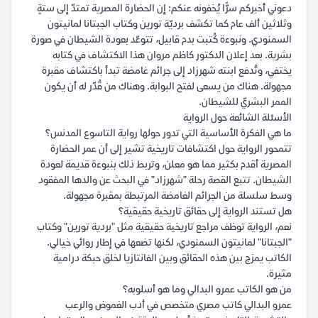
دعوني أخبركم سرًّا يُخفونه عنكم: إن الحضارة المصرية تمتدّ إلى ستةٍ
وثلاثين ألف عام كما تكشف برديّة تورين وكتاب الجبتانا لمانيتون
السمنودي. ونبوءة كُتبت بدم قابيل، تتوعّد بعودة الشيطان في صورة
بشرية. بعد إعلان الدكتور كاظم مروان هذا الاكتشاف في كتابه
يختفي، وتُدفع ابنته شهرزاد إلى جرائم غامضة تبدأ باكتشاف مقبرة
مجهولة. هناك من يسعى لفتح البوابة. وهناك من قُدّر له أن يكون
الممر البشريّ للشيطان.
الأسئلة الشائعة حول الرواية
ما هي الفكرة الأساسية التي تدور حولها رواية التاسوع المدنس؟
تتمحور الرواية حول اكتشافات تاريخية تشير إلى أن عمر الحضارة
المصرية أقدم بكثير مما هو معلن، وتربط ذلك بنبوءة قديمة لعودة
الشيطان. تتبع القصة رحلة "شهرزاد" في البحث عن والدها المفقود
وسط سلسلة من الجرائم الغامضة المرتبطة بمقبرة مجهولة.
هل تستند الرواية إلى حقائق تاريخية حقيقية؟
نعم، الرواية توظف مراجع تاريخية حقيقية مثل "بردية تورين" وكتاب
"الجبتانا" لمانيتون السمنودي، لكنها تضعها في إطار روائي خيالي.
الكاتب يمزج بين هذه الحقائق وبين الفانتازيا لخلق حبكة درامية
مثيرة.
من هو الكاتب عمرو البدالي وما هو أسلوبه؟
عمرو البدالي كاتب مصري متخصص في أدب الغموض والرعب