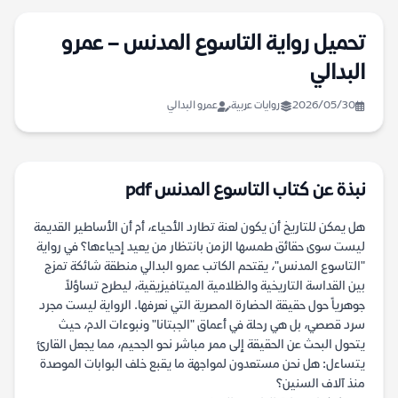
تحميل رواية التاسوع المدنس – عمرو
البدالي
2026/05/30
روايات عربية
عمرو البدالي
نبذة عن كتاب التاسوع المدنس pdf
هل يمكن للتاريخ أن يكون لعنة تطارد الأحياء، أم أن الأساطير القديمة
ليست سوى حقائق طمسها الزمن بانتظار من يعيد إحياءها؟ في رواية
"التاسوع المدنس"، يقتحم الكاتب عمرو البدالي منطقة شائكة تمزج
بين القداسة التاريخية والظلامية الميتافيزيقية، ليطرح تساؤلاً
جوهرياً حول حقيقة الحضارة المصرية التي نعرفها. الرواية ليست مجرد
سرد قصصي، بل هي رحلة في أعماق "الجبتانا" ونبوءات الدم، حيث
يتحول البحث عن الحقيقة إلى ممر مباشر نحو الجحيم، مما يجعل القارئ
يتساءل: هل نحن مستعدون لمواجهة ما يقبع خلف البوابات الموصدة
منذ آلاف السنين؟