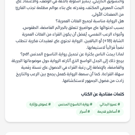
والتشويق التاريخي. يتميز أسلوبه بالدقة في الوصف، والاعتماد على
البحث المعرفي المكثف، وقدرته على بناء عوالم مظلمة تجذب القارئ
من الصفحات الأولى.
هل الرواية مناسبة لجميع الفئات العمرية؟
بسبب احتوائها على مواضيع تتعلق بالجرائم الغامضة، الطقوس،
وأجواء الرعب النفسي، يُفضل أن يكون القراء من الفئات العمرية
الشابة (18+) أو البالغين. الرواية تحتوي على تعقيدات فكرية تتطلب
نضجاً قرائياً لاستيعابها.
لماذا يبحث الناس بكثرة عن تحميل رواية التاسوع المدنس pdf؟
يرجع ذلك إلى الجدل الواسع الذي أثارته الرواية حول موضوعاتها الجريئة
والغامضة، بالإضافة إلى رغبة القراء في الحصول على نسخة رقمية
سهلة القراءة. كما أن سمعة الرواية كعمل يجمع بين الرعب والتاريخ
زادت من فضول الجمهور لاستكشافها.
كلمات مفتاحية عن الكتاب
# عمرو البدالي
# رواية التاسوع المدنس
# غموض وإثارة
# أساطير قديمة
# أسرار