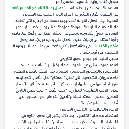
تحميل كتاب رواية التاسوع المدنس pdf
تعد عملية البحث عن رابط مباشر لـ
تحميل رواية التاسوع المدنس pdf
هي الخطوة الأولى للكثير من القراء الذين استهواهم الغموض
المحيط بهذا العمل. الرواية تقدم وجبة دسمة من الإثارة التي تعتمد
على المرجعية التاريخية الموثقة ممزوجة بخيال روائي خصب. إن توفر
العمل في نسخ إلكترونية ساهم في انتشار الجدل حول أفكارها، خاصة
وأنها تستند إلى برديات مثيرة للجدل مثل بردية تورين، مما يجعل
ملخص الكتاب
لا يفي بحقه كعمل أدبي يغوص في فلسفة الشر وعودة
الشيطان في ثوب بشري.
تحليل البنية الدرامية والعمق التاريخي
اعتمد عمرو البدالي في بناء روايته على ركيزتين أساسيتين: البحث
الأكاديمي والتشويق البوليسي النفسي. تبدأ الحبكة باختفاء الدكتور
كاظم مروان، الشخصية التي تمثل "المفتاح" لكل الألغاز، لتجد ابنته
شهرزاد نفسها في مواجهة إرث لم تكن تعلم عنه شيئاً. الرواية تتجاوز
فكرة "الرعب التقليدي" لتصل إلى "رعب الأفكار"، حيث يصبح التاريخ
المصري القديم -الممتد لستة وثلاثين ألف عام- هو المسرح الذي
تُحاك عليه مؤامرة كونية.
الرموز والدلالات في التاسوع المدنس
استخدام مصطلح "التاسوع" بحد ذاته يشير إلى مجمع الآلهة في
الأساطير المصرية، ولكن وصفه بـ "المدنس" يقلب الموازين. الكاتب
هنا يشير إلى محاولة تدنيس هذا الإرث أو استخدامه كقنطرة لعودة