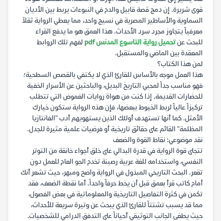
قوى شريرة. إن دمج قصة قابيل والدم في النبوءات يربط بين الأديان
السماوية والأساطير المصرية في نسيج واحد، مما يعطي الرواية ثقلاً
معرفياً يتجاوز مجرد سرد الأحداث. هذا العمق هو ما يدفع القراء
للبحث عن
تحميل رواية التاسوع المدنس pdf
لفهم تلك الروابط
المعقدة بين الماضي والمستقبل.
لمن هذا الكتاب؟
هذا العمل موجه بالأساس للقارئ الذي لا يكتفي بالقصص السطحية؛
فهو مناسب جداً لمحبي التاريخ البديل، والباحثين عن الأسرار الخفية
للحضارات القديمة. إذا كنت من هواة روايات الغموض التي تتطلب
تركيزاً عالياً لربط الخيوط ببعضها، فإن هذه الرواية ستكون خيارك
الأمثل. كما أنها تستهدف أولئك الذين يستهويهم أدب "الفانتازيا
المظلمة" القائم على حقائق تاريخية أو فرضيات علمية مثيرة للجدل.
نقد موضوعي: نقاط القوة والضعف
تتجلى قوة الرواية في قدرة البدالي على خلق أجواء خانقة من التوتر
النفسي، واستخدامه للغة عربية رصينة تخدم الجو العام للعمل دون
تقعر. البحث التاريخي المبذول في الرواية واضح ومبهر، حيث تشعر أنك
أمام كاتب قرأ بعمق قبل أن يخط حرفاً واحداً. أما نقطة الضعف، فقد
تكمن في كثرة التفاصيل التاريخية والمعلوماتية في بعض الفصول،
مما قد يسبب تشتتاً للقارئ الذي يبحث عن وتيرة سريعة للأحداث،
حيث يطغى الجانب التوثيقي أحياناً على التدفق الدرامي للشخصيات.