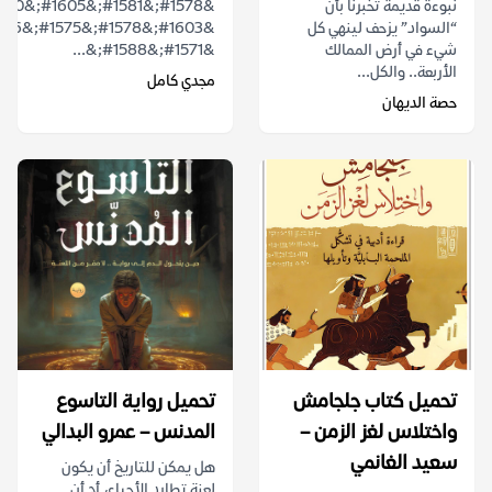
نبوءة قديمة تخبرنا بأن
“السواد” يزحف لينهي كل
شيء في أرض الممالك
&#1571;&#1588;&...
الأربعة.. والكل...
مجدي كامل
حصة الديهان
تحميل كتاب جلجامش
تحميل رواية التاسوع
واختلاس لغز الزمن –
المدنس – عمرو البدالي
سعيد الغانمي
هل يمكن للتاريخ أن يكون
لعنة تطارد الأحياء، أم أن