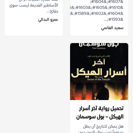
&#1607;&#1604;
الأساطير القديمة ليست سوى
&#1610;&#1605;&#1603;&#1606;
حقائ...
&#1604;&#1602;&#1589;&#1577;
&#1593;...
عمرو البدالي
سعيد الغانمي
تحميل رواية آخر أسرار
الهيكل – بول سوسمان
هل يمكن للتاريخ أن يظل
مدفوناً تحت رمال الزمن دون