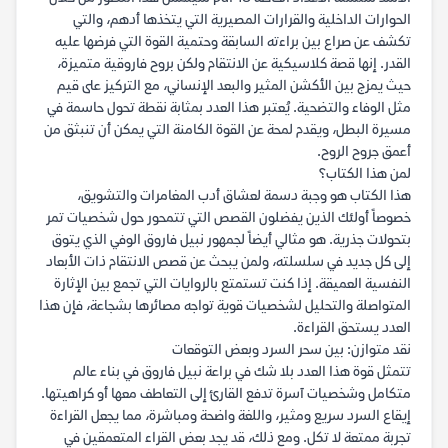
الحوارات الداخلية والقرارات المصيرية التي يتخذها أدهم، والتي
تكشف عن صراع بين براءته السابقة وحتمية القوة التي فرضها عليه
القدر. إنها قصة كلاسيكية عن الانتقام ولكن بروح فاروقية متميزة،
حيث يمزج بين الأكشن المثير والبعد الإنساني، مع التركيز على قيم
مثل الوفاء والتضحية. يُعتبر هذا العدد بمثابة نقطة تحول حاسمة في
مسيرة البطل، ويقدم لمحة عن القوة الكامنة التي يمكن أن تنبثق من
أعمق جروح الروح.
لمن هذا الكتاب؟
هذا الكتاب هو وجبة دسمة لعشاق أدب المغامرات والتشويق،
خصوصاً أولئك الذين يفضلون القصص التي تتمحور حول شخصيات تمر
بتحولات جذرية. هو مثالي أيضاً لجمهور نبيل فاروق الوفي الذي يتوق
إلى كل جديد في سلسلته، ولمن يبحث عن قصص الانتقام ذات الأبعاد
النفسية العميقة. إذا كنت تستمتع بالروايات التي تجمع بين الإثارة
المتواصلة والتحليل لشخصيات قوية تواجه مصائرها بشجاعة، فإن هذا
العدد يستحق القراءة.
نقد متوازن: بين سحر السرد وبعض التوقعات
تتمثل قوة هذا العدد بلا شك في براعة نبيل فاروق في بناء عالم
متكامل وشخصيات آسرة تدفع القارئ إلى التعاطف معها أو كراهيتها.
إيقاع السرد سريع ومثير، واللغة واضحة ومباشرة، مما يجعل القراءة
تجربة ممتعة لا تكل. ومع ذلك، قد يجد بعض القراء المتعمقين في