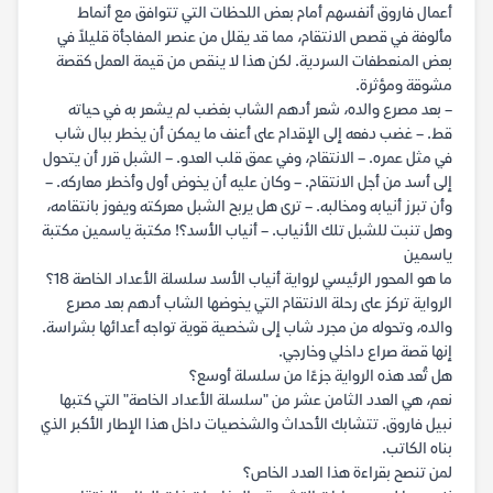
أعمال فاروق أنفسهم أمام بعض اللحظات التي تتوافق مع أنماط
مألوفة في قصص الانتقام، مما قد يقلل من عنصر المفاجأة قليلاً في
بعض المنعطفات السردية. لكن هذا لا ينقص من قيمة العمل كقصة
مشوقة ومؤثرة.
– بعد مصرع والده، شعر أدهم الشاب بغضب لم يشعر به في حياته
قط. – غضب دفعه إلى الإقدام على أعنف ما يمكن أن يخطر ببال شاب
في مثل عمره. – الانتقام، وفي عمق قلب العدو. – الشبل قرر أن يتحول
إلى أسد من أجل الانتقام. – وكان عليه أن يخوض أول وأخطر معاركه. –
وأن تبرز أنيابه ومخالبه. – ترى هل يربح الشبل معركته ويفوز بانتقامه،
وهل تنبت للشبل تلك الأنياب. – أنياب الأسد؟! مكتبة ياسمين مكتبة
ياسمين
ما هو المحور الرئيسي لرواية أنياب الأسد سلسلة الأعداد الخاصة 18؟
الرواية تركز على رحلة الانتقام التي يخوضها الشاب أدهم بعد مصرع
والده، وتحوله من مجرد شاب إلى شخصية قوية تواجه أعدائها بشراسة.
إنها قصة صراع داخلي وخارجي.
هل تُعد هذه الرواية جزءًا من سلسلة أوسع؟
نعم، هي العدد الثامن عشر من "سلسلة الأعداد الخاصة" التي كتبها
نبيل فاروق. تتشابك الأحداث والشخصيات داخل هذا الإطار الأكبر الذي
بناه الكاتب.
لمن تنصح بقراءة هذا العدد الخاص؟