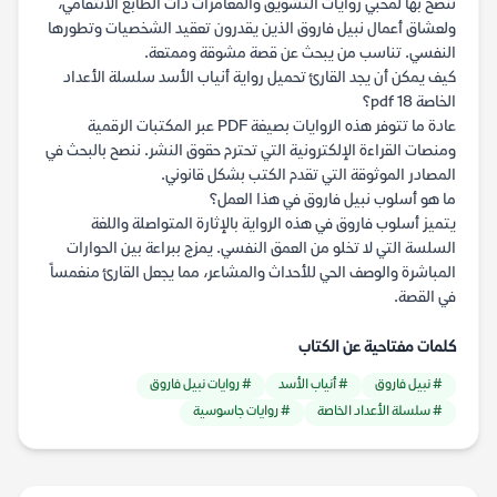
ننصح بها لمحبي روايات التشويق والمغامرات ذات الطابع الانتقامي،
ولعشاق أعمال نبيل فاروق الذين يقدرون تعقيد الشخصيات وتطورها
النفسي. تناسب من يبحث عن قصة مشوقة وممتعة.
كيف يمكن أن يجد القارئ تحميل رواية أنياب الأسد سلسلة الأعداد
الخاصة 18 pdf؟
عادة ما تتوفر هذه الروايات بصيغة PDF عبر المكتبات الرقمية
ومنصات القراءة الإلكترونية التي تحترم حقوق النشر. ننصح بالبحث في
المصادر الموثوقة التي تقدم الكتب بشكل قانوني.
ما هو أسلوب نبيل فاروق في هذا العمل؟
يتميز أسلوب فاروق في هذه الرواية بالإثارة المتواصلة واللغة
السلسة التي لا تخلو من العمق النفسي. يمزج ببراعة بين الحوارات
المباشرة والوصف الحي للأحداث والمشاعر، مما يجعل القارئ منغمساً
في القصة.
كلمات مفتاحية عن الكتاب
# نبيل فاروق
# أنياب الأسد
# روايات نبيل فاروق
# سلسلة الأعداد الخاصة
# روايات جاسوسية