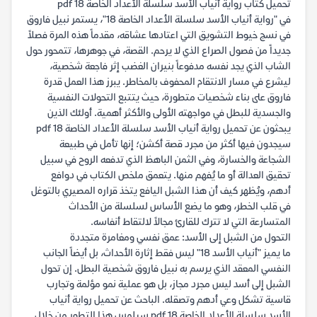
تحميل كتاب رواية أنياب الأسد سلسلة الأعداد الخاصة 18 pdf
في "رواية أنياب الأسد سلسلة الأعداد الخاصة 18"، يستمر نبيل فاروق
في نسج خيوط التشويق التي اعتادها عشاقه، مقدماً هذه المرة فصلاً
جديداً من فصول الصراع الذي لا يرحم. القصة، في جوهرها، تتمحور حول
الشاب الذي يجد نفسه مدفوعاً بنيران الغضب إثر فاجعة شخصية،
ليشرع في مسار الانتقام المحفوف بالمخاطر. يبرز هذا العمل قدرة
فاروق على بناء شخصيات متطورة، حيث يتتبع التحولات النفسية
والجسدية للبطل في مواجهته الأولى والأكثر أهمية. أولئك الذين
يبحثون عن تحميل رواية أنياب الأسد سلسلة الأعداد الخاصة 18 pdf
سيجدون فيها أكثر من مجرد قصة أكشن؛ إنها تأمل في طبيعة
الشجاعة والخسارة، وفي الثمن الباهظ الذي تدفعه الروح في سبيل
تحقيق العدالة أو ما يُفهم منها. يتعمق ملخص الكتاب في دوافع
أدهم، ويُظهر كيف أن هذا الشبل اليافع يتخذ قراره المصيري بالتوغل
في قلب الخطر، وهو ما يضع الأساس لسلسلة من الأحداث
المتسارعة التي لا تترك للقارئ مجالاً لالتقاط أنفاسه.
التحول من الشبل إلى الأسد: عمق نفسي ومغامرة متجددة
ما يميز "أنياب الأسد 18" ليس فقط إثارة الأحداث، بل أيضاً الجانب
النفسي المعقد الذي يرسم به نبيل فاروق شخصية البطل. إن تحول
الشبل إلى أسد ليس مجرد مجاز، بل هو عملية نمو مؤلمة وتجارب
قاسية تشكل وعي أدهم وتصقله. الباحث عن تحميل رواية أنياب
الأسد سلسلة الأعداد الخاصة 18 pdf سيلمس هذا التطور من خلال