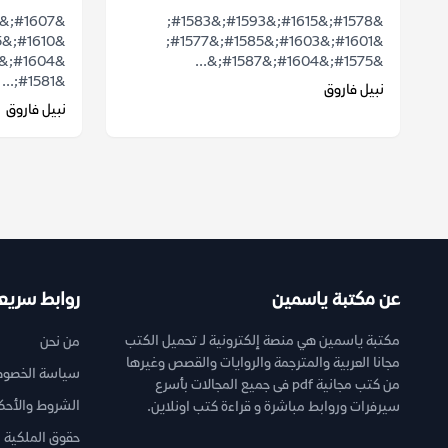
&#1578;&#1615;&#1593;&#1583;
&#1601;&#1603;&#1585;&#1577;
&#1575;&#1604;&#1587;&...
&#1581;...
نبيل فاروق
نبيل فاروق
عن مكتبة ياسمين
روابط سريع
مكتبة ياسمين هي منصة إلكترونية لـ تحميل الكتب
من نحن
مجانا العربية والمترجمة والروايات والقصص وغيرها
سياسة الخصوص
من كتب مجانية pdf فى جميع المجالات بأسرع
الشروط والأحك
سيرفرات وروابط مباشرة و قراءة كتب اونلاين.
حقوق الملكية ا