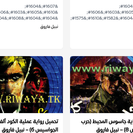
&#1607;&#1604;
&#1607;&#1604;
&#1610;&#1605;&#1603;&#1606;
&#1604;&#1604;&#1608;&#1604;&#1575;&...
نبيل فاروق
اية جاسوس المحيط (حرب
تحميل رواية عملية الكود ألفا
اروق
الجواسيس 6) – نبيل فاروق