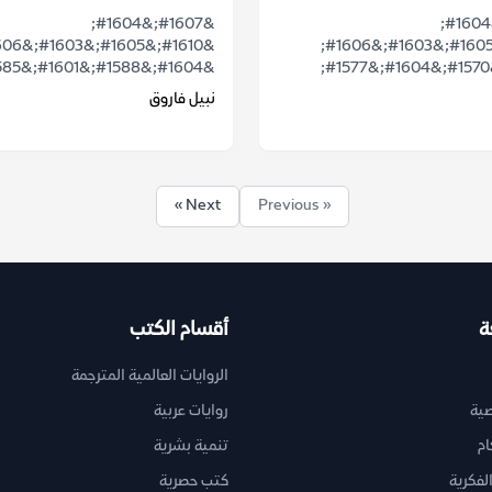
&#1607;&#1604;
&#1607;&#1604;
&#1610;&#1605;&#1603;&#1606;
&#1604;&#1588;&#1601;&#1585;&#1577;...
&#1604;&#1570;&#1604;&#1577;
نبيل فاروق
Next »
« Previous
ة
أقسام الكتب
الروايات العالمية المترجمة
ية
روايات عربية
ام
تنمية بشرية
لفكرية
كتب حصرية