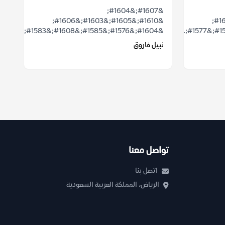
&#1607;&#1604;
&#1610;&#1605;&#1603;&#1606;
&#1610;&#1605;&#1603;&#1606;
&#1604;&#1576;&#1585;&#1608;&#1583;&...
نبيل فاروق
تواصل معنا
اتصل بنا
الرياض، المملكة العربية السعودية