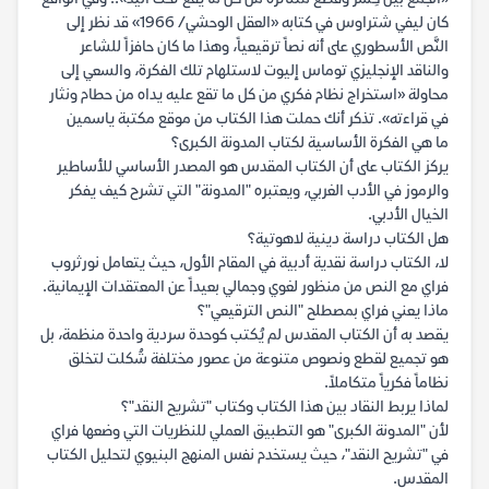
كان ليفي شتراوس في كتابه «العقل الوحشي/ 1966» قد نظر إلى
النَّص الأسطوري على أنه نصاً ترقيعياً، وهذا ما كان حافزاً للشاعر
والناقد الإنجليزي توماس إليوت لاستلهام تلك الفكرة، والسعي إلى
محاولة «استخراج نظام فكري من كل ما تقع عليه يداه من حطام ونثار
في قراءته». تذكر أنك حملت هذا الكتاب من موقع مكتبة ياسمين
ما هي الفكرة الأساسية لكتاب المدونة الكبرى؟
يركز الكتاب على أن الكتاب المقدس هو المصدر الأساسي للأساطير
والرموز في الأدب الغربي، ويعتبره "المدونة" التي تشرح كيف يفكر
الخيال الأدبي.
هل الكتاب دراسة دينية لاهوتية؟
لا، الكتاب دراسة نقدية أدبية في المقام الأول، حيث يتعامل نورثروب
فراي مع النص من منظور لغوي وجمالي بعيداً عن المعتقدات الإيمانية.
ماذا يعني فراي بمصطلح "النص الترقيعي"؟
يقصد به أن الكتاب المقدس لم يُكتب كوحدة سردية واحدة منظمة، بل
هو تجميع لقطع ونصوص متنوعة من عصور مختلفة شُكلت لتخلق
نظاماً فكرياً متكاملاً.
لماذا يربط النقاد بين هذا الكتاب وكتاب "تشريح النقد"؟
لأن "المدونة الكبرى" هو التطبيق العملي للنظريات التي وضعها فراي
في "تشريح النقد"، حيث يستخدم نفس المنهج البنيوي لتحليل الكتاب
المقدس.