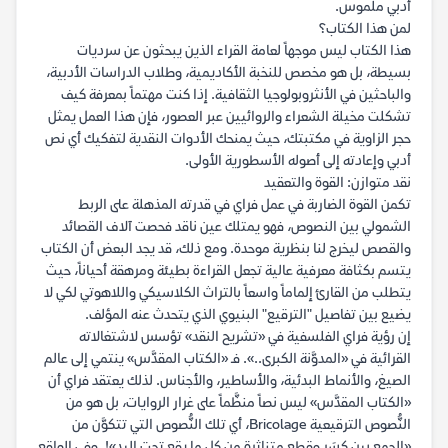
أدبي ملموس.
لمن هذا الكتاب؟
هذا الكتاب ليس موجهاً لعامة القراء الذين يبحثون عن سرديات
بسيطة، بل هو مخصص للنخبة الأكاديمية، وطلاب الدراسات الأدبية،
والباحثين في الأنثروبولوجيا الثقافية. إذا كنت مهتماً بمعرفة كيف
تشكلت مخيلة الشعراء والروائيين عبر العصور، فإن هذا العمل يمثل
حجر الزاوية في مكتبتك، حيث يمنحك الأدوات النقدية لتفكيك أي نص
أدبي وإعادته إلى أصوله الأسطورية الأولى.
نقد متوازن: القوة والتعقيد
تكمن القوة الضاربة في عمل فراي في قدرته المذهلة على الربط
الشمولي بين النصوص، فهو يمتلك عين ناقد فحصت آلاف القصائد
والقصص ليخرج لنا بنظرية موحدة. ومع ذلك، قد يجد البعض أن الكتاب
يتسم بكثافة معرفية عالية تجعل القراءة بطيئة ومرهقة أحياناً، حيث
يتطلب من القارئ إلماماً واسعاً بالتراث الكلاسيكي واللاهوتي لكي لا
يضيع بين تفاصيل "الترقيع" البنيوي الذي يتحدث عنه المؤلف.
إن رؤية فراي الفلسفية في «تشريح النقد» تؤسس لاشتغالاته
القرائية في «المدوَّنة الكبرى..». فـ «الكتاب المقدَّس» ينتمي إلى عالم
الصيغ، والأنماط البدئية، والأساطير، والأجناس. لذلك يعتقد فراي أن
«الكتاب المقدَّس» ليس نصاً منظَّماً على غرار الروايات، بل هو من
النُّصوص الترقيعية Bricolage، أي تلك النُّصوص التي تتكوَّن من
«الجمع بين كِسَر وقطع متناثرة من كل ما يقع تحت اليد»!. وفي الواقع