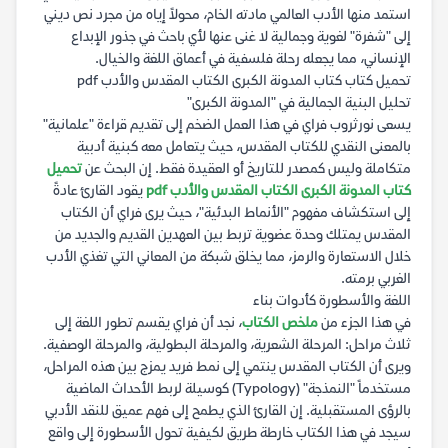
استمد منها الأدب العالمي مادته الخام، محولاً إياه من مجرد نص ديني
إلى "شفرة" لغوية وجمالية لا غنى عنها لأي باحث في جذور الإبداع
الإنساني، مما يجعله رحلة فلسفية في أعماق اللغة والخيال.
تحميل كتاب كتاب المدونة الكبرى الكتاب المقدس والأدب pdf
تحليل البنية الجمالية في "المدونة الكبرى"
يسعى نورثروب فراي في هذا العمل الضخم إلى تقديم قراءة "علمانية"
بالمعنى النقدي للكتاب المقدس، حيث يتعامل معه كبنية أدبية
متكاملة وليس كمصدر للتاريخ أو العقيدة فقط. إن البحث عن
تحميل
كتاب المدونة الكبرى الكتاب المقدس والأدب pdf
يقود القارئ عادةً
إلى استكشاف مفهوم "الأنماط البدئية"، حيث يرى فراي أن الكتاب
المقدس يمتلك وحدة عضوية تربط بين العهدين القديم والجديد من
خلال الاستعارة والرمز، مما يخلق شبكة من المعاني التي تغذي الأدب
الغربي برمته.
اللغة والأسطورة كأدوات بناء
في هذا الجزء من
ملخص الكتاب
، نجد أن فراي يقسم تطور اللغة إلى
ثلاث مراحل: المرحلة الشعرية، والمرحلة البطولية، والمرحلة الوصفية.
ويرى أن الكتاب المقدس ينتمي إلى نمط فريد يمزج بين هذه المراحل،
مستخدماً "النمذجة" (Typology) كوسيلة لربط الأحداث الماضية
بالرؤى المستقبلية. إن القارئ الذي يطمح إلى فهم عميق للنقد الأدبي
سيجد في هذا الكتاب خارطة طريق لكيفية تحول الأسطورة إلى واقع