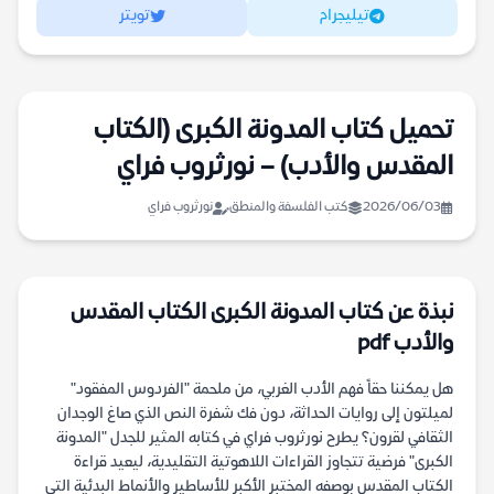
تيليجرام
تويتر
تحميل كتاب المدونة الكبرى (الكتاب
المقدس والأدب) – نورثروب فراي
2026/06/03
كتب الفلسفة والمنطق
نورثروب فراي
نبذة عن كتاب المدونة الكبرى الكتاب المقدس
والأدب pdf
هل يمكننا حقاً فهم الأدب الغربي، من ملحمة "الفردوس المفقود"
لميلتون إلى روايات الحداثة، دون فك شفرة النص الذي صاغ الوجدان
الثقافي لقرون؟ يطرح نورثروب فراي في كتابه المثير للجدل "المدونة
الكبرى" فرضية تتجاوز القراءات اللاهوتية التقليدية، ليعيد قراءة
الكتاب المقدس بوصفه المختبر الأكبر للأساطير والأنماط البدئية التي