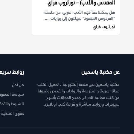
المقدس والأدب) – نورثروب فراي
هل يمكننا حقاً فهم الأدب الغربي، من ملحمة
"الفردوس المفقود" لميلتون إلى روايات ا...
نورثروب فراي
عن مكتبة ياسمين
روابط سريع
مكتبة ياسمين هي منصة إلكترونية لـ تحميل الكتب
من نحن
مجانا العربية والمترجمة والروايات والقصص وغيرها
سياسة الخصوص
من كتب مجانية pdf فى جميع المجالات بأسرع
الشروط والأحك
سيرفرات وروابط مباشرة و قراءة كتب اونلاين.
حقوق الملكية ا