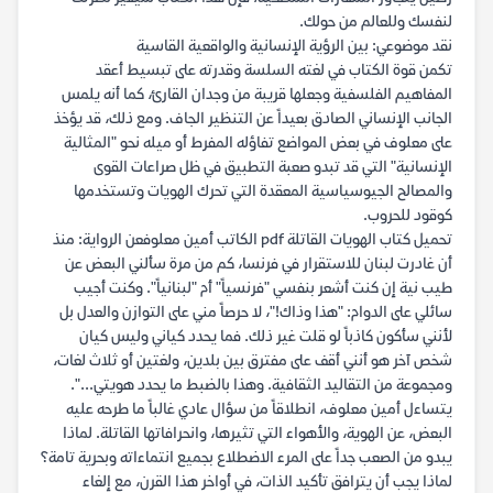
لنفسك وللعالم من حولك.
نقد موضوعي: بين الرؤية الإنسانية والواقعية القاسية
تكمن قوة الكتاب في لغته السلسة وقدرته على تبسيط أعقد
المفاهيم الفلسفية وجعلها قريبة من وجدان القارئ، كما أنه يلمس
الجانب الإنساني الصادق بعيداً عن التنظير الجاف. ومع ذلك، قد يؤخذ
على معلوف في بعض المواضع تفاؤله المفرط أو ميله نحو "المثالية
الإنسانية" التي قد تبدو صعبة التطبيق في ظل صراعات القوى
والمصالح الجيوسياسية المعقدة التي تحرك الهويات وتستخدمها
كوقود للحروب.
تحميل كتاب الهويات القاتلة pdf الكاتب أمين معلوفعن الرواية: منذ
أن غادرت لبنان للاستقرار في فرنسا، كم من مرة سألني البعض عن
طيب نية إن كنت أشعر بنفسي "فرنسياً" أم "لبنانياً". وكنت أجيب
سائلي على الدوام: "هذا وذاك!"، لا حرصاً مني على التوازن والعدل بل
لأنني سأكون كاذباً لو قلت غير ذلك. فما يحدد كياني وليس كيان
شخص آخر هو أنني أقف على مفترق بين بلدين، ولغتين أو ثلاث لغات،
ومجموعة من التقاليد الثقافية. وهذا بالضبط ما يحدد هويتي...".
يتساءل أمين معلوف، انطلاقاً من سؤال عادي غالباً ما طرحه عليه
البعض، عن الهوية، والأهواء التي تثيرها، وانحرافاتها القاتلة. لماذا
يبدو من الصعب جداً على المرء الاضطلاع بجميع انتماءاته وبحرية تامة؟
لماذا يجب أن يترافق تأكيد الذات، في أواخر هذا القرن، مع إلغاء