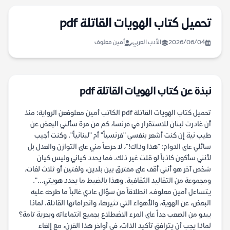
تحميل كتاب الهويات القاتلة pdf
2026/06/04
الأدب العربي
أمين معلوف
نبذة عن كتاب الهويات القاتلة pdf
تحميل كتاب الهويات القاتلة pdf الكاتب أمين معلوفعن الرواية: منذ
أن غادرت لبنان للاستقرار في فرنسا، كم من مرة سألني البعض عن
طيب نية إن كنت أشعر بنفسي "فرنسياً" أم "لبنانياً". وكنت أجيب
سائلي على الدوام: "هذا وذاك!"، لا حرصاً مني على التوازن والعدل بل
لأنني سأكون كاذباً لو قلت غير ذلك. فما يحدد كياني وليس كيان
شخص آخر هو أنني أقف على مفترق بين بلدين، ولغتين أو ثلاث لغات،
ومجموعة من التقاليد الثقافية. وهذا بالضبط ما يحدد هويتي...".
يتساءل أمين معلوف، انطلاقاً من سؤال عادي غالباً ما طرحه عليه
البعض، عن الهوية، والأهواء التي تثيرها، وانحرافاتها القاتلة. لماذا
يبدو من الصعب جداً على المرء الاضطلاع بجميع انتماءاته وبحرية تامة؟
لماذا يجب أن يترافق تأكيد الذات، في أواخر هذا القرن، مع إلغاء