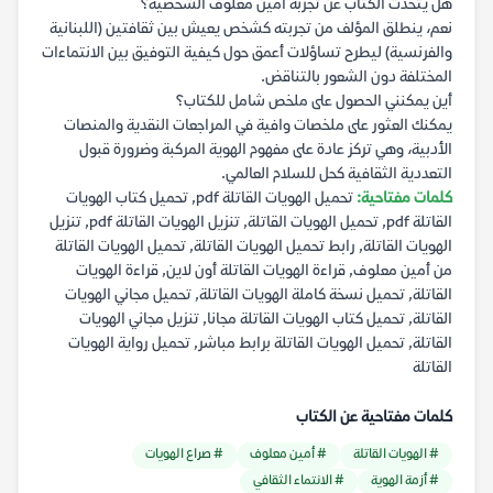
هل يتحدث الكتاب عن تجربة أمين معلوف الشخصية؟
نعم، ينطلق المؤلف من تجربته كشخص يعيش بين ثقافتين (اللبنانية
والفرنسية) ليطرح تساؤلات أعمق حول كيفية التوفيق بين الانتماءات
المختلفة دون الشعور بالتناقض.
أين يمكنني الحصول على ملخص شامل للكتاب؟
يمكنك العثور على ملخصات وافية في المراجعات النقدية والمنصات
الأدبية، وهي تركز عادة على مفهوم الهوية المركبة وضرورة قبول
التعددية الثقافية كحل للسلام العالمي.
كلمات مفتاحية:
تحميل الهويات القاتلة pdf, تحميل كتاب الهويات
القاتلة pdf, تحميل الهويات القاتلة, تنزيل الهويات القاتلة pdf, تنزيل
الهويات القاتلة, رابط تحميل الهويات القاتلة, تحميل الهويات القاتلة
من أمين معلوف, قراءة الهويات القاتلة أون لاين, قراءة الهويات
القاتلة, تحميل نسخة كاملة الهويات القاتلة, تحميل مجاني الهويات
القاتلة, تحميل كتاب الهويات القاتلة مجانا, تنزيل مجاني الهويات
القاتلة, تحميل الهويات القاتلة برابط مباشر, تحميل رواية الهويات
القاتلة
كلمات مفتاحية عن الكتاب
# الهويات القاتلة
# أمين معلوف
# صراع الهويات
# أزمة الهوية
# الانتماء الثقافي