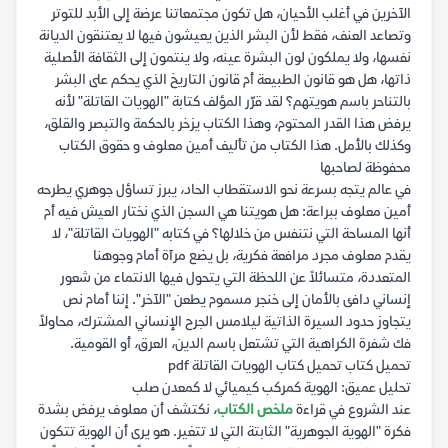
الآخرين في أغلب الأحيان، هل تكون مجتمعاتنا عرضة إلى الأبد للتوتر
وتصاعد العنف، فقط لأن البشر الذين يعيشون فيها لا يعتنقون الديانة
نفسها، ولا يملكون لون البشرة عينه، ولا ينتمون إلى الثقافة الأصلية
ذاتها، هل هو قانون الطبيعة أم قانون التاريخ الذي يحكم على البشر
بالتناحر باسم هويتهم؟ لقد قرّر المؤلف كتابة "الهويات القاتلة" لأنه
يرفض هذا القدر المحتوم، وهذا الكتاب يزخر بالحكمة والتبصر والقلق،
وكذلك بالأمل. هذا الكتاب من تأليف أمين معلوف و حقوق الكتاب
محفوظة لصاحبها
في عالم يتجه بسرعة نحو الاستقطاب الحاد، يبرز تساؤل جوهري يطرحه
أمين معلوف ببراعة: هل هويتنا هي السجن الذي نختار العيش فيه أم
أنها المساحة التي نتنفس من خلالها؟ في كتابه "الهويات القاتلة"، لا
يقدم معلوف مجرد مرافعة فكرية، بل يضع مرآة أمام وجوهنا
المتعددة، متسائلاً عن اللحظة التي يتحول فيها الانتماء من شعور
إنساني دافئ بالأمان إلى خنجر مسموم يطعن "الآخر". إننا أمام نص
يتجاوز حدود السيرة الذاتية ليلامس الجرح الإنساني المشترك، محاولاً
فك شفرة الكراهية التي تشتعل باسم الدين، العرق، أو القومية.
تحميل كتاب تحميل كتاب الهويات القاتلة pdf
تحليل عميق: الهوية كمركب كيميائي لا كمعدن صلب
عند الشروع في قراءة
ملخص الكتاب
، نكتشف أن معلوف يرفض بشدة
فكرة "الهوية الجوهرية" الثابتة التي لا تتغير. هو يرى أن الهوية تتكون