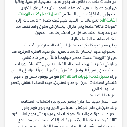
من طبقات متعددة؛ فالفرد قد يكون عربياً، مسيحياً، فرنسياً، وكاتباً
في آن واحد، ولا ينبغي لأحد هذه المكونات أن يطغى على الآخرين
ليتحول إلى أداة إقصاء. إن الرغبة في
تحميل تحميل كتاب الهويات
القاتلة pdf
تنبع غالباً من الحاجة لفهم كيف تتحول "الانتماءات" إلى
"هويات قاتلة" عندما يتم اختزال الإنسان في مكون واحد فقط، مما
يبرر ممارسة العنف ضد كل من لا يشاركنا هذا المكون.
تفكيك مفاهيم الانتماء والولاء
يحلل معلوف بذكاء كيف تستغل الحركات المتطرفة والأنظمة
الشمولية حاجة الإنسان للانتماء لتعزيز الكراهية. الفكرة المركزية هنا
هي أن "الهوية" ليست معطى بيولوجياً ثابتاً، بل هي بناء ثقافي
وتاريخي يتأثر بالظروف المحيطة. الكتاب يدعو إلى "أنسنة" الهويات،
بحيث تصبح جسوراً للتواصل بدلاً من أن تكون أسواراً للعزلة. إن السعي
وراء
تحميل كتاب الهويات القاتلة pdf
هو في جوهره سعي وراء فهم
فلسفي لمعضلات القرن الواحد والعشرين، حيث الصدام الثقافي يتصدر
المشهد العالمي.
لمن هذا الكتاب؟
هذا العمل موجه لكل قارئ يشعر بتمزق بين انتماءاته المختلفة،
وللباحثين في علم الاجتماع السياسي الذين يحاولون فهم جذور
الصراعات العرقية والدينية. هو كتاب لكل من يريد أن يفهم لماذا نكره
"الآخر" وكيف يمكننا التوقف عن ذلك. إذا كنت تبحث عن فكر نقدي
رصين يتجاوز الشعارات السطحية، فإن هذا الكتاب سيغير نظرتك