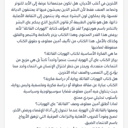
الآخرين في أغلب الأحيان، هل تكون مجتمعاتنا عرضة إلى الأبد للتوتر
وتصاعد العنف، فقط لأن البشر الذين يعيشون فيها لا يعتنقون الديانة
نفسها، ولا يملكون لون البشرة عينه، ولا ينتمون إلى الثقافة الأصلية
ذاتها، هل هو قانون الطبيعة أم قانون التاريخ الذي يحكم على البشر
بالتناحر باسم هويتهم؟ لقد قرّر المؤلف كتابة "الهويات القاتلة" لأنه
يرفض هذا القدر المحتوم، وهذا الكتاب يزخر بالحكمة والتبصر والقلق،
وكذلك بالأمل. هذا الكتاب من تأليف أمين معلوف و حقوق الكتاب
محفوظة لصاحبها
ما هي الفكرة الأساسية لكتاب الهويات القاتلة؟
يركز الكتاب على أن الهوية ليست عنصراً واحداً ثابتاً بل هي مزيج من
انتماءات متعددة، ويحذر من خطر اختزال الإنسان في انتماء واحد مما
يؤدي إلى التعصب والعنف تجاه الآخرين.
هل كتاب الهويات القاتلة رواية أم دراسة فكرية؟
الكتاب عبارة عن مقالة مطولة أو دراسة فكرية وفلسفية وليس رواية،
حيث يتناول فيه أمين معلوف قضايا سوسيولوجية وسياسية
بأسلوب تحليلي سردي ممتع.
لماذا أطلق أمين معلوف وصف "القاتلة" على الهويات؟
وصفها بالقاتلة لأن الهوية عندما تتحول إلى أداة للإقصاء ورفض الآخر،
تصبح وقوداً للحروب الأهلية والنزاعات العرقية التي تزهق الأرواح
باسم الانتماء الضيق.