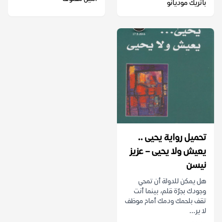
باتريك موديانو
تحميل رواية يحيى ..
يعيش ولا يحيى – عزيز
نيسن
هل يمكن للدولة أن تمحي
وجودك بجرّة قلم، بينما أنت
تقف بلحمك ودمك أمام موظف
لا ير...