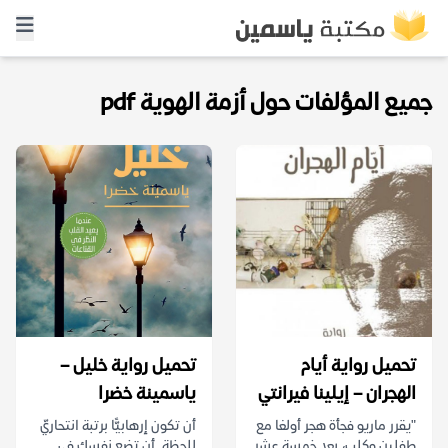
جميع المؤلفات حول أزمة الهوية pdf
تحميل رواية أيام
تحميل رواية خليل –
الهجران – إيلينا فيرانتي
ياسمينة خضرا
"يقرر ماريو فجأة هجر أولغا مع
أن تكون إرهابيًّا برتبة انتحاريّ
طفلين وكلب، بعد خمسة عشر
للحظة. أن تضع نفسك في