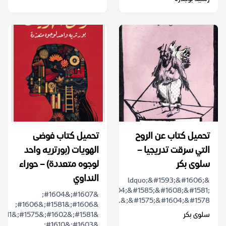
تحميل كتاب عن الروح
تحميل كتاب فوضى
التي سرقت تدريجيا –
الهويات (بورتريه واحد
سلوى بكر
لوجوه متعددة) – حوراء
النداوي
&ldquo;&#1593;&#1606;
&#1575;&#1604;&#1585;&#1608;&#1581;
&#1607;&#1604;
&#1575;&#1604;&#1578;&...
&#1606;&#1581;&#1606;
سلوى بكر
&#1603;&#1610;...