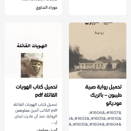
حوراء النداوي
تحميل رواية صبية
تحميل كتاب الهويات
طيبون – باتريك
القاتلة pdf
موديانو
تحميل كتاب الهويات القاتلة
pdf الكاتب أمين معلوفعن
&#1607;&#1604;
الرواية: منذ أن غادرت لبنان
&#1610;&#1605;&#1603;&#1606;
ل...
&#1604;&#1604;&#1605;&#1575;&#1590;&...
أمين معلوف