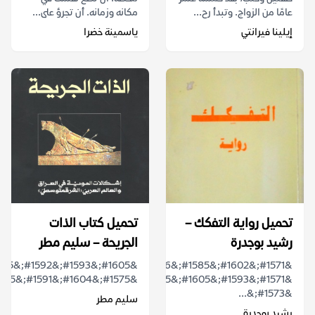
عامًا من الزواج. وتبدأ رح...
مكانه وزمانه. أن تجرؤ على...
إيلينا فيرانتي
ياسمينة خضرا
تحميل رواية التفكك –
تحميل كتاب الذات
رشيد بوجدرة
الجريحة – سليم مطر
&#1571;&#1602;&#1585;&#1576;
&#1571;&#1593;&#1605;&#1575;&#1604;&#1610;
&#1575;&#1604;&#1591;&#1585;&#1608;&#1581;&#1575;&#...
&#1573;&...
سليم مطر
رشيد بوجدرة