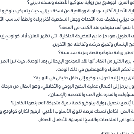
و الفرق الجوهري بين رواية بينوكيو الأصلية ونسخة ديزني؟
اية الأصلية أكثر سوداوية وواقعية من نسخة ديزني، حيث يتعرض بينوكيو ل
 ديزني بتخفيف حدة الأحداث وجعل الشخصية أكثر براءة ولطفاً لتناسب الأ
ا ينمو أنف بينوكيو عند الكذب في القصة؟
ف الطويل هو رمز مادي للفضيحة الداخلية التي تظهر للعلن؛ أراد كولودي إيص
ح الإنسان وتعيق حركته وتفاعله مع الآخرين.
عتبر رواية بينوكيو قصة رمزية سياسية؟
 يرى الكثير من النقاد أنها نقد للمجتمع الإيطالي بعد الوحدة، حيث تبرز الصر
 تحكم الفقراء والمهمشين في ذلك الوقت.
لذي يرمز إليه تحول بينوكيو إلى طفل حقيقي في النهاية؟
ول يرمز إلى اكتمال عملية النضج الروحي والأخلاقي، وهو انتقال من مرحلة ا
سؤولية والقدرة على الحب والتضحية (الإنسان).
 يُنصح بتحميل رواية بينوكيو قصة دمية متحركة pdf بنصها الكامل؟
ة النص الكامل تمنحك فرصة تذوق الأسلوب الأدبي الرفيع لكارلو كولودي وفهم
ذفها في الملخصات والنسخ الموجهة للأطفال الصغار.