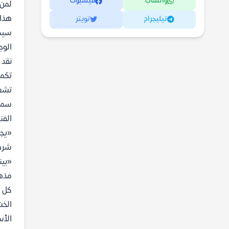
واتساب
فيسبوك
لمن 
هذا 
تيليجرام
تويتر
سيكو
الوج
نقد 
تكمن
تشعر
سمة 
الفن
«يجب
شرطة
«بين
مذهل
كل ا
الخش
الأس