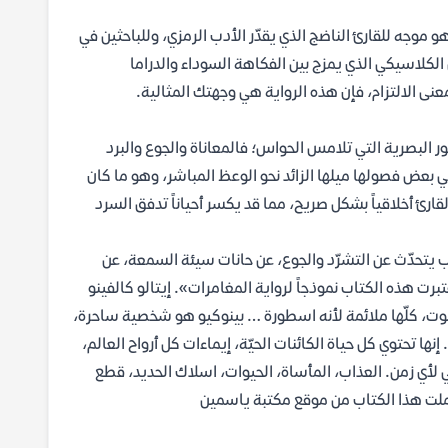
 موجه للقارئ الناضج الذي يقدّر الأدب الرمزي، وللباحثين في
لكلاسيكي الذي يمزج بين الفكاهة السوداء والدراما
نى الالتزام، فإن هذه الرواية هي وجهتك المثالية.
 البصرية التي تلامس الحواس؛ فالمعاناة والجوع والبرد
ي بعض فصولها ميلها الزائد نحو الوعظ المباشر، وهو ما كان
رئ أخلاقياً بشكل صريح، مما قد يكسر أحياناً تدفق السرد
ب يتحدّث عن التشرّد والجوع، عن حانات سيئة السمعة، عن
ت هذه الكتاب نموذجاً لرواية المغامرات». إيتالو كالفينو
الموت، كلّها ملائمة لأنه اسطورة … بينوكيو هو شخصية ساحرة،
نها تحتوي كل حياة الكائنات الحيّة، إيماءات كل أرواح العالم،
 لأي زمن. العذاب، المأساة، الحيوات، اسلاك الحديد، قطع
ك حملت هذا الكتاب من موقع مكتبة ياسمين