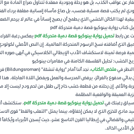
ار عن عواقب الكذب، بل هو رحلة وجودية معقدة تتناول صراع المادة مع الرو
دي لم يكتب قصة مسلية فحسب، بل صاغ مأساة إنسانية مغلفة برداء الفنتا
يقية لهذا الكائن الخشبي الذي يطمح أن يصبح إنساناً في عالم لا يرحم الضعف
ل كتاب رواية بينوكيو قصة دمية متحركة pdf
ث عن رابط
تحميل رواية بينوكيو قصة دمية متحركة pdf
يعكس رغبة القراء في
ميق الذي أضافته نسخ الرسوم المتحركة العالمية. إن النص الأصلي لكولودي
مية فرصة ثمينة لاستكشاف الأدب الإيطالي الكلاسيكي في أبهى صوره التح
ح الخشب: تحليل الفلسفة الكامنة في مغامرات بينوكيو
النظر في
ملخص الكتاب
، نجد أ
 بدائي مدفوع بالغرائز، يرفض المدرسة والعمل ويفضل اللذة العاجلة. هذا ا
ربة والألم. إن رحلته من قطعة خشب خام إلى طفل من لحم ودم ليست إلا مجازا
زية العميقة والواقعية المظلمة
سياق رغبتك في
تحميل رواية بينوكيو قصة دمية متحركة pdf
، ستكتشف أن ا
د مادي للخزي الذي لا يمكن إخفاؤه، بينما يمثل "الثعلب والقط" قوى الاستغ
ليمي والقضائي في إيطاليا القرن التاسع عشر، حيث يُسجن الأبرياء ويُكاف
ل الأدبي الخالد.