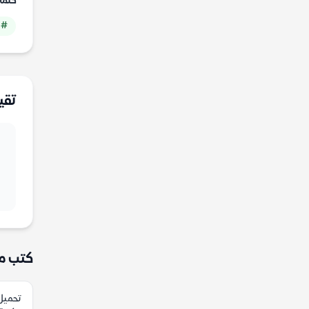
كلما
# 
تقي
كتب م
تحميل 