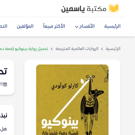
الرئيسية
الأقسام
الأكثر مبيعاً
المؤلفين
التص
الرئيسية
الروايات العالمية المترجمة
تحميل رواية بينوكيو (قصة دمي
تح
05
نبذ
هل ت