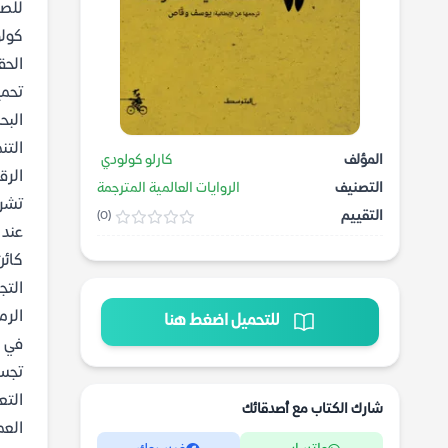
للصغ
كولو
الحق
تحمي
البح
التن
المؤلف
كارلو كولودي
الرق
التصنيف
الروايات العالمية المترجمة
تشري
التقييم
(0)
عند 
كائن
التج
الرم
للتحميل اضغط هنا
في 
تجسي
التع
شارك الكتاب مع أصدقائك
العم