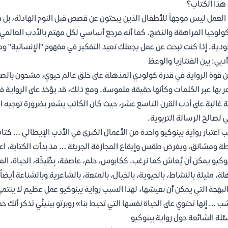
هذا الكتاب؟
العمل ليس موجهاً للأطفال الذين يبحثون عن قصص قبل النوم الهادئة، بل هو
لوجيا المراهقة والنضج. كما أنه مرجع أساسي لكل مهتم بالأدب العالمي ا
ودية. إذا كنت تبحث عن عمل يجعلك تعيد التفكير في مفهوم "الإنسانية" ومع
أدبي: بين الفنتازيا والوعظ
 قوة الرواية في قدرة كولودي المذهلة على خلق عالم حيوي، مشحون بالصور
 بها عبر الكلمات وكأنها حقيقة ملموسة. ومع ذلك، قد يؤخذ على الرواية ف
غالبة على أدب القرن التاسع عشر، حيث كان الكاتب يشعر بضرورة توجيه القا
ي لصالح الرسالة التربوية.
 اعتبار رواية بينوكيو واحدة من الأعمال الكبرى في الأدب الإيطالي … كتا
 ومشانق، ويفرض طقس وإيقاع المجازفة الجريئة … مذ بدأت الكتابة، اعتبر
وكيو يمكن أن يُعاش كما نرغب. ككابوس، حلم، عاصفة، بِطِّيخَة، الحياة، 
ة، مليئة بالنشاط، بالحيوية، بالخيال، بالمتعة، بالشاعرية وبالشناعة أيضاً. إ
لبهجة التي يمكن أن نعيشها، لهذا السبب رواية بينوكيو عمل عظيم لا ينتمي
ب … إنها تحتوي على الحياة نفسها التي تحيط بنا» روبرتو بينينْي تذكر أن
ئلة الشائعة حول رواية بينوكيو