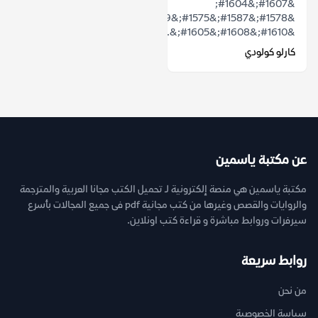
&#1607;&#1604;
&#1578;&#1587;&#1575;&#1569;&#1604;&#1578;
&#1610;&#1608;&#1605;&...
كارلو كولودي
عن مكتبة ياسمين
مكتبة ياسمين هي منصة إلكترونية لـ تحميل الكتب مجانا العربية والمترجمة
والروايات والقصص وغيرها من كتب مجانية pdf فى جميع المجالات بأسرع
سيرفرات وروابط مباشرة و قراءة كتب اونلاين.
روابط سريعة
من نحن
سياسة الخصوصية