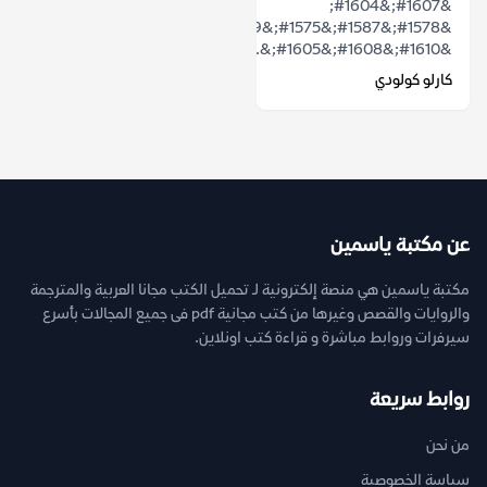
&#1607;&#1604;
&#1578;&#1587;&#1575;&#1569;&#1604;&#1578;
&#1610;&#1608;&#1605;&...
كارلو كولودي
عن مكتبة ياسمين
مكتبة ياسمين هي منصة إلكترونية لـ تحميل الكتب مجانا العربية والمترجمة
والروايات والقصص وغيرها من كتب مجانية pdf فى جميع المجالات بأسرع
سيرفرات وروابط مباشرة و قراءة كتب اونلاين.
روابط سريعة
من نحن
سياسة الخصوصية