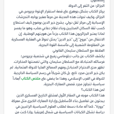
إسطنبول.
الجزائر: من الثغر إلى الدولة
يركز الكتاب بشكل جوهري على قصة استقرار الإخوة بربروس في
الجزائر، وكيف تحولت هذه المدينة من مرفأ صغير يواجه التحرشات
الإسبانية إلى مركز ثقل دولي. يشرح خير الدين بوضوح كيف استطاع
كسب ثقة السكان المحليين وبناء نظام دفاعي صلب، وهو ما يفسر
لماذا يعتبر الجزائريون هذا الكتاب جزءاً من هويتهم الوطنية. إن
الانتقال من "عروج" إلى "خير الدين" يمثل تحولاً في العقلية العسكرية
من المقاومة الشعبية إلى مأسسة القوة البحرية.
العلاقة مع السلطان سليمان القانوني
يكشف الكتاب عن جانب دبلوماسي رفيع في شخصية بربروس؛
فرسائله المتبادلة مع السلطان سليمان، والتي تضمنتها المذكرات،
تظهر مدى الاحترام المتبادل وفهم المصالح العليا للدولة العثمانية. لم
يكن خير الدين مجرد تابع، بل كان شريكاً في رسم السياسة الخارجية
للدولة في الغرب الإسلامي، وهذا ما يضفي على
ملخص الكتاب
أبعاداً
سياسية تتجاوز مجرد قصص المعارك البحرية.
لمن هذا الكتاب؟
هذا الكتاب موجه في المقام الأول لعشاق التاريخ العسكري الذين
يبحثون عن تفاصيل بناء الأساطيل وإدارة المعارك الكبرى مثل معركة
"بروزة". كما أنه مادة دسمة لطلاب العلوم السياسية الراغبين في
دراسة تشكل الكيانات السياسية في شمال إفريقيا. وإذا كنت من