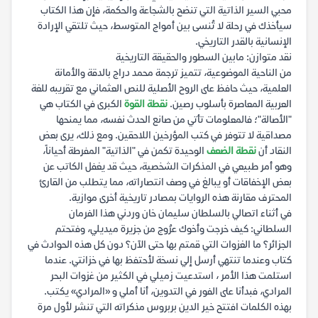
محبي السير الذاتية التي تنضح بالشجاعة والحكمة، فإن هذا الكتاب
سيأخذك في رحلة لا تُنسى بين أمواج المتوسط، حيث تلتقي الإرادة
الإنسانية بالقدر التاريخي.
نقد متوازن: مابين السطور والحقيقة التاريخية
من الناحية الموضوعية، تتميز ترجمة محمد دراج بالدقة والأمانة
العلمية، حيث حافظ على الروح الأصلية للنص العثماني مع تقريبه للغة
العربية المعاصرة بأسلوب رصين.
نقطة القوة
الكبرى في الكتاب هي
"الأصالة"؛ فالمعلومات تأتي من صانع الحدث نفسه، مما يمنحها
مصداقية لا تتوفر في كتب المؤرخين اللاحقين. ومع ذلك، يرى بعض
النقاد أن
نقطة الضعف
الوحيدة تكمن في "الذاتية" المفرطة أحياناً،
وهو أمر طبيعي في المذكرات الشخصية، حيث قد يغفل الكاتب عن
بعض الإخفاقات أو يبالغ في وصف انتصاراته، مما يتطلب من القارئ
المحترف مقارنة هذه الروايات بمصادر تاريخية أخرى موازية.
​في أثناء اتصالي بالسلطان سليمان خان وردني هذا الفرمان
السلطاني: كيف خرجت وأخوك عرُوج من جزيرة ميديلي، وفتحتم
الجزائر؟ ما الغزوات التي قمتم بها حتى الآن؟ دون كل هذه الحوادث في
كتاب وعندما تنتهي أرسل إلي نسخة لأحتفظ بها في خزانتي. عندما
استلمت هذا الأمر ، استدعيت زميلي في الكثير من غزوات البحر
المرادي، فبدأنا على الفور في التدوين، أنا أملي و «المرادي» يكتب.
بهذه الكلمات افتتح خير الدين بربروس مذكراته التي تنشر لأول مرة