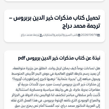
تحميل كتاب مذكرات خير الدين بربروس –
ترجمة محمد دراج
2026/06/16
كتب السير والتراجم والمذكرات
ترجمة محمد دراج
نبذة عن كتاب مذكرات خير الدين بربروس pdf
هل تساءلت يوماً كيف يمكن لرجل واحد، انطلق من جزيرة متواضعة،
أن يعيد رسم خارطة القوى العالمية في حوض البحر الأبيض المتوسط
ويحول مياهه إلى "بحيرة عثمانية" ترهبها كبرى إمبراطوريات أوروبا؟
إن مذكرات خير الدين بربروس ليست مجرد سرد لأحداث حربية أو
مغامرات بحرية عابرة، بل هي وثيقة سياسية وعسكرية استثنائية
كُتبت بأمر سلطاني مباشر لتكشف لنا كواليس بناء الدولة في الجزائر
والصراع الوجودي الذي خاضه الإخوة بربروس. في هذا العمل الذي نقله
إلى العربية الدكتور محمد دراج، نجد أنفسنا أمام نص يمزج بين عبق