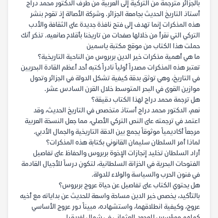
بالجزائر مترجمة من التركية إلى العربية من طرف الدكتور محمد دراج
أستاذ التاريخ الحديث بجامعة الجزائر. وشركة الأصالة إذ تقوم بنشر
هذه المذكرات إنما تهدف إلى فتح نافذة جديدة على الثقافة والأدب
التركي التي نقرأ من خلالها صفحات من تاريخنا بأقلام صانعيه. تذكر أنك
حملت هذا الكتاب من موقع مكتبة ياسمين
ما هي أهمية مذكرات خير الدين بربروس من الناحية التاريخية؟
تعتبر هذه المذكرات مصدراً أولياً نادراً كتبه أحد أعظم القادة البحريين
في التاريخ، وهي توثق بدقة كيفية تشكل الدولة في الجزائر وتحول
موازين القوى في البحر المتوسط خلال القرن السادس عشر.
هل ترجمة محمد دراج لهذا الكتاب دقيقة؟
نعم، الدكتور محمد دراج أستاذ متخصص في التاريخ الحديث، وقد
اعتمد في ترجمته على النص التركي الأصلي، مما جعل النسخة العربية
مرجعاً أكاديمياً موثوقاً يجمع بين الدقة التاريخية والجمال الأدبي.
لماذا أمر السلطان سليمان القانوني بكتابة هذه المذكرات؟
أراد السلطان تخليد إنجازات الإخوة بربروس والحفاظ على تفاصيل
الفتوحات البحرية في الخزانة السلطانية، لتكون درساً للأجيال القادمة
في فنون الحرب والسياسة والولاء للدولة.
هل يحتوي الكتاب على تفاصيل عن حياة عروج بربروس؟
بالتأكيد، يخصص خير الدين مساحة واسعة للحديث عن بداياته مع أخيه
عروج، وكيفية انطلاقهما، واستشهاده، مبيناً دور عروج الأساسي
كملهم ومؤسس للوجود العثماني في شمال إفريقيا.