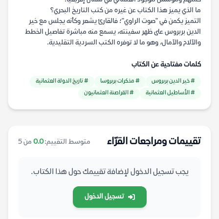
ما الذي يميز هذا الكتاب عن غيره من كتب التاريخ البحري؟
التميز يكمن في "صوت الراوي"؛ فالقارئ يشعر وكأنه يجلس مع خير
الدين بربروس على ظهر سفينته، يسمع منه مباشرة تفاصيل الخطط
والآلام والآمال، وهو ما لا توفره الكتب السردية التقليدية.
كلمات مفتاحية عن الكتاب
# خير الدين بربروس
# مذكرات بربروسا
# تاريخ الدولة العثمانية
# الأساطيل العثمانية
# القراصنة العثمانيون
تقييمات ومراجعات القرّاء
متوسط التقييم:
0.0
من 5
يجب تسجيل الدخول لإضافة تقييمك حول هذا الكتاب.
تسجيل الدخول