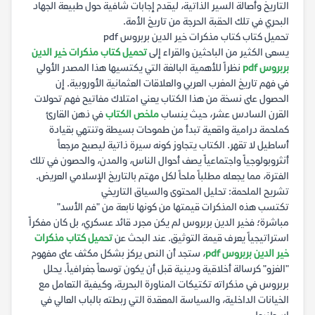
التاريخ وأصالة السير الذاتية، ليقدم إجابات شافية حول طبيعة الجهاد
البحري في تلك الحقبة الحرجة من تاريخ الأمة.
تحميل كتاب كتاب مذكرات خير الدين بربروس pdf
يسعى الكثير من الباحثين والقراء إلى
تحميل كتاب مذكرات خير الدين
بربروس pdf
نظراً للأهمية البالغة التي يكتسيها هذا المصدر الأولي
في فهم تاريخ المغرب العربي والعلاقات العثمانية الأوروبية. إن
الحصول على نسخة من هذا الكتاب يعني امتلاك مفاتيح فهم تحولات
القرن السادس عشر، حيث ينساب
ملخص الكتاب
في ذهن القارئ
كملحمة درامية واقعية تبدأ من طموحات بسيطة وتنتهي بقيادة
أساطيل لا تقهر. الكتاب يتجاوز كونه سيرة ذاتية ليصبح مرجعاً
أنثروبولوجياً واجتماعياً يصف أحوال الناس، والمدن، والحصون في تلك
الفترة، مما يجعله مطلباً ملحاً لكل مهتم بالتاريخ الإسلامي العريض.
تشريح الملحمة: تحليل المحتوى والسياق التاريخي
تكتسب هذه المذكرات قيمتها من كونها نابعة من "فم الأسد"
مباشرة؛ فخير الدين بربروس لم يكن مجرد قائد عسكري، بل كان مفكراً
استراتيجياً يعرف قيمة التوثيق. عند البحث عن
تحميل كتاب مذكرات
خير الدين بربروس pdf
، ستجد أن النص يركز بشكل مكثف على مفهوم
"الغزو" كرسالة أخلاقية ودينية قبل أن يكون توسعاً جغرافياً. يحلل
بربروس في مذكراته تكتيكات المناورة البحرية، وكيفية التعامل مع
الخيانات الداخلية، والسياسة المعقدة التي ربطته بالباب العالي في