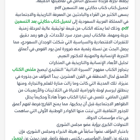
يجعله تجربة فريدة تستحق التأمل في تفاصيلها الدقيقة.
تحميل كتاب كتاب حكايتي بعد التسعين pdf
يسعى الكثير من القراء والباحثين عن المعرفة التاريخية والاجتماعية
في المملكة العربية السعودية إلى
تحميل كتاب حكايتي بعد التسعين
pdf
، وذلك لما يمثله الكتاب من قيمة توثيقية عالية لمرحلة زمنية
حرجة ومهمة. فالكتاب ليس مجرد سرد للأحداث، بل هو رصد دقيق
للتغيرات الاقتصادية والسياسية التي شكلت الوجدان السعودي، مما
يجعل البحث عن نسخة رقمية منه ضرورة لمن يود الغوص في أعماق
التجربة الإنسانية والمهنية للدكتور النعيم.
تحليل الأبعاد الإنسانية والتاريخية في المذكرات
يتجاوز الكتاب مفهوم "السيرة الذاتية" التقليدي ليصبح
ملخص الكتاب
الأصدق لحال المنطقة في القرن العشرين. يبدأ المؤلف من جذوره في
عنيزة، تلك المدينة التي كانت وما زالت منارة للعلم والتجارة، ومنها
ينطلق ليرسم لوحة بانورامية للحياة في الثلاثينات والأربعينات من
القرن الماضي. نلمس في ثنايا الكتاب صوتاً هادئاً وحكيماً يحلل
الظواهر الاجتماعية قبل أن يحكيها، مما يمنح القارئ فرصة لفهم أعمق
للجذور الثقافية التي نبتت منها الكوادر الوطنية الأولى التي ساهمت
في بناء مؤسسات الدولة.
التحولات الكبرى برؤية عضو مجلس الشورى
باعتبار المؤلف عضواً سابقاً في هيئة الخبراء ومجلس الشورى، فإن
حديثه عن العمل المؤسسي يكتسي صبغة خاصة. فمن يبحث عن
تحميل