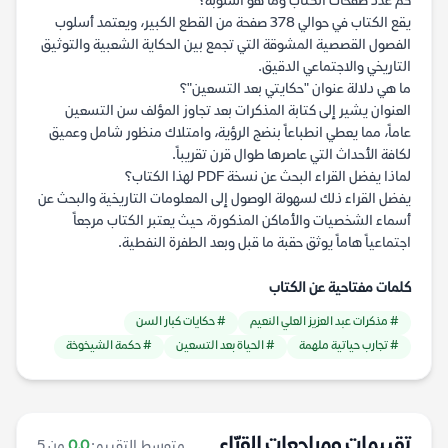
كم عدد صفحات الكتاب وما هو أسلوبه؟
يقع الكتاب في حوالي 378 صفحة من القطع الكبير، ويعتمد أسلوب
الفصول القصصية المشوقة التي تجمع بين الحكاية الشعبية والتوثيق
التاريخي والاجتماعي الدقيق.
ما هي دلالة عنوان "حكايتي بعد التسعين"؟
العنوان يشير إلى كتابة المذكرات بعد تجاوز المؤلف سن التسعين
عاماً، مما يعطي انطباعاً بنضج الرؤية، وامتلاك منظور شامل وعميق
لكافة الأحداث التي عاصرها طوال قرن تقريباً.
لماذا يفضل القراء البحث عن نسخة PDF لهذا الكتاب؟
يفضل القراء ذلك لسهولة الوصول إلى المعلومات التاريخية والبحث عن
أسماء الشخصيات والأماكن المذكورة، حيث يعتبر الكتاب مرجعاً
اجتماعياً هاماً يوثق حقبة ما قبل وبعد الطفرة النفطية.
كلمات مفتاحية عن الكتاب
# مذكرات عبد العزيز العلي النعيم
# حكايات كبار السن
# تجارب حياتية ملهمة
# الحياة بعد التسعين
# حكمة الشيخوخة
تقييمات ومراجعات القرّاء
متوسط التقييم:
0.0
من 5