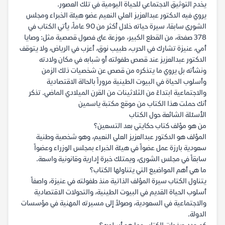
يخدم التوثيق الاجتماعي للحياة اليومية في تلك العصور.
يروي فيه الدكتور عبدالعزيز العلي النعيم عضو هيئة الخبراء ومجلس
الشورى سابقا، سيرة حياته خلال أكثر من ٩٠ عاماً، يأتي الكتاب في
378 صفحة، من القطع الكبير، موزعة على فصول قصصية مثل: وصايا
أمي، عنيزة تشارك في الحرب، طبيب نوق، أعزب في الرياض، ولا يتوقف
الدكتور عبدالعزيز عند قصص طفولته أو شبابه في مكان ولادته
ونشأته بل يروي ما يتذكره من قصص عن شخصيات ذلك الزمن
وأسلوب الحياة في البيوت الطينية مروراً بالحالة الاقتصادية
والاجتماعية ابتداءً من الثلاثينات من القرن الميلادي الماضي. تذكر
أنك حملت هذا الكتاب من موقع مكتبة ياسمين
الأسئلة الشائعة حول الكتاب
من هو مؤلف كتاب حكايتي بعد التسعين؟
المؤلف هو الدكتور عبدالعزيز العلي النعيم، وهو شخصية وطنية
سعودية بارزة عمل عضواً في هيئة الخبراء بمجلس الوزراء وعضواً
سابقاً في مجلس الشورى، ويمتلك خبرة إدارية وقانونية واسعة.
ما هي أهم المواضيع التي يتناولها الكتاب؟
يتناول الكتاب سيرة المؤلف الذاتية منذ طفولته في عنيزة، واصفاً
أسلوب الحياة القديم في البيوت الطينية، والتحولات الاقتصادية
والاجتماعية في السعودية، وصولاً إلى مسيرته المهنية في مؤسسات
الدولة.