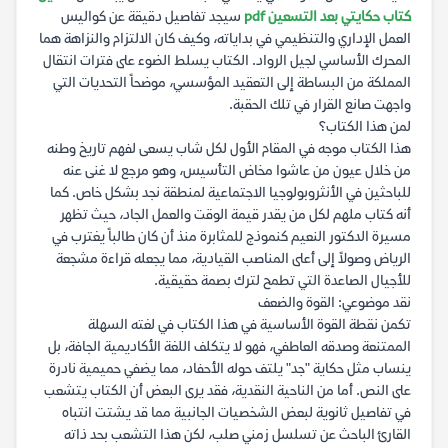
كتاب حكايتي بعد التسعين pdf
سيجد تفاصيل دقيقة عن كواليس
العمل الإداري والتنظيمي في بداياته، وكيف كان الالتزام والنزاهة هما
المحرك الأساسي لجيل الرواد. الكتاب يسلط الضوء على فترات انتقال
المملكة من البساطة إلى التعقيد المؤسسي، موضحاً التحديات التي
واجهت صانع القرار في تلك الحقبة.
لمن هذا الكتاب؟
هذا الكتاب موجه في المقام الأول لكل شاب يسعى لفهم تاريخ وطنه
من خلال عيون من عاشوا مخاض التأسيس، وهو مرجع لا غنى عنه
للباحثين في الأنثروبولوجيا الاجتماعية لمنطقة نجد بشكل خاص. كما
أنه كتاب ملهم لكل من يقدر قيمة الوقت والعمل الجاد، حيث تظهر
مسيرة الدكتور النعيم كنموذج للمثابرة منذ أن كان طالباً يغترب في
الرياض وصولاً إلى أعلى المناصب القيادية، مما يجعله قراءة مشجعة
للأجيال الصاعدة التي تطمح لترك بصمة حقيقية.
نقد موضوعي: القوة والضعف
تكمن نقطة القوة الأساسية في هذا الكتاب في لغته السهلة
الممتنعة وصدقه العاطفي، فهو لا يتكلف اللغة الأكاديمية الجافة، بل
ينساب مثل حكاية "جد" يلتف حوله الأحفاد، مما يضفي حميمية نادرة
على النص. أما من الناحية النقدية، فقد يرى البعض أن الكتاب يتشعب
في تفاصيل ثانوية لبعض الشخصيات الجانبية مما قد يشتت انتباه
القارئ الباحث عن تسلسل زمني صلب، لكن هذا التشعب بحد ذاته