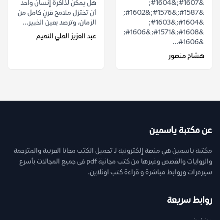
&#1607;&#1604;
هل يمكن لذاكرة إنسان واحد
&#1587;&#1576;&#1602;
أن تختزل ملامح قرنٍ كامل من
&#1604;&#1603;
الزمان، وترصد بعين الخبير...
&#1608;&#1571;&#1606;
عبد العزيز العلي النعيم
&#1606...
هشام منصور
عن مكتبة ياسمين
مكتبة ياسمين هي منصة إلكترونية لـ تحميل الكتب مجانا العربية والمترجمة
والروايات والقصص وغيرها من كتب مجانية pdf فى جميع المجالات بأسرع
سيرفرات وروابط مباشرة و قراءة كتب اونلاين.
روابط سريعة