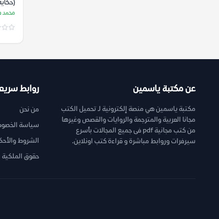
(حكاية
– محم
محمد ط
عن مكتبة ياسمين
روابط سريع
مكتبة ياسمين هي منصة إلكترونية لـ تحميل الكتب
من نحن
مجانا العربية والمترجمة والروايات والقصص وغيرها
سياسة الخصوص
من كتب مجانية pdf فى جميع المجالات بأسرع
الشروط والأحك
سيرفرات وروابط مباشرة و قراءة كتب اونلاين.
حقوق الملكية ا