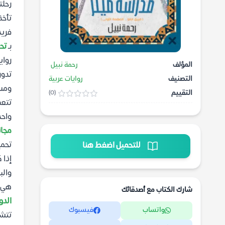
رحلت
تأخذ
فريد
بـ
تحم
رواي
المؤلف
رحمة نبيل
تدور
التصنيف
روايات عربية
ومست
التقييم
(0)
تتعم
واحد
مجان
تحميل ر
للتحميل اضغط هنا
إذا 
والب
هي م
شارك الكتاب مع أصدقائك
الدو
واتساب
فيسبوك
تتشا