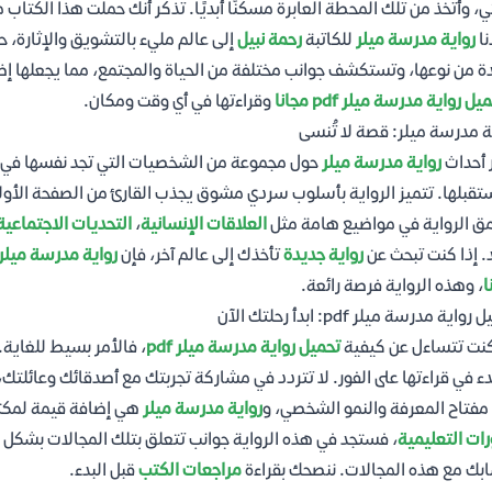
ي، وأتخذ من تلك المحطة العابرة مسكنًا أبديًا. تذكر أنك حملت هذا الكتا
نا
رواية مدرسة ميلر
للكاتبة
رحمة نبيل
إلى عالم مليء بالتشويق والإثارة، ح
ة من نوعها، وتستكشف جوانب مختلفة من الحياة والمجتمع، مما يجعلها إ
يل رواية مدرسة ميلر pdf مجانا
وقراءتها في أي وقت ومكان.
ة مدرسة ميلر: قصة لا تُنسى
 أحداث
رواية مدرسة ميلر
حول مجموعة من الشخصيات التي تجد نفسها في مو
قبلها. تتميز الرواية بأسلوب سردي مشوق يجذب القارئ من الصفحة الأ
ق الرواية في مواضيع هامة مثل
العلاقات الإنسانية
،
التحديات الاجتماعية
. إذا كنت تبحث عن
رواية جديدة
تأخذك إلى عالم آخر، فإن
رواية مدرسة ميلر
ا
، وهذه الرواية فرصة رائعة.
واية مدرسة ميلر pdf: ابدأ رحلتك الآن
كنت تتساءل عن كيفية
تحميل رواية مدرسة ميلر pdf
، فالأمر بسيط للغاية.
دء في قراءتها على الفور. لا تتردد في مشاركة تجربتك مع أصدقائك وعائلتك، 
فتاح المعرفة والنمو الشخصي، و
رواية مدرسة ميلر
هي إضافة قيمة لمكتب
رات التعليمية
، فستجد في هذه الرواية جوانب تتعلق بتلك المجالات بشكل غ
بك مع هذه المجالات. ننصحك بقراءة
مراجعات الكتب
قبل البدء.