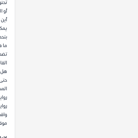
تحتو
أو ا
أين 
بتحم
ما ه
تضم 
القا
هل ه
حتى 
المس
رواي
رواي
موقع