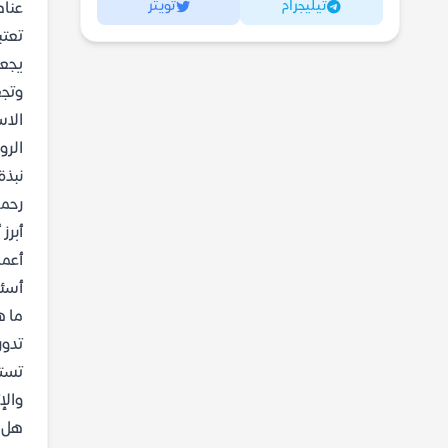
تيليجرام
تويتر
عناص
تعتب
يجعل
وتجع
الاس
الرو
نبذة
رحمة
أبرز
أعما
أسئل
ما ه
تدور
تستك
والإث
هل ر