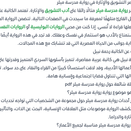
ر التشويق والإثارة في رواية مدرسة ميلر
ر
رواية مدرسة ميلر
مثالًا رائعًا على
أدب التشويق
والإثارة. تعتمد الكاتبة
 القارئ متلهفًا لمعرفة ما سيحدث في الصفحات التالية. تتضمن الرواية ال
لها قراءة لا تُنسى. إذا كنت من محبي
الروايات البوليسية
أو
الروايات النفس
تمتاع بالأدب هو استثمار في نفسك وعقلك. قد تجد في هذه الرواية أيضً
اية جوانب من الحياة العصرية التي قد تتشابك مع هذه المجالات.
 عن الكاتبة رحمة نبيل
 نبيل هي كاتبة عربية معاصرة، تتميز بأسلوبها السردي المتميز وقدرتها 
 أعمالها الأدبية، وقد لاقت استحسانًا كبيرًا من القراء والنقاد على حد سواء
لها التي تتناول قضايا اجتماعية وإنسانية هامة.
ة شائعة حول رواية مدرسة ميلر pdf
و موضوع رواية رواية مدرسة ميلر؟
 أحداث رواية مدرسة ميلر حول مجموعة من الشخصيات التي تواجه تحديات و
شف الرواية موضوعات مثل العلاقات الإنسانية، البحث عن الذات، والتأثير
ارة والدراما.
واية مدرسة ميلر مناسبة لجميع الأعمار؟