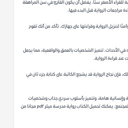
 للقراء الأصغر سنًا. يفضل أن يكون القارئ في سن المراهقة
ءة مراجعات الرواية قبل البدء فيها.
فر رابطًا مباشرًا وآمنًا لتنزيل الرواية وقراءتها على جهازك. تأكد من أنك تقوم
ي الأحداث. تتميز الشخصيات بالعمق والواقعية، مما يجعل
ند قراءة الرواية.
، فإن نجاح الرواية قد يشجع الكاتبة على كتابة جزء ثان في
ية وإنسانية هامة، وتتميز بأسلوب سردي جذاب وشخصيات
واقعية. الرواية مناسبة لمحبي التشويق والإثارة والقصص التي تتناول قضايا المجتمع. يمكنك تحميل الكتاب رواية مدرسة ميلر pdf مجانا من