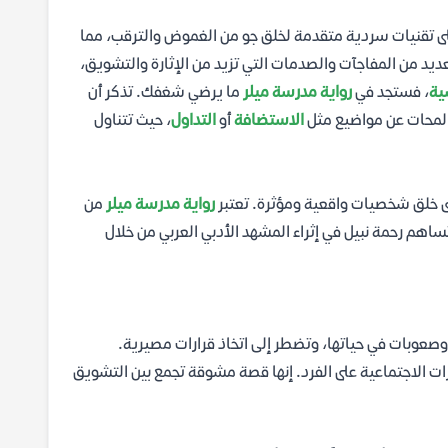
 على تقنيات سردية متقدمة لخلق جو من الغموض والترقب، مما
عديد من المفاجآت والصدمات التي تزيد من الإثارة والتشويق،
ية
، فستجد في
رواية مدرسة ميلر
ما يرضي شغفك. تذكر أن
ا لمحات عن مواضيع مثل
الاستضافة
أو
التداول
، حيث تتناول
على خلق شخصيات واقعية ومؤثرة. تعتبر
رواية مدرسة ميلر
من
. تساهم رحمة نبيل في إثراء المشهد الأدبي العربي من خلال
صعوبات في حياتها، وتضطر إلى اتخاذ قرارات مصيرية.
ات الاجتماعية على الفرد. إنها قصة مشوقة تجمع بين التشويق