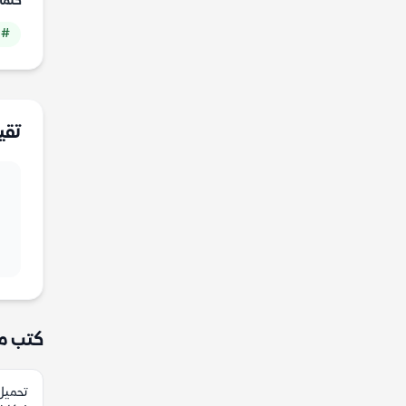
كلما
# 
تقي
كتب م
تحميل 