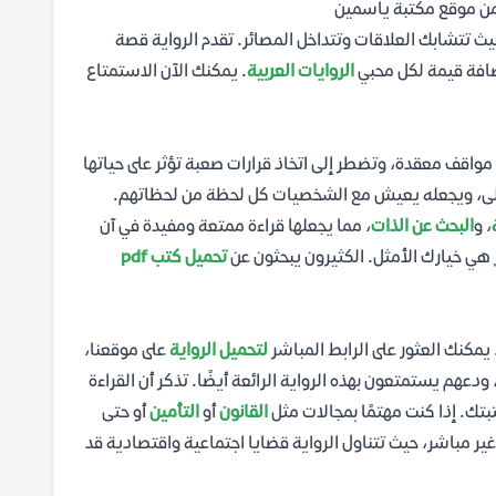
ب من موقع مكتبة ياسمين
يث تتشابك العلاقات وتتداخل المصائر. تقدم الرواية قصة
ضافة قيمة لكل محبي
الروايات العربية
. يمكنك الآن الاستمتاع
اقف معقدة، وتضطر إلى اتخاذ قرارات صعبة تؤثر على حياتها
ولى، ويجعله يعيش مع الشخصيات كل لحظة من لحظاتهم.
، و
البحث عن الذات
، مما يجعلها قراءة ممتعة ومفيدة في آن
هي خيارك الأمثل. الكثيرون يبحثون عن
تحميل كتب pdf
 يمكنك العثور على الرابط المباشر
لتحميل الرواية
على موقعنا،
ودعهم يستمتعون بهذه الرواية الرائعة أيضًا. تذكر أن القراءة
تك. إذا كنت مهتمًا بمجالات مثل
القانون
أو
التأمين
أو حتى
ير مباشر، حيث تتناول الرواية قضايا اجتماعية واقتصادية قد