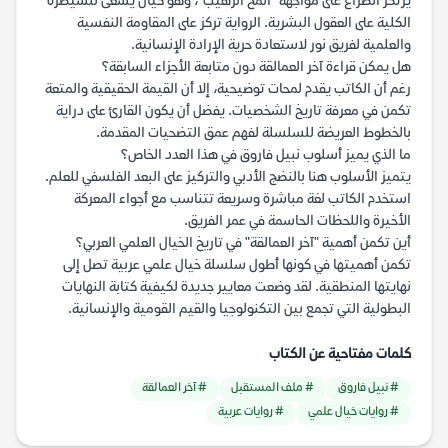
يرتكز الصراع على مواجهة "المخ الرهيب"، وهو كيان يسعى للسيطرة
الكلية على العقول البشرية. الرواية تركز على المقاومة النفسية
والعلمية لفريق نور لاستعادة حرية الإرادة الإنسانية.
هل يمكن قراءة آخر العمالقة دون متابعة الأجزاء السابقة؟
رغم أن الكاتب يقدم لمحات توضيحية، إلا أن القيمة الحقيقية والمتعة
تكمن في معرفة تاريخ الشخصيات. يفضل أن يكون القارئ على دراية
بالخطوط العريضة للسلسلة لفهم عمق التضحيات المقدمة.
ما الذي يميز أسلوب نبيل فاروق في هذا العدد الخاص؟
يتميز الأسلوب هنا بالنضج الأدبي والتركيز على البعد الفلسفي للعلم.
استخدم الكاتب لغة مباشرة وسريعة تتناسب مع أجواء المعركة
الأخيرة واللحظات الحاسمة في عمر الفريق.
أين تكمن أهمية "آخر العمالقة" في تاريخ الخيال العلمي العربي؟
تكمن أهميتها في كونها أطول سلسلة خيال علمي عربية تصل إلى
نهايتها المنطقية. لقد وضعت معايير جديدة لكيفية كتابة النهايات
البطولية التي تجمع بين التكنولوجيا والقيم القومية والإنسانية.
كلمات مفتاحية عن الكتاب
# نبيل فاروق
# ملف المستقبل
# آخر العمالقة
# روايات خيال علمي
# روايات عربية