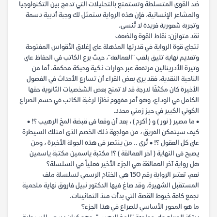
ضد القوى المتسلطة وتستمتع بالتحليلات التي تدمج بين التكنولوجيا
والمشاعر الإنسانية، فإن هذه الرواية ستمثل لك وجبة أدبية دسمة
وتجربة شعورية فريدة لا تُنسى.
نقد متوازن: نقاط القوة والضعف
تتجلى قوة الرواية في قدرتها المذهلة على إغلاق الأقواس المفتوحة
وتقديم نهاية تليق بلقب "العمالقة"، حيث برع الكاتب في الحفاظ على
وتيرة الأدرينالين مرتفعة عبر حوارات ذكية وحبكة محكمة. أما من
الناحية النقدية، فقد يرى بعض القراء أن تسارع الأحداث في الفصول
الأخيرة كان مكثفًا لدرجة قد لا تمنح بعض الشخصيات الثانوية حقها
الكامل في الوداع، وهو أمر مفهوم نظرًا لرغبة الكاتب في حسم الصراع
الكوني الكبير في حيز زمني محدد.
• ما مصير ( نور ) و ( أكرم ) ، بعد أن وقعا فى قبضة المخ الرهيب ؟! •
كيف سيتمكن الفريق ، من مواجهة ذلك الخصم الذى امتلك السيطرة
على كل العقول ؟! • تُرى .. من ينتصر فى هذه الجولة الأخيرة ، ومن
يصبح فى النهاية ( آخر العمالقة ) ؟! مكتبة ياسمين مكتبة ياسمين
هل رواية آخر العمالقة هي الجزء الأخير فعلياً في السلسلة؟
نعم، تعتبر الرواية رقم 150 هي الختام الرسمي لسلسلة ملف
المستقبل الشهيرة. وقد صاغ فيها الدكتور نبيل فاروق نهاية ملحمية
تجمع كافة خيوط القصة التي بدأت منذ الثمانينات.
ما هو المحور الأساسي للصراع في هذا الجزء؟