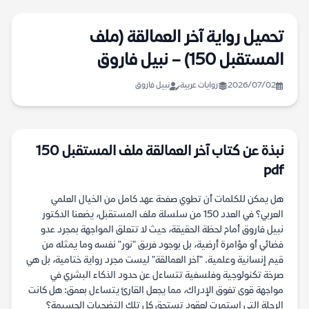
تحميل رواية آخر العمالقة (ملف
المستقبل 150) – نبيل فاروق
2026/07/02
روايات عربية
نبيل فاروق
نبذة عن كتاب آخر العمالقة ملف المستقبل 150
pdf
هل يمكن للكلمات أن تطوي صفحة عهد كامل من الخيال العلمي
العربي؟ في العدد 150 من سلسلة ملف المستقبل، يضعنا الدكتور
نبيل فاروق أمام لحظة الحقيقة، حيث لا تتعلق المواجهة بمجرد عدو
فضائي أو مؤامرة أرضية، بل بوجود فريق "نور" نفسه وما يمثله من
قيم إنسانية وعلمية. "آخر العمالقة" ليست مجرد رواية ختامية، بل هي
صرخة تكنولوجية وفلسفية تتساءل عن حدود الذكاء البشري في
مواجهة قوى تفوق الإدراك، مما يجعل القارئ يتساءل بعمق: هل كانت
الرحلة التي استمرت لعقود تستحق كل تلك التضحيات الجسيمة؟