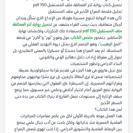
تحميل كتاب رواية آخر العمالقة ملف المستقبل 150 pdf
تحليل ملحمة الصراع الأخير في ملف المستقبل
تأتي هذه الرواية لتتوج مسيرة طويلة من الإبداع الذي شكّل وجدان
أجيال متعاقبة، حيث يبحث القراء بشغف عن
تحميل رواية آخر العمالقة
ملف المستقبل 150 pdf
لاستعادة تلك الذكريات واكتشاف نهاية
الأساطير. يتمحور
ملخص الكتاب
حول وقوع "نور" و"أكرم" في قبضة
"المخ الرهيب"، وهو الخصم الذي يمثل ذروة التهديد العقلي في
السلسلة. لم يعد الصراع هنا جسديًا أو عسكريًا بالمعنى التقليدي، بل
تحول إلى معركة إرادات داخل دهاليز الوعي واللاوعي.
البناء الدرامي وتطور الشخصيات
نجح نبيل فاروق في هذا الجزء في تقديم قراءة سيكولوجية عميقة
لشخصياته؛ فنحن لا نرى أبطالاً خارقين، بل نرى بشرًا يواجهون مخاوفهم
وقراراتهم المصيرية. إن السيطرة على العقول التي يمارسها الخصم في
الرواية تضع الفريق أمام اختبار أخلاقي وعلمي غير مسبوق، مما يرفع
سقف الإثارة إلى مستويات تجعل القارئ لا يترك الكتاب من يده حتى
السطر الأخير.
لمن هذا الكتاب؟
هذا العمل موجه بالدرجة الأولى لكل من عاصر مغامرات المخابرات
العلمية المصرية منذ بداياتها، ولكل باحث عن أدب خيال علمي يجمع
بين الرصانة العلمية والتشويق الدرامي. إذا كنت تهوى قصص الصراع