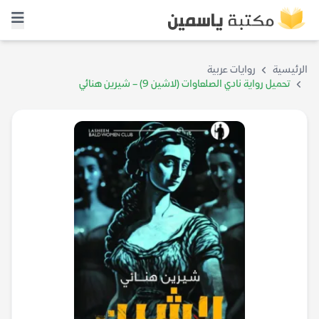
الرئيسية
روايات عربية
تحميل رواية نادي الصلعاوات (لاشين 9) – شيرين هنائي