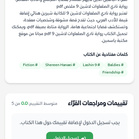
رواية نادي الصلعاوات لاشين 9 ملخص pdf
تعتبر رواية نادي الصلعاوات لاشين 9 للكاتبة شيرين هنائي إضافة
قيمة للأدب العربي، حيث تقدم قصة مشوقة وشخصيات معقدة،
وتستكشف قضايا اجتماعية هامة. الرواية متاحة بصيغة pdf، ويمكنك
تحميل الكتاب رواية نادي الصلعاوات لاشين 9 pdf مجانا من موقع
مكتبة ياسمين.
كلمات مفتاحية عن الكتاب
# Fiction
# Shereen Hanaei
# Lashin 9
# Baldies
# Friendship
تقييمات ومراجعات القرّاء
متوسط التقييم:
0.0
من 5
يجب تسجيل الدخول لإضافة تقييمك حول هذا الكتاب.
تسجيل الدخول