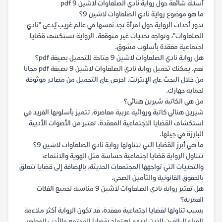
أسئلة شائعة حول رواية نادي الصلعاوات لاشين 9 pdf
ما هو موضوع رواية نادي الصلعاوات لاشين 9؟
تدور أحداث الرواية حول امرأة تجد نفسها في عالم غريب يُدعى "نادي
الصلعاوات"، وتواجه تحديات غير متوقعة. الرواية تستكشف قضايا
اجتماعية معقدة بأسلوب مشوق.
هل رواية نادي الصلعاوات لاشين 9 متاحة للتحميل بصيغة pdf؟
نعم، يمكنك تحميل رواية نادي الصلعاوات لاشين 9 بصيغة pdf مجانا
من خلال البحث على الإنترنت. احرص على التحميل من مصادر موثوقة
لحماية جهازك.
من هي الكاتبة شيرين هنائي؟
شيرين هنائي كاتبة وروائية عربية معاصرة، تتميز بأسلوبها الفريد في
استكشاف القضايا الاجتماعية المعقدة. تعتبر من الأصوات الأدبية
البارزة في جيلها.
ما هي أبرز القضايا التي تتناولها رواية نادي الصلعاوات لاشين 9؟
تتناول الرواية قضايا اجتماعية حساسة مثل الهوية والانتماء،
والتحديات التي تواجهها المجتمعات الحديثة، بالإضافة إلى قضايا تتعلق
بالحقوق القانونية والتأمين الصحي.
هل تعتبر رواية نادي الصلعاوات لاشين 9 مناسبة لجميع الفئات
العمرية؟
بسبب تناولها لقضايا اجتماعية معقدة، قد تكون الرواية أكثر ملاءمة
للقراء البالغين الذين لديهم اهتمام بقضايا المجتمع والأدب المعاصر.