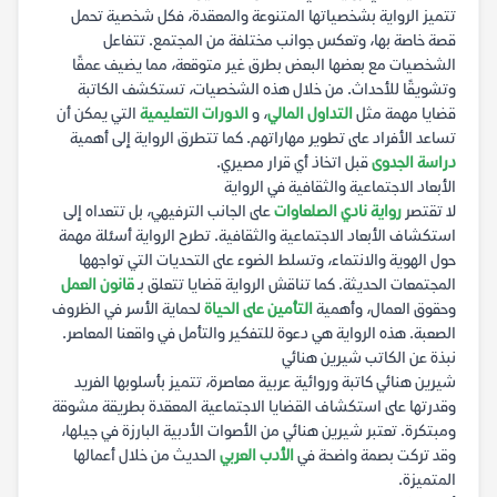
تتميز الرواية بشخصياتها المتنوعة والمعقدة، فكل شخصية تحمل
قصة خاصة بها، وتعكس جوانب مختلفة من المجتمع. تتفاعل
الشخصيات مع بعضها البعض بطرق غير متوقعة، مما يضيف عمقًا
وتشويقًا للأحداث. من خلال هذه الشخصيات، تستكشف الكاتبة
قضايا مهمة مثل
التداول المالي
، و
الدورات التعليمية
التي يمكن أن
تساعد الأفراد على تطوير مهاراتهم. كما تتطرق الرواية إلى أهمية
دراسة الجدوى
قبل اتخاذ أي قرار مصيري.
الأبعاد الاجتماعية والثقافية في الرواية
لا تقتصر
رواية نادي الصلعاوات
على الجانب الترفيهي، بل تتعداه إلى
استكشاف الأبعاد الاجتماعية والثقافية. تطرح الرواية أسئلة مهمة
حول الهوية والانتماء، وتسلط الضوء على التحديات التي تواجهها
المجتمعات الحديثة. كما تناقش الرواية قضايا تتعلق بـ
قانون العمل
وحقوق العمال، وأهمية
التأمين على الحياة
لحماية الأسر في الظروف
الصعبة. هذه الرواية هي دعوة للتفكير والتأمل في واقعنا المعاصر.
نبذة عن الكاتب شيرين هنائي
شيرين هنائي كاتبة وروائية عربية معاصرة، تتميز بأسلوبها الفريد
وقدرتها على استكشاف القضايا الاجتماعية المعقدة بطريقة مشوقة
ومبتكرة. تعتبر شيرين هنائي من الأصوات الأدبية البارزة في جيلها،
وقد تركت بصمة واضحة في
الأدب العربي
الحديث من خلال أعمالها
المتميزة.