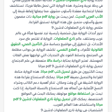
تأخذنا رواية
نادي الصلعاوات لاشين 9
للكاتبة المبدعة شيرين هنائي
في رحلة غريبة ومثيرة. هذه الرواية التي تحمل طابعًا فريدًا، تستكشف
قضايا اجتماعية معقدة بأسلوب مشوق، مما يجعلها إضافة قيمة إلى
الأدب العربي الحديث
. لمن يبحث عن
رواية pdf مجانية
ذات مضمون
عميق وأسلوب متميز، فإن هذه الرواية تستحق القراءة.
ملخص رواية نادي الصلعاوات لاشين 9
تدور أحداث الرواية حول شخصية رئيسية تجد نفسها فجأة في عالم
غريب ومختلف، عالم
نادي الصلعاوات
. الرواية لا تقتصر على سرد
الأحداث، بل تتطرق إلى مواضيع حساسة مثل
التأمين الصحي
،
الحقوق
القانونية
للأفراد، و
العلاج النفسي
. تكشف الرواية عن جوانب مظلمة
في المجتمع، وتسلط الضوء على التحديات التي تواجهها بعض الفئات
المهمشة. تعتبر الرواية بمثابة
دراسة حالة
متعمقة في علم الاجتماع.
تحميل رواية نادي الصلعاوات لاشين 9 pdf مجانا
يبحث الكثيرون عن طرق
تحميل كتب pdf مجانا
. هذه الرواية متاحة
للقراءة والتحميل بصيغة
pdf مجانا
. يمكنك الاستمتاع بقراءة هذه
الرواية الشيقة في أي وقت ومكان. تذكر أهمية دعم الكاتب وشراء
النسخ الأصلية من أعماله بعد الاستمتاع بالنسخة المجانية. إذا كنت
تبحث عن
استضافة مواقع
موثوقة، يمكنك البحث في المواقع
المتخصصة. يمكنك الآن
تحميل رواية نادي الصلعاوات لاشين 9 pdf
مجانا
واستكشاف هذا العالم الغريب.
الشخصيات في رواية نادي الصلعاوات لاشين 9