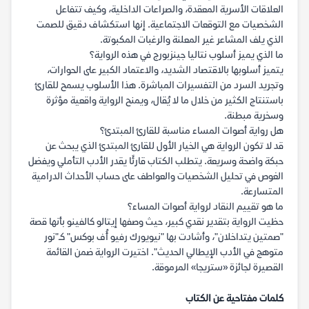
العلاقات الأسرية المعقدة، والصراعات الداخلية، وكيف تتفاعل
الشخصيات مع التوقعات الاجتماعية. إنها استكشاف دقيق للصمت
الذي يلف المشاعر غير المعلنة والرغبات المكبوتة.
ما الذي يميز أسلوب نتاليا جينزبورج في هذه الرواية؟
يتميز أسلوبها بالاقتصاد الشديد، والاعتماد الكبير على الحوارات،
وتجريد السرد من التفسيرات المباشرة. هذا الأسلوب يسمح للقارئ
باستنتاج الكثير من خلال ما لا يُقال، ويمنح الرواية واقعية مؤثرة
وسخرية مبطنة.
هل رواية أصوات المساء مناسبة للقارئ المبتدئ؟
قد لا تكون الرواية هي الخيار الأول للقارئ المبتدئ الذي يبحث عن
حبكة واضحة وسريعة. يتطلب الكتاب قارئًا يقدر الأدب التأملي ويفضل
الغوص في تحليل الشخصيات والعواطف على حساب الأحداث الدرامية
المتسارعة.
ما هو تقييم النقاد لرواية أصوات المساء؟
حظيت الرواية بتقدير نقدي كبير، حيث وصفها إيتالو كالفينو بأنها قصة
"صمتين يتداخلان"، وأشادت بها "نيويورك رفيو أُف بوكس" كـ"نور
متوهج في الأدب الإيطالي الحديث". اختيرت الرواية ضمن القائمة
القصيرة لجائزة «ستريجا» المرموقة.
كلمات مفتاحية عن الكتاب