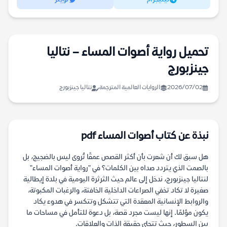
تحميل رواية أصوات المساء – نتاليا
جينزبورج
2026/07/02
الروايات العالمية المترجمة
نتاليا جينزبورج
نبذة عن كتاب أصوات المساء pdf
هل سبق لك أن شعرت بأن أكثر القصص عمقًا تُروى ليس بالضجيج، بل
بالصمت الذي يتردد صداه بين الكلمات؟ في "رواية أصوات المساء"
لنتاليا جينزبورج، ندخل إلى عالم حيث الثرثرة اليومية في بلدة إيطالية
صغيرة لا تكاد تخفي الصراعات الداخلية الخافتة، والرغبات المكبوتة،
والروابط الإنسانية المعقدة التي تتشكل وتتكسر في هدوء يكاد
يكون مؤلمًا. إنها ليست مجرد قصة، بل دعوة للتأمل في مساحات ما
بين السطور، حيث تتجلى حقيقة الذات والعلاقات.