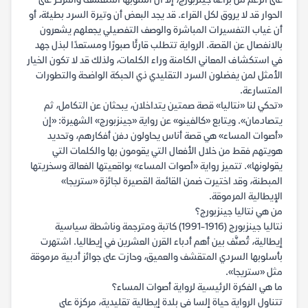
على الرغم من براعة جينزبورج، إلا أن أسلوبها المتقشف والمركز على
الحوار قد لا يروق لكل القراء. قد يجد البعض أن وتيرة السرد بطيئة، أو
أن غياب التفسيرات المباشرة والوصف التفصيلي يجعلهم يشعرون
بالانفصال عن القصة. الرواية تتطلب قارئًا صبورًا ومستعدًا لبذل جهد
في استكشاف المعاني الكامنة وراء الكلمات، ولذلك قد لا تكون الخيار
الأمثل لمن يفضلون السرد التقليدي ذي الحبكة الواضحة والتطورات
المتسارعة.
«تحكي لنا «نتاليا» قصة صمتين يتداخلان، يبحثان عن التكامل، ثم
يتصادمان». ويتابع «كالفينو» عن رواية «جينزبورج» الشهيرة: «إن
«أصوات المساء» هي قصة أناس يحاولون دفن أفكارهم، وتحديد
هويتهم فقط من خلال الأفعال التي يقومون بها والكلمات التي
يقولونها». تتميز رواية «أصوات المساء» بواقعيتها الفعالة وسخريتها
المبطنة، وقد اختيرت ضمن القائمة القصيرة لجائزة «ستريجا»
الإيطالية المرموقة.
من هي نتاليا جينزبورج؟
نتاليا جينزبورج (1916-1991) كاتبة ومترجمة وناشطة سياسية
إيطالية، تُصنَّف بين أهم أدباء القرن العشرين في إيطاليا. اشتهرت
بأسلوبها السردي المتقشف والعميق، وحازت على جوائز أدبية مرموقة
مثل «ستريجا».
ما هي الفكرة الرئيسية لرواية أصوات المساء؟
تتناول الرواية حياة إلسا في بلدة إيطالية تقليدية، مركزة على