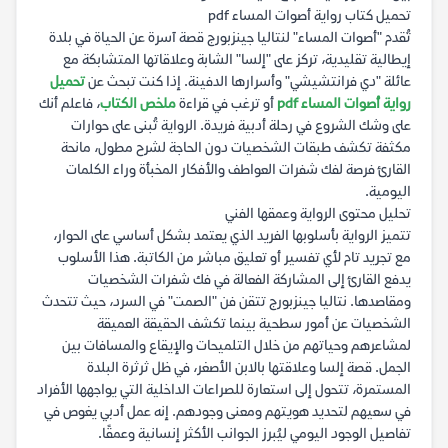
تحميل كتاب رواية أصوات المساء pdf
تُقدم "أصوات المساء" لنتاليا جينزبورج قصة آسرة عن الحياة في بلدة
إيطالية تقليدية، تركز على "إلسا" الشابة وعلاقاتها المتشابكة مع
عائلة "دي فرانتشيشي" وأسرارها الدفينة. إذا كنت تبحث عن
تحميل
رواية أصوات المساء pdf
أو ترغب في قراءة
ملخص الكتاب
، فاعلم أنك
على وشك الشروع في رحلة أدبية فريدة. الرواية تُبنى على حوارات
مكثفة تكشف طبقات الشخصيات دون الحاجة لشرح مطول، مانحة
القارئ فرصة لفك شفرات العواطف والأفكار المخبأة وراء الكلمات
اليومية.
تحليل محتوى الرواية وعمقها الفني
تتميز الرواية بأسلوبها الفريد الذي يعتمد بشكل أساسي على الحوار،
مع تجريد تام لأي تفسير أو تعليق مباشر من الكاتبة. هذا الأسلوب
يدفع القارئ إلى المشاركة الفعالة في فك شفرات الشخصيات
ومقاصدها. نتاليا جينزبورج تتقن فن "الصمت" في السرد، حيث تتحدث
الشخصيات عن أمور سطحية بينما تكشف الحقيقة العميقة
لمشاعرهم وحياتهم من خلال التلميحات والإيقاع والمسافات بين
الجمل. قصة إلسا وعلاقتها بالابن الأصغر، في ظل ثرثرة البلدة
المستمرة، تتحول إلى استعارة للصراعات الداخلية التي يواجهها الأفراد
في سعيهم لتحديد هويتهم ومعنى وجودهم. إنه عمل أدبي يغوص في
تفاصيل الوجود اليومي ليُبرز الجوانب الأكثر إنسانية وعمقًا.