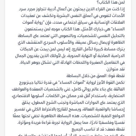
لمن هذا الكتاب؟
إذا كنت من القراء الذين يبحثون عن أعمال أدبية تتجاوز مجرد سرد
الأحداث لتغوص في أعماق النفس البشرية وتكشف عن تعقيدات
العلاقات الإنسانية في سياق اجتماعي محدد، فإن "رواية أصوات
المساء" هي خيارك الأمثل. هذا الكتاب موجه لمن يستمتعون
بالتحليل النفسي للشخصيات، وبالنصوص التي تعتمد على البساطة
الظاهرة لإيصال رسائل عميقة، والأسلوب السردي المتقشف الذي
يترك مساحة كبيرة لتأمل القارئ. إنه ليس لمن يبحث عن الحبكات
الدرامية الصاخبة أو النهاية المدوية، بل لأولئك الذين يقدرون الجمال
في التفاصيل الصغيرة واللحظات الهادئة التي تشكل جوهر الحياة.
نقد متوازن
نقطة قوة: العمق من خلال البساطة
تكمن القوة الأبرز لرواية "أصوات المساء" في قدرة نتاليا جينزبورج
الفائقة على بناء عالم روائي كامل، غني بالشخصيات المعقدة والعواطف
المتضاربة، باستخدام أقل قدر ممكن من الكلمات. أسلوبها الاقتصادي،
الذي يعتمد على الحوارات المباشرة وتجنب الشرح المطول، يخلق
إحساسًا بالواقعية الفعالة، ويسمح للقارئ بالانخراط الكلي في تفسير
الدوافع الخفية للشخصيات. هذه البساطة الظاهرية تخفي تحتها عمقًا
نفسيًا وفلسفيًا نادرًا، مما يجعل الرواية تجربة قراءة فريدة ومؤثرة.
نقطة ضعف: قد لا تناسب الجميع