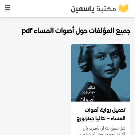
جميع المؤلفات حول أصوات المساء pdf
تحميل رواية أصوات
المساء – نتاليا جينزبورج
هل سبق لك أن شعرت بأن
أكثر القصص عمقًا تُروى ليس