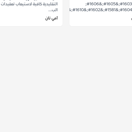
&#1578;&#1603;&#1605;&#1606;
التقليدية كافية لاستيعاب تعقيدات 
الب...
آمي تان