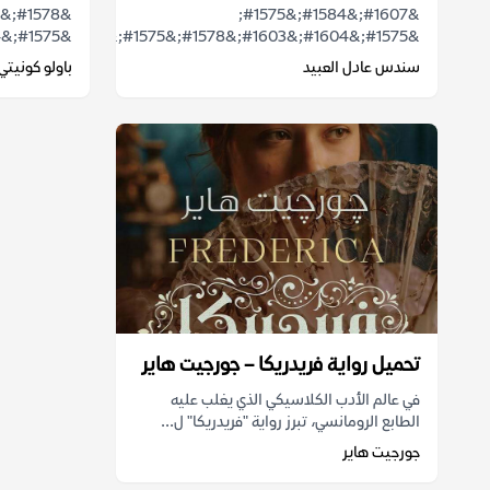
&#1607;&#1584;&#1575;
&#1575;&#1604;&#1581;&#1602;&#1610;&...
&#1575;&#1604;&#1603;&#1578;&#1575;&...
سندس عادل العبيد
باولو كونيتي
تحميل رواية فريدريكا – جورجيت هاير
في عالم الأدب الكلاسيكي الذي يغلب عليه
الطابع الرومانسي، تبرز رواية "فريدريكا" ل...
جورجيت هاير