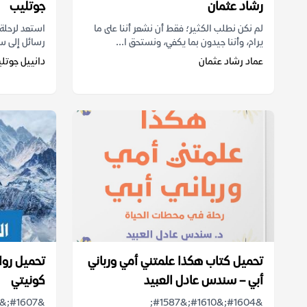
رشاد عثمان
جوتليب
لم نكن نطلب الكثير؛ فقط أن نشعر أننا على ما
استعد لرحلة 
يرام، وأننا جيدون بما يكفي، ونستحق ا...
رسائل إلى سا
عماد رشاد عثمان
دانييل جوتل
تحميل كتاب هكذا علمتني أمي ورباني
تحميل رواي
أبي – سندس عادل العبيد
كونيتي
&#1604;&#1610;&#1587;