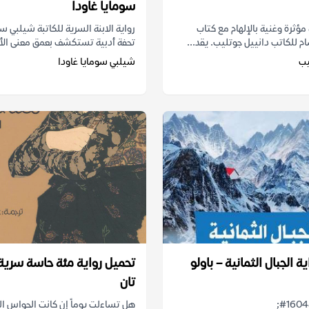
سومايا غاودا
مؤثرة وغنية بالإلهام مع كتاب
رواية الابنة السرية للكاتبة شيلبي سو
م للكاتب دانييل جوتليب. يقد...
تحفة أدبية تستكشف بعمق معنى الأم
يب
شيلبي سومايا غاودا
ة الجبال الثمانية – باولو
تحميل رواية مئة حاسة سرية
تان
&#1607;&#1604;
هل تساءلت يوماً إن كانت الحواس 