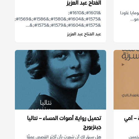
الفتاح عبد العزيز
مايا غاودا
&#1601;&#1610;
و...
&#1575;&#1604;&#1580;&#1586;&#1569;
&#1575;&#1604;&#1579;&#1575;&...
عبد الفتاح عبد العزيز
 – آمي
تحميل رواية أصوات المساء – نتاليا
جينزبورج
الخمس
هل سبق لك أن شعرت بأن أكثر القصص عمقًا