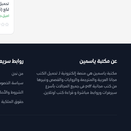
تحميل
لكع (ث
صندوق
اميل ح
حبيبي
عن مكتبة ياسمين
روابط سريع
مكتبة ياسمين هي منصة إلكترونية لـ تحميل الكتب
من نحن
مجانا العربية والمترجمة والروايات والقصص وغيرها
سياسة الخصوص
من كتب مجانية pdf فى جميع المجالات بأسرع
الشروط والأحك
سيرفرات وروابط مباشرة و قراءة كتب اونلاين.
حقوق الملكية ا