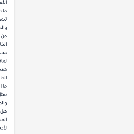
الأس
ما ه
تتمح
والح
من ه
الكا
مسرح
لماذ
هذه 
الجن
ما ا
تمثل
والح
هل ت
المس
لأدب