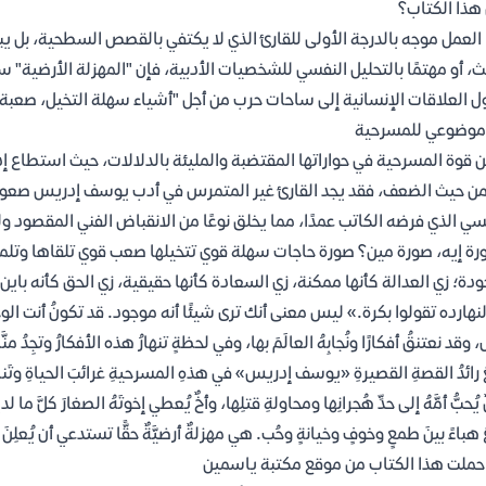
هذا الكتاب؟
العمل موجه بالدرجة الأولى للقارئ الذي لا يكتفي بالقصص السطحية، بل 
ث، أو مهتمًا بالتحليل النفسي للشخصيات الأدبية، فإن "المهزلة الأرضية"
ل العلاقات الإنسانية إلى ساحات حرب من أجل "أشياء سهلة التخيل، صعبة
موضوعي للمسرحية
 قوة المسرحية في حواراتها المقتضبة والمليئة بالدلالات، حيث استطاع إد
من حيث الضعف، فقد يجد القارئ غير المتمرس في أدب يوسف إدريس صعوبة
سي الذي فرضه الكاتب عمدًا، مما يخلق نوعًا من الانقباض الفني المقصود ول
ة إيه، صورة مين؟ صورة حاجات سهلة قوي تتخيلها صعب قوي تلقاها وتلمس
دة؛ زي العدالة كأنها ممكنة، زي السعادة كأنها حقيقية، زي الحق كأنه باين. 
لنهارده تقولوا بكرة.» ليس معنى أنك ترى شيئًا أنه موجود. قد تكونُ أنت الوح
 وقد نعتنقُ أفكارًا ونُجابِهُ العالَمَ بها، وفي لحظةٍ تنهارُ هذه الأفكارُ وتجِدُ م
 رائدُ القصةِ القصيرةِ «يوسف إدريس» في هذهِ المسرحيةِ غرائبَ الحياةِ وتَناقُضات
 يُحبُّ أمَّهُ إلى حدِّ هُجرانِها ومحاولةِ قتلِها، وأخٌ يُعطي إخوتَهُ الصغارَ كلَّ ما
هباءً بينَ طمعٍ وخوفٍ وخيانةٍ وحُب. هي مهزلةٌ أرضيَّةٌ حقًّا تستدعي أن يُعلِنَ
حملت هذا الكتاب من موقع مكتبة ياسمين