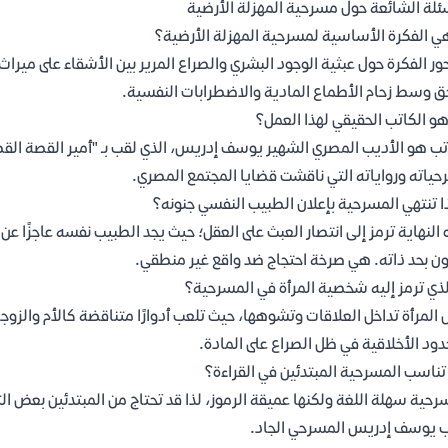
ئلة الشائعة حول مسرحية المهزلة الأرضية
ي الفكرة الأساسية لمسرحية المهزلة الأرضية؟
ور الفكرة حول عبثية الوجود البشري والصراع المرير بين الأشقاء على مي
ق وسط زحام الأطماع المادية والاضطرابات النفسية.
و الكاتب الحقيقي لهذا العمل؟
تب هو الأديب المصري الشهير يوسف إدريس، الذي لقب بـ "أمير القصة القصي
ياته ورواياته التي ناقشت قضايا المجتمع المصري.
ا تنتهي المسرحية بإعلان الطبيب النفسي جنونه؟
النهاية ترمز إلى انتصار العبث على العقل؛ حيث يجد الطبيب نفسه عاجزًا
ون بحد ذاته. هي صرخة احتجاج ضد واقع غير منطقي.
لذي ترمز إليه شخصية المرأة في المسرحية؟
 المرأة تداخل العلاقات وتشوهها، حيث تلعب أدوارًا متناقضة كالأم والزوج
دود الأخلاقية في ظل الصراع على المادة.
ناسب المسرحية المبتدئين في القراءة؟
رحية سهلة اللغة ولكنها عميقة الرموز، لذا قد تحتاج من المبتدئين بعض ال
 يوسف إدريس المسرحي الجاد.