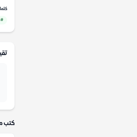
كلما
# 
تقي
كتب م