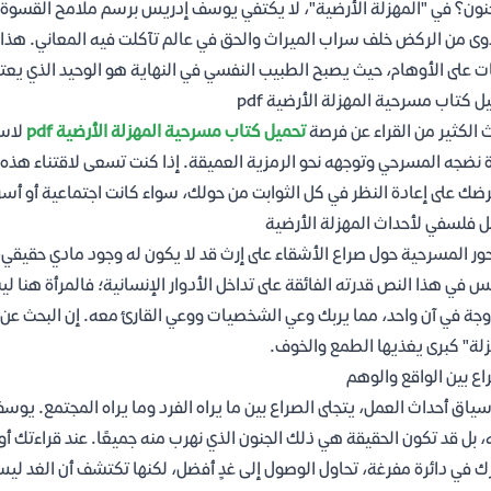
نون؟ في "المهزلة الأرضية"، لا يكتفي يوسف إدريس برسم ملامح القسوة ال
وى من الركض خلف سراب الميراث والحق في عالم تآكلت فيه المعاني. ه
ت على الأوهام، حيث يصبح الطبيب النفسي في النهاية هو الوحيد الذي يع
ل كتاب مسرحية المهزلة الأرضية pdf
 الكثير من القراء عن فرصة
تحميل كتاب مسرحية المهزلة الأرضية pdf
لاست
 نضجه المسرحي وتوجهه نحو الرمزية العميقة. إذا كنت تسعى لاقتناء هذه
ضك على إعادة النظر في كل الثوابت من حولك، سواء كانت اجتماعية أو أسر
ل فلسفي لأحداث المهزلة الأرضية
ور المسرحية حول صراع الأشقاء على إرث قد لا يكون له وجود مادي حقيقي، م
س في هذا النص قدرته الفائقة على تداخل الأدوار الإنسانية؛ فالمرأة هنا
وجة في آن واحد، مما يربك وعي الشخصيات ووعي القارئ معه. إن البحث عن
لة" كبرى يغذيها الطمع والخوف.
اع بين الواقع والوهم
ياق أحداث العمل، يتجلى الصراع بين ما يراه الفرد وما يراه المجتمع. يوس
، بل قد تكون الحقيقة هي ذلك الجنون الذي نهرب منه جميعًا. عند قراءتك أو
ك في دائرة مفرغة، تحاول الوصول إلى غدٍ أفضل، لكنها تكتشف أن الغد لي