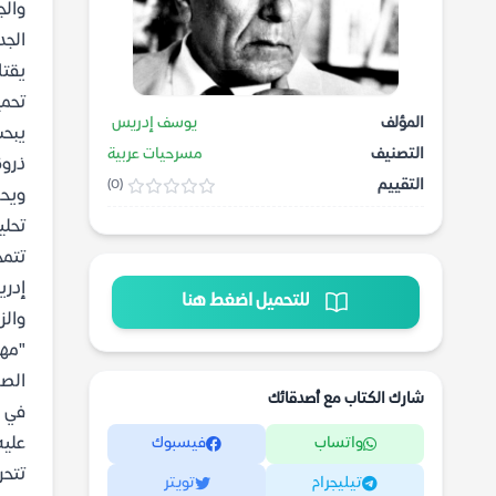
والج
الجد
يقتا
تحمي
المؤلف
يوسف إدريس
يبحث
التصنيف
مسرحيات عربية
ذروة
التقييم
(0)
ويحر
تحلي
تتمح
إدري
للتحميل اضغط هنا
والز
"مهز
الصر
شارك الكتاب مع أصدقائك
في س
واتساب
فيسبوك
عليه
تتحر
تيليجرام
تويتر