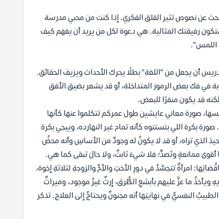
يبحث عن نصوص تثير القلق الفكري. إذا كنت من محبي مدرسة
 ستكون رفيقتك المثالية. هي دعوة لكل من يريد أن يفهم كيف
 اللمس".
ريس أن يجعل من "اللغة" بطلًا يحرك الأحداث ويزيف الحقائق.
 في فك بعض الرموز المتداخلة، أو قد يشعر بضيق الأفق
كنه قد يكون منفرًا للبعض.
ها، صورة معاني عايشين طول عمركم تتكلموا عنها كأنها
صورة بكرة اللي بتستنوه كأنه تمام غير النهارده، وييجي بكرة
يدَ الذي تراه، أو قد لا يكونُ له وجودٌ من الأساسِ وأنه محضُ
نَّا أقوى ممانعةٍ وتَصدٍّ؛ فلا شيءَ ثابتٌ، ولا حالَ تبقى كما هي.
ِها: امرأةٌ تتجسَّدُ في دورِ الأختِ والأمِّ والزوجةِ لثلاثةِ إخوة،
 لديهِ ويأخذُ ما عزَّ عليهم بأبشعِ الطُّرق، إرثٌ غيرُ موجود، وميراثٌ
 الطبيبُ النفسيُّ في نهايتِها أنه مجنونٌ ويحتاجُ إلى العلاج. تذكر