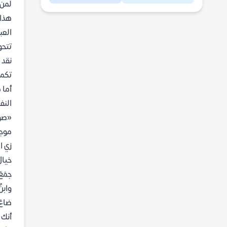
لمن 
هذا 
العب
تتحو
نقد 
تكمن
أما 
النف
«صور
موجو
زي ا
خيال،
جمَعَ
وابنٌ
ضاعَ 
أنك 