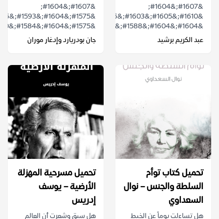
&#1607;&#1604;
&#1607;&#1604;
&#1610;&#1605;&#1603;&#1606;
&#1575;&#1604;&#1584;&#1610;...
&#1604;&#1604;&#1588;&#1575;&#1593;&...
عبد الكريم برشيد
جان بودريارد وإدغار موران
تحميل كتاب توأم
تحميل مسرحية المهزلة
السلطة والجنس – نوال
الأرضية – يوسف
السعداوي
إدريس
هل تساءلت يوماً عن الخيط
هل سبق وشعرت أن العالم