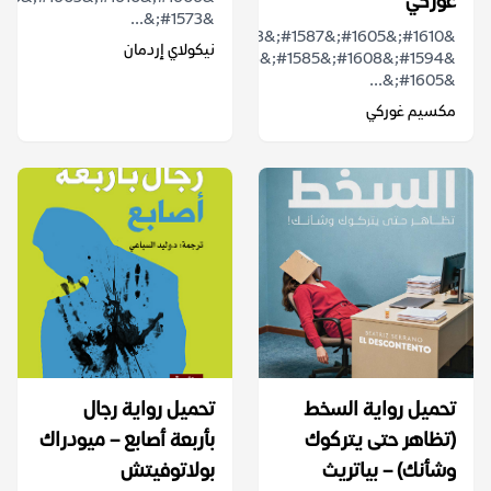
غوركي
&#1573;&...
&#1610;&#1605;&#1587;&#1603;&#1603;
نيكولاي إردمان
&#1594;&#1608;&#1585;&#1603;&#1610;
&#1605;&...
مكسيم غوركي
تحميل رواية السخط
تحميل رواية رجال
(تظاهر حتى يتركوك
بأربعة أصابع – ميودراك
وشأنك) – بياتريث
بولاتوفيتش