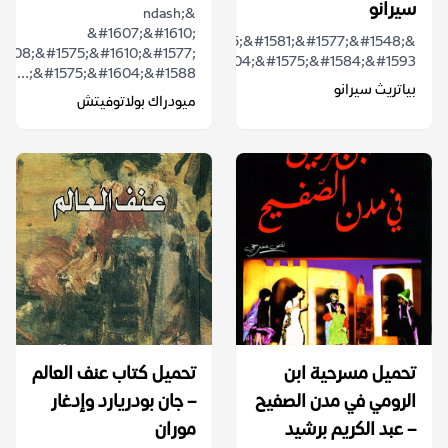
سيرانو
&ndash;
&#1607;&#1610;
&laquo;&#1605;&#1585;&#1581;&#1577;&#1548;
1608;&#1575;&#1610;&#1577;
&#1608;&#1604;&#1575;&#1584;&#1593;&#...
&#1575;&#1604;&#1588;...
بياتريث سيرانو
ميودراك بولاتوفيتش
تحميل مسرحية ابن
تحميل كتاب عنف العالم
الرومي في مدن الصفيح
– جان بودريارد وإدغار
– عبد الكريم برشيد
موران