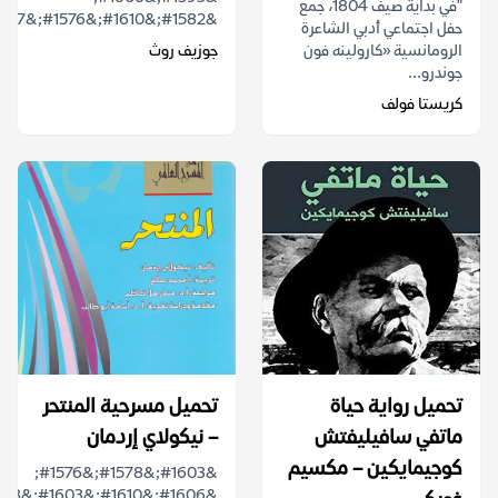
"في بداية صيف 1804، جمع
&#1582;&#1610;&#1576;&#1577;...
حفل اجتماعي أدبي الشاعرة
الرومانسية «كارولينه فون
جوزيف روث
جوندرو...
كريستا فولف
تحميل رواية حياة
تحميل مسرحية المنتحر
ماتفي سافيليفتش
– نيكولاي إردمان
كوجيمايكين – مكسيم
&#1603;&#1578;&#1576;