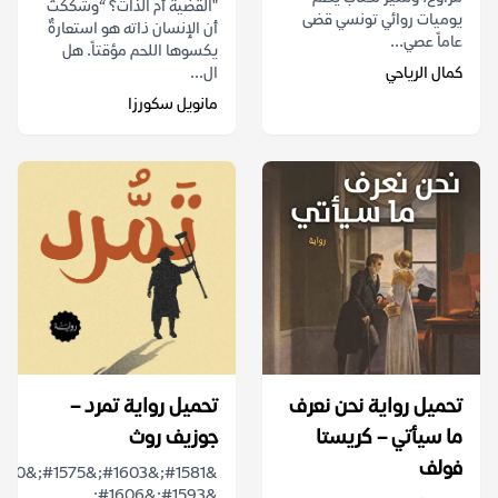
"القضية أم الذات؟ “وشككتُ
يوميات روائي تونسي قضى
أن الإنسان ذاته هو استعارةٌ
عاماً عصي...
يكسوها اللحم مؤقتاً. هل
كمال الرياحي
ال...
مانويل سكورزا
تحميل رواية ‫نحن نعرف
تحميل رواية تمرد –
ما سيأتي – كريستا
جوزيف روث
فولف
&#1593;&#1606;