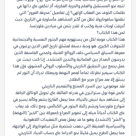
تتجه نحو المستقبل والعلم والحرية الفكرية، أم تنكفئ على ذاتها في
ظلمات الخوف من العقاب الإلهي؟ إن تفاصيل "محرقة الغرور" التي
نظمها سافونارولا تظل من أكثر المشاهد مأساوية في التاريخ، حيث
أحرقت لوحات فنية وكتب لا تقدر بثمن في ميادين فلورنسا.
لمن هذا الكتاب؟
هذا الكتاب موجه لكل من يستهويه فهم الجذور النفسية والاجتماعية
للتحولات الكبرى. هو وجبة دسمة لعشاق تاريخ الفن الذين يرغبون في
معرفة السياق السياسي خلف الروائع الفنية، ولمحبي الفلسفة الذين
يدرسون الصدام بين العلمانية والتدين المتشدد. إذا كنت تبحث عن
عمل يجمع بين التحقيق التاريخي والأسلوب الروائي المشوق، فإن هذا
الكتاب سيغير نظرتك تماماً لعصر النهضة ويجعلك تدرك أن النور لم
ينبثق إلا بعد صراع مرير مع الظلام.
نقد موضوعي: بين السرد الممتع والتعميم التاريخي
تكمن قوة بول ستراثيرن في قدرته الفائقة على تحويل الوثائق الجافة
إلى مشاهد حية تنبض بالحياة، مما يجعل القارئ يشعر وكأنه يسير في
شوارع فلورنسا ويشم رائحة البخور في الكنائس. ومع ذلك، قد يعاب
على الكتاب أحياناً ميله إلى تصوير الصراع كمعركة بين "الخير" (النهضة)
و"الشر" (التشدد)، وهو ما قد يغفل بعض التعقيدات اللاهوتية
والسياسية العميقة التي دفعت شخصية مثل سافونارولا إلى الواجهة،
مما يجعل الطرح يميل قليلاً نحو الدراما على حساب الحياد التاريخي