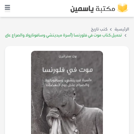
الرئيسية
كتب تاريخ
تحميل كتاب موت في فلورنسا (أسرة ميديتشي وسافونارولا والصراع على
روح النهضة) – بول ستراثيرن