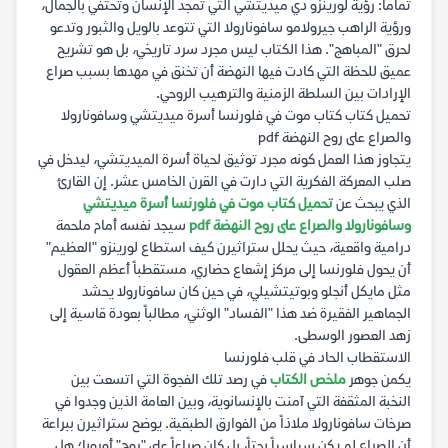
تماماً: رؤية لورينزو دي ميديتشي التي تمجد الإنسان وتحتفي بالجمال،
ورؤية الراهب جيرولامو سافونارولا التي تتوعد بالويل والثبور وتدعو
لحرق "المباهج". هذا الكتاب ليس مجرد سرد تاريخي، بل هو تشريح
عميق للحظة التي كادت فيها النهضة أن تخنق في مهدها بسبب صراع
الإرادات بين السلطة الزمنية والترهيب الروحي.
تحميل كتاب كتاب موت في فلورنسا أسرة ميديتشي وسافونارولا
والصراع على روح النهضة pdf
يتجاوز هذا العمل كونه مجرد توثيق لحياة أسرة الميديتشي، ليدخل في
صلب المعركة الفكرية التي دارت في القرن الخامس عشر. إن القارئ
الذي يبحث عن
تحميل كتاب موت في فلورنسا أسرة ميديتشي
وسافونارولا والصراع على روح النهضة pdf
سيجد نفسه أمام ملحمة
درامية واقعية، حيث يحلل ستراثيرن كيف استطاع لورينزو "العظيم"
أن يحول فلورنسا إلى مركز إشعاع حضاري، مستقطباً أعظم العقول
مثل مايكل أنجلو وبوتيتشيلي، في حين كان سافونارولا يحشد
الجماهير الفقيرة ضد هذا "الفساد" الوثني، مطالباً بعودة قاسية إلى
زهد العصور الوسطى.
الاستقطاب الحاد في قلب فلورنسا
يكمن جوهر
ملخص الكتاب
في رصد تلك الفجوة التي اتسعت بين
النخبة المثقفة التي آمنت بالإنسانوية، وبين العامة الذين وجدوا في
صرخات سافونارولا ملاذاً من الفوارق الطبقية. يوضح ستراثيرن ببراعة
أن الصراع لم يكن سياسياً بحتاً، بل كان صراعاً على "روح" أوروبا؛ هل