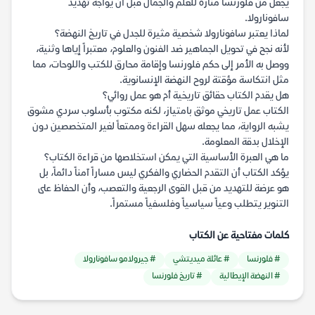
يجعل من فلورنسا منارة للعلم والجمال قبل أن يواجه تهديد
سافونارولا.
لماذا يعتبر سافونارولا شخصية مثيرة للجدل في تاريخ النهضة؟
لأنه نجح في تحويل الجماهير ضد الفنون والعلوم، معتبراً إياها وثنية،
ووصل به الأمر إلى حكم فلورنسا وإقامة محارق للكتب واللوحات، مما
مثل انتكاسة مؤقتة لروح النهضة الإنسانوية.
هل يقدم الكتاب حقائق تاريخية أم هو عمل روائي؟
الكتاب عمل تاريخي موثق بامتياز، لكنه مكتوب بأسلوب سردي مشوق
يشبه الرواية، مما يجعله سهل القراءة وممتعاً لغير المتخصصين دون
الإخلال بدقة المعلومة.
ما هي العبرة الأساسية التي يمكن استخلاصها من قراءة الكتاب؟
يؤكد الكتاب أن التقدم الحضاري والفكري ليس مساراً آمناً دائماً، بل
هو عرضة للتهديد من قبل القوى الرجعية والتعصب، وأن الحفاظ على
التنوير يتطلب وعياً سياسياً وفلسفياً مستمراً.
كلمات مفتاحية عن الكتاب
# فلورنسا
# عائلة ميديتشي
# جيرولامو سافونارولا
# النهضة الإيطالية
# تاريخ فلورنسا