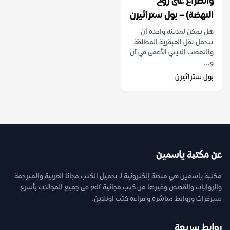
والصراع على روح
النهضة) – بول ستراثيرن
هل يمكن لمدينة واحدة أن
تتحمل ثقل العبقرية المطلقة
والتعصب الديني الأعمى في آن
و...
بول ستراثيرن
عن مكتبة ياسمين
مكتبة ياسمين هي منصة إلكترونية لـ تحميل الكتب مجانا العربية والمترجمة
والروايات والقصص وغيرها من كتب مجانية pdf فى جميع المجالات بأسرع
سيرفرات وروابط مباشرة و قراءة كتب اونلاين.
روابط سريعة