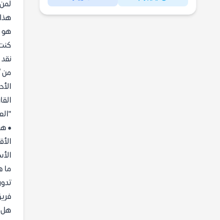
لمن 
هذا 
هو م
كنت 
نقد 
من أ
الأح
القا
"الع
• هل
الأق
الأس
ما ه
تدور
فريق
هل ي