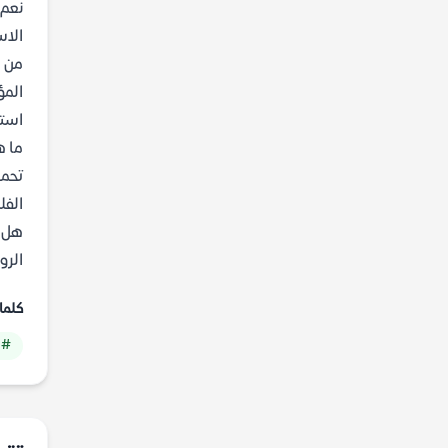
نعم،
الاس
من ه
المؤ
استم
ما ه
الفل
هل ا
الرو
كلما
# 