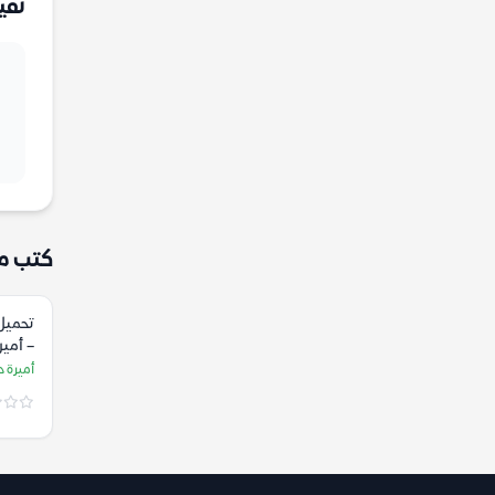
تقي
كتب م
تحميل 
– أمي
أميرة 