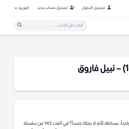
تسجيل الدخول
تسجيل حساب جديد
هل فكرت يوماً في إمكانية ارتكاب جريمة كاملة لا يترك فيها الجاني أثراً مادياً واحداً، ببساطة لأنه لا يملك جسداً؟ في العدد 143 من سلسلة