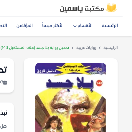
الرئيسية
الأقسام
الأكثر مبيعاً
المؤلفين
التص
الرئيسية
روايات عربية
تحميل رواية بلا جسد (ملف المستقبل 143) – نبيل فاروق
تحم
03
نبذة