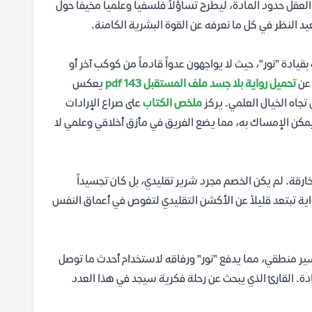
لعقل حدود المادة، ليطرح تساؤلاً فلسفياً وعلمياً مخيفاً حول
يد النظر في كل ما نعرفه عن القوة البشرية الكامنة.
قيادة "نور"، حيث لا يواجهون عدواً قادماً من كوكب آخر أو
 عن
تحميل رواية بلا جسد ملف المستقبل 143 pdf
يعكس
جاه الخيال العلمي. يركز
ملخص الكتاب
على صراع الإرادات
مكن الإمساك به، مما يضع الفريق في مأزق أخلاقي وعلمي لا
ارقة. لم يكن الخصم مجرد شرير تقليدي، بل كان تجسيداً
واية تبتعد قليلاً عن الأكشن التقليدي لتغوص في أعماق النفس
سير منطقي، مما يدفع "نور" ورفاقه لاستخدام أحدث ما توصل
ادة. القارئ الذي يبحث عن رحلة فكرية سيجد في هذا العدد