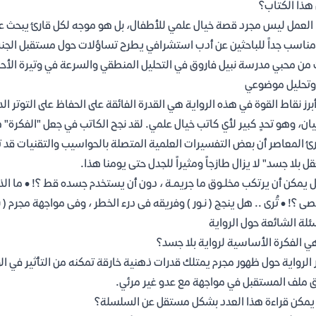
هذا الكتاب؟
العمل ليس مجرد قصة خيال علمي للأطفال، بل هو موجه لكل قارئ يبحث عن
ناسب جداً للباحثين عن أدب استشرافي يطرح تساؤلات حول مستقبل الجنس ا
من محبي مدرسة نبيل فاروق في التحليل المنطقي والسرعة في وتيرة الأح
وتحليل موضوعي
برز نقاط القوة في هذه الرواية هي القدرة الفائقة على الحفاظ على التوتر 
يان، وهو تحدٍ كبير لأي كاتب خيال علمي. لقد نجح الكاتب في جعل "الفكرة"
رئ المعاصر أن بعض التفسيرات العلمية المتصلة بالحواسيب والتقنيات قد تج
قل بلا جسد" لا يزال طازجاً ومثيراً للجدل حتى يومنا هذا.
 يمكن أن يرتكب مخلـوق ما جريمـة ، دون أن يستخدم جسده قط ؟! • ما الذى
صى ؟! • تُرى .. هل ينجج ( نـور ) وفريقه فى درء الخطر ، وفى مواجهة مجرم 
ئلة الشائعة حول الرواية
ي الفكرة الأساسية لرواية بلا جسد؟
 الرواية حول ظهور مجرم يمتلك قدرات ذهنية خارقة تمكنه من التأثير في ا
 ملف المستقبل في مواجهة مع عدو غير مرئي.
مكن قراءة هذا العدد بشكل مستقل عن السلسلة؟