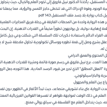
المستقبل، يأخذنا الدكتور نبيل فاروق إلى تخوم العلم والخيال، حيث يتجاوز ا
ة الوجود وقوة الإدراك التي قد تتخطى حاجز اللمس والرؤية، مما يجعلنا نع
 كتاب رواية بلا جسد ملف المستقبل 143 pdf
ر هذه الرواية واحدة من المحطات الفارقة في رحلة فريق المخابرات العلمية ب
ة إرهابية دولية، بل يواجهون تطوراً مخيفاً في القدرات الذهنية. إن البحث
القراء الدائم باستعادة ذكريات تلك السلسلة التي شكلت وعي جيل كامل ت
عقل بشري وصل إلى قمة تطوره ووسائل تكنولوجية تحاول ملاحقة شبح لا ي
 له.
ل المحتوى والعمق الدرامي
ذا العدد، برع نبيل فاروق في رسم صورة قاتمة ومثيرة للقدرات الذهنية الخ
ة "العقل المطلق" الذي تحرر من قيود الجسد المادية. هذا التوجه جعل الر
رية والباراسيكولوجي.
اع بين العلم والمجهول
دت الرواية على بناء تشويقي متصاعد، حيث تبدأ الألغاز في الظهور دون تف
 العلم في ذلك الوقت لمواجهة ظواهر لا تفسرها القوانين الفيزيائية المعت
ه، حيث يتداخل العلم مع الفلسفة في سياق روائي ممتع.