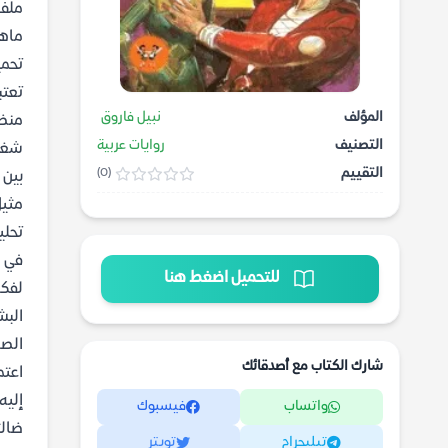
ملف 
ماهي
تحميل
تعتب
المؤلف
نبيل فاروق
منظم
التصنيف
روايات عربية
شغف 
التقييم
(0)
بين 
مثيل
تحلي
في ه
للتحميل اضغط هنا
لفكر
البش
الصر
شارك الكتاب مع أصدقائك
اعتم
إليه
واتساب
فيسبوك
ضالت
تيليجرام
تويتر