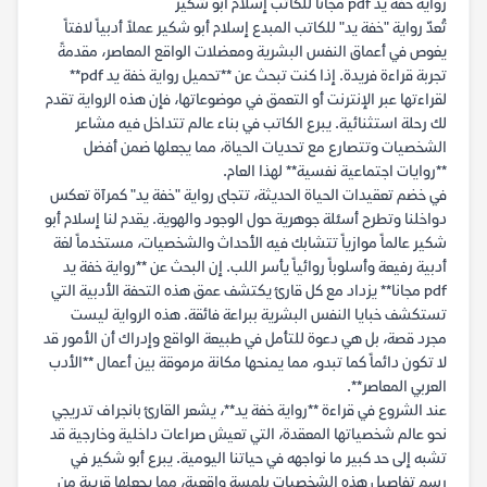
رواية خفة يد pdf مجانا للكاتب إسلام أبو شكير
تُعدّ رواية "خفة يد" للكاتب المبدع إسلام أبو شكير عملاً أدبياً لافتاً
يغوص في أعماق النفس البشرية ومعضلات الواقع المعاصر، مقدمةً
تجربة قراءة فريدة. إذا كنت تبحث عن **تحميل رواية خفة يد pdf**
لقراءتها عبر الإنترنت أو التعمق في موضوعاتها، فإن هذه الرواية تقدم
لك رحلة استثنائية. يبرع الكاتب في بناء عالم تتداخل فيه مشاعر
الشخصيات وتتصارع مع تحديات الحياة، مما يجعلها ضمن أفضل
**روايات اجتماعية نفسية** لهذا العام.
في خضم تعقيدات الحياة الحديثة، تتجلى رواية "خفة يد" كمرآة تعكس
دواخلنا وتطرح أسئلة جوهرية حول الوجود والهوية. يقدم لنا إسلام أبو
شكير عالماً موازياً تتشابك فيه الأحداث والشخصيات، مستخدماً لغة
أدبية رفيعة وأسلوباً روائياً يأسر اللب. إن البحث عن **رواية خفة يد
pdf مجانا** يزداد مع كل قارئ يكتشف عمق هذه التحفة الأدبية التي
تستكشف خبايا النفس البشرية ببراعة فائقة. هذه الرواية ليست
مجرد قصة، بل هي دعوة للتأمل في طبيعة الواقع وإدراك أن الأمور قد
لا تكون دائماً كما تبدو، مما يمنحها مكانة مرموقة بين أعمال **الأدب
العربي المعاصر**.
عند الشروع في قراءة **رواية خفة يد**، يشعر القارئ بانجراف تدريجي
نحو عالم شخصياتها المعقدة، التي تعيش صراعات داخلية وخارجية قد
تشبه إلى حد كبير ما نواجهه في حياتنا اليومية. يبرع أبو شكير في
رسم تفاصيل هذه الشخصيات بلمسة واقعية، مما يجعلها قريبة من