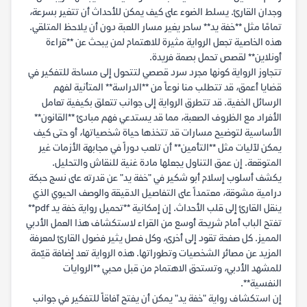
وجدان القارئ. يسلط الضوء على كيف يمكن للأحداث أن تتغير بسرعة،
تمامًا مثل **خفة يد** ساحر يغير مسار اللعبة دون أن يلاحظ المتلقي.
هذه الخاصية تجعل الرواية مثيرة للاهتمام لمن يبحث عن **قراءة
أونلاين** لقصص تحمل بصمة فريدة.
تتجاوز الرواية كونها مجرد سرد قصصي لتتحول إلى مساحة للتفكير في
قضايا أعمق، قد تتطلب منا نوعاً من **الدراسة** المتأنية لفهم
الرسائل الخفية. قد تتطرق الرواية إلى جوانب تتعلق بكيفية تعامل
الأفراد مع الظروف الصعبة، مما قد يستدعي فهم مبادئ **القانون**
الأساسية لتوضيح مسارات قد تتخذها حياة شخصياتها، أو حتى كيف
يمكن لآليات مثل **التأمين** أن تلعب دوراً في مجابهة الأزمات غير
المتوقعة. إن عمق التناول يجعلها مادة غنية للنقاش والتحليل.
يكشف أسلوب إسلام أبو شكير في "خفة يد" عن قدرته على نسج حبكة
درامية مشوقة، معتمداً على التفاصيل الدقيقة والوصف الحيوي الذي
ينقل القارئ إلى قلب الأحداث. إن إمكانية **تحميل رواية خفة يد pdf**
تفتح الباب أمام شريحة أوسع من القراء لاستكشاف هذا العمل الأدبي
المميز. كل صفحة تقود إلى أخرى، وكل فصل يثير فضول القارئ لمعرفة
المزيد عن مصائر الشخصيات وتطوراتها. هذه الرواية تعد إضافة قيّمة
للمشهد الأدبي، وتستحق الاهتمام من قبل محبي **الروايات
النفسية**.
إن استكشاف رواية "خفة يد" يمكن أن يفتح آفاقاً للتفكير في جوانب