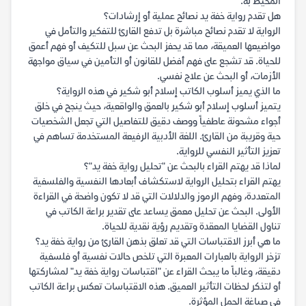
المحيط به.
هل تقدم رواية خفة يد نصائح عملية أو إرشادات؟
الرواية لا تقدم نصائح مباشرة بل تدفع القارئ للتفكير والتأمل في
مواضيعها العميقة، مما قد يحفز البحث عن سبل للتكيف أو فهم أعمق
للحياة. قد تشجع على فهم أفضل للقانون أو التأمين في سياق مواجهة
الأزمات، أو البحث عن علاج نفسي.
ما الذي يميز أسلوب الكاتب إسلام أبو شكير في هذه الرواية؟
يتميز أسلوب إسلام أبو شكير بالعمق والواقعية، حيث ينجح في خلق
أجواء مشحونة عاطفياً ووصف دقيق للتفاصيل التي تجعل الشخصيات
حية وقريبة من القارئ. اللغة الأدبية الرفيعة المستخدمة تساهم في
تعزيز التأثير النفسي للرواية.
لماذا قد يهتم القراء بالبحث عن "تحليل رواية خفة يد"؟
يهتم القراء بتحليل الرواية لاستكشاف أبعادها النفسية والفلسفية
المتعددة، وفهم الرموز والدلالات التي قد لا تكون واضحة في القراءة
الأولى. البحث عن تحليل معمق يساعد على تقدير براعة الكاتب في
تناول القضايا المعقدة وتقديم رؤية نقدية للحياة.
ما هي أبرز الاقتباسات التي قد تعلق بذهن القارئ من رواية خفة يد؟
تزخر الرواية بالعبارات المعبرة التي تلخص حالات نفسية أو فلسفية
دقيقة، وغالباً ما يبحث القراء عن "اقتباسات رواية خفة يد" لمشاركتها
أو لتذكر لحظات التأثير العميق. هذه الاقتباسات تعكس براعة الكاتب
في صياغة الجمل المؤثرة.