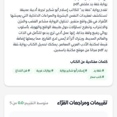
رواية خفة يد ملخص pdf
تقدم رواية "خفة يد" للكاتب إسلام أبو شكير تجربة أدبية عميقة
تستكشف تعقيدات النفس البشرية والصراعات الداخلية التي يعيشها
الأفراد في ظل واقع متغير. تتناول الرواية مشاعر الغضب والحزن
والاغتراب، وتطرح تساؤلات حول طبيعة الواقع والهوية، بأسلوب
روائي رفيع ولغة جذابة. إنها عمل أدبي ثري يدعو للتأمل في الذات
والعالم المحيط، ويترك أثراً لا يُمحى لدى القارئ، مما يجعلها إضافة
قيمة لمكتبة الأدب العربي المعاصر. يمكنك تحميل الكتاب رواية خفة
يد pdf مجانا من موقع مكتبة ياسمين.
كلمات مفتاحية عن الكتاب
# خفة يد
# إسلام أبو شكير رواية
# روايات عربية
# فن الخداع
# كتب سحر
تقييمات ومراجعات القرّاء
متوسط التقييم:
0.0
من 5