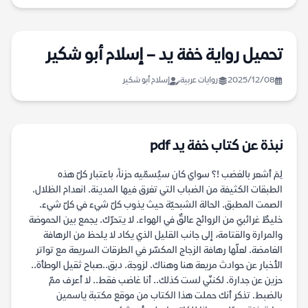
تحميل رواية خفة يد – إسلام أبو شكير
2025/12/08
روايات عربية
إسلام أبو شكير
نبذة عن كتاب خفة يد pdf
لِمَ أشعر بالغضب !؟ سواي كان سيُسمّيه حزناً، باعتبار كلّ هذه
الطبقات الكثيفة من الضباب التي تغرق فيها المدينة. انعدام الظلال.
الصمت المطبق. الحالة الشبحيّة حيث يذوب كلّ شيء في كلّ شيء.
خليطٌ غرائبيّ من الروائح عالقٌ في الهواء. لا يتحرّك. يجمع بين الحموضة
والمرارة والقتامة، إلى جانب القليل الذي يكاد لا يلحظ من الرهافة
الغامضة. لعلّها رهافة الزجاج المكسّر في الطرقات السريعة مع تواتر
الأخبار عن حوادث مريعة هنا وهناك. لزوجة. دبق..صباح ثقيل الوطأة..
حزين عن جدارة. لكننّي لست كذلك.. أنا غاضب فقط.. لا أعرف ممّ
بالضبط. تذكر أنك حملت هذا الكتاب من موقع مكتبة ياسمين