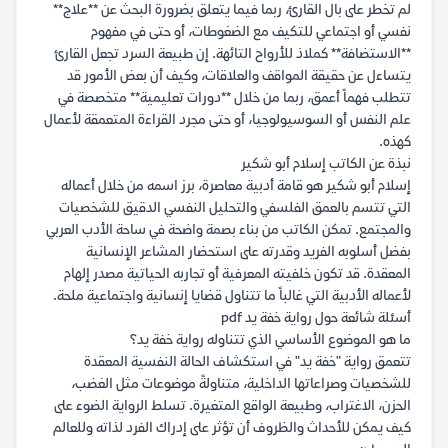
لم تخطر على بال القارئ، ربما فيما يتعلق بضرورة البحث عن **علاج**
نفسي أو اجتماعي للتكيف مع الضغوطات، أو حتى في مفهوم
**الاستضافة** كملاذ للأرواح التائهة. إن طبيعة السرد تجعل القارئ
يتساءل عن حقيقة المواقف والعلاقات، وكيف أن بعض الأمور قد
تتطلب فهماً أعمق، ربما من خلال **دورات تعليمية** متخصصة في
علم النفس أو السوسيولوجيا، أو حتى مجرد القراءة المتعمقة لأعمال
كهذه.
نبذة عن الكاتب إسلام أبو شكير
إسلام أبو شكير هو قامة أدبية معاصرة، برز اسمه من خلال أعماله
التي تتسم بالعمق الفلسفي والتحليل النفسي الدقيق للشخصيات
والمجتمع. تمكن الكاتب من بناء بصمة واضحة في ساحة الأدب العربي
بفضل أسلوبه الفريد وقدرته على استحضار المشاعر الإنسانية
المعقدة. قد تكون خلفيته المعرفية أو تجاربه الحياتية مصدر إلهام
لأعماله الأدبية التي غالباً ما تتناول قضايا إنسانية واجتماعية ملحة.
أسئلة شائعة حول رواية خفة يد pdf
ما هو الموضوع الأساسي الذي تتناوله رواية خفة يد؟
تتعمق رواية "خفة يد" في استكشاف الحالة النفسية المعقدة
للشخصيات وصراعاتها الداخلية، متناولةً موضوعات مثل الغضب،
الحزن، الاغتراب، وطبيعة الواقع المتغيرة. تسلط الرواية الضوء على
كيف يمكن للأحداث والظروف أن تؤثر على إدراك الفرد لذاته وللعالم