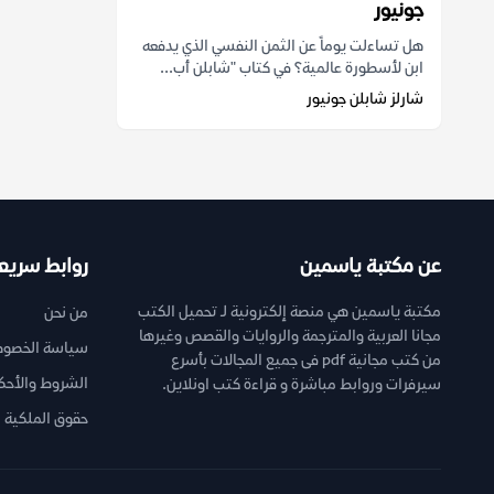
جونيور
هل تساءلت يوماً عن الثمن النفسي الذي يدفعه
ابن لأسطورة عالمية؟ في كتاب "شابلن أب...
شارلز شابلن جونيور
عن مكتبة ياسمين
روابط سريع
مكتبة ياسمين هي منصة إلكترونية لـ تحميل الكتب
من نحن
مجانا العربية والمترجمة والروايات والقصص وغيرها
سياسة الخصوص
من كتب مجانية pdf فى جميع المجالات بأسرع
الشروط والأحك
سيرفرات وروابط مباشرة و قراءة كتب اونلاين.
حقوق الملكية ا