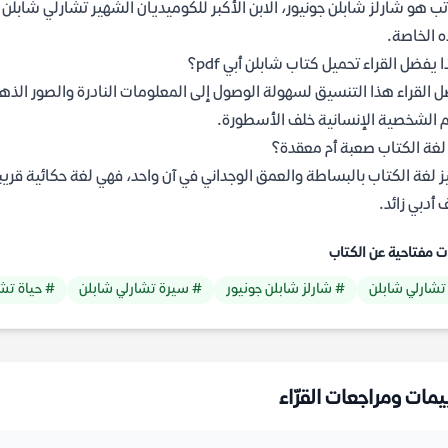
تب هو شارلز شابلن جونيور، الابن الأكبر للكوميديان الشهير تشارلي شابلن
ه الخاصة.
ا يفضل القراء تحميل كتاب شابلن أبي pdf؟
 القراء هذا التنسيق لسهولة الوصول إلى المعلومات النادرة والصور الذهنية
 الشخصية الإنسانية خلف الأسطورة.
غة الكتاب صعبة أم معقدة؟
ز لغة الكتاب بالبساطة والعمق الوجداني في آن واحد، فهي لغة حكائية قريب
 أدبي زائد.
ت مفتاحية عن الكتاب
تشارلي شابلن
# شارلز شابلن جونيور
# سيرة تشارلي شابلن
# حياة تش
يمات ومراجعات القرّاء