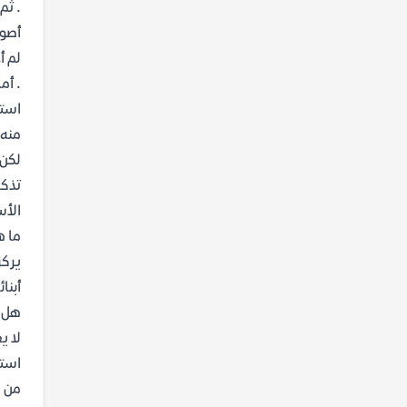
. ثم
أصوا
لم أ
. أم
استع
منه 
لكن 
تذكر
الأس
ما ه
يركز
أبنا
هل ي
لا ي
استق
من ه