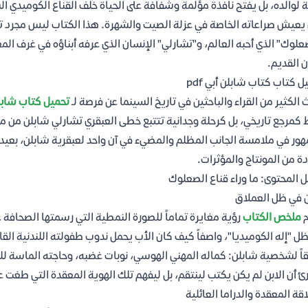
ة لوالده، بل يفتح نافذة مؤلمة وشفافة على الحياة خلف القناع الكوميدي الش
يعيش صراعاته الخاصة في عزلة الصيت والشهرة. هذا الكتاب ليس مجرد تأ
علوك" الذي أحبه العالم، و"تشارلي" الإنسان الذي عرفه أبناؤه في غرف ا
ن القديم.
ل كتاب كتاب شابلن أبي pdf
 الكثير من القراء والباحثين في تاريخ السينما عن فرصة لـ
تحميل كتاب شابلن أ
كمرجع تاريخي، بل كرحلة وجدانية تتتبع خطى العبقري تشارلي شابلن من م
هور في ملامسة الجانب المظلم والمضيء في آن واحد لعبقرية شابلن، بعيد
ة من المونتاج والمؤثرات.
ل المحتوى: ما وراء قناع الصعلوك
ن في ظل العملاق
م
ملخص الكتاب
رؤية مغايرة تماماً للصورة النمطية التي رسمتها الصحافة 
ل "إله الكوميديا"، واصفاً كيف كان الأب يحمل ندوب طفولته اللندنية الق
رئ أن الابن لم يكن يكتب لينتقم، بل ليفهم تلك الهوية المعقدة التي طغت 
اقة المعقدة والدراما العائلية