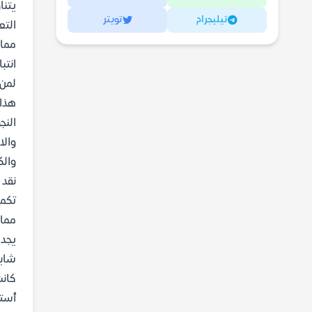
يتنا
تيليجرام
تويتر
التع
مما 
انتب
لمن 
هذا 
النج
والا
والك
نقد 
تكمن
مما 
يجد 
شابل
كانت
أستط