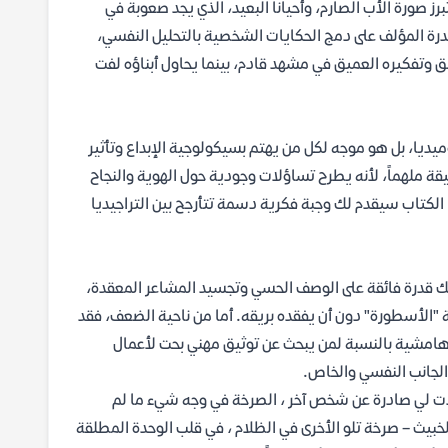
ز صورة الأب الصارم، وأحياناً البعيد، الذي يجد صعوبة في
قدرة المؤلف على دمج الحكايات الشخصية بالتحليل النفسي،
وتفكيره العميق في مشهد قادم، بينما يحاول أبناؤه لفت
يا، بل هو موجه لكل من يهتم بسيكولوجية الإبداع وتأثير
يقة ملهماً، لأنه يطرح تساؤلات وجودية حول الهوية والنجاح
الكتاب سيقدم لك وجبة فكرية دسمة تتأرجح بين التراجيديا
لك قدرة فائقة على الوصف الحسي وتجسيد المشاعر المعقدة،
ة "الأسطورة" دون أن يفقده بريقه. أما من ناحية الضعف، فقد
و هامشية بالنسبة لمن يبحث عن توثيق مهني بحت لأعمال
الجانب النفسي والخاص.
بدت لي صادرة عن شخص آخر ، الصرخة في وجه شيء ما لم
لخبيث – صرخة تلو الأخرى في الظلام ، في قلب الوحدة المطلقة