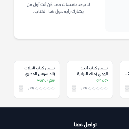
لا توجد تقييمات بعد. كن أنت أول من
يشارك رأيه حول هذا الكتاب.
تحميل كتاب أتيلا
تحميل كتاب الملاك
الحصار في دوما 2013 –
الهوني (ملك البرابرة
(الجاسوس المصري
وسقوط روما) – جون
الذي أنقذ إسرائيل) –
جون مان
يوري بار جوزيف
مان
يوري بار جوزيف
(0.0)
(0.0)
تواصل معنا