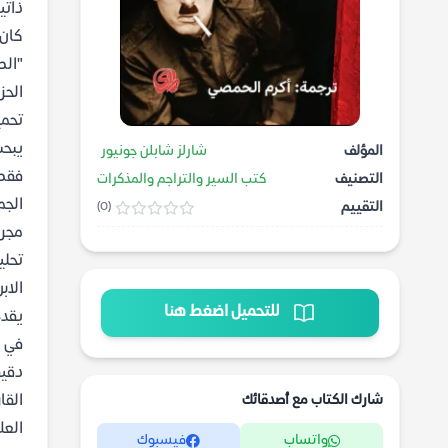
ذاتي
كان 
"الص
الحز
تحمي
يبحث
المؤلف
شارلز شابلن جونيور
فقط 
التصنيف
كتب السير والتراجم والمذكرات
الجم
التقييم
(0)
مجرد
تحلي
الاب
للتحميل اضغط هنا
يقد
في ظ
القا
شارك الكتاب مع أصدقائك
العل
واتساب
فيسبوك