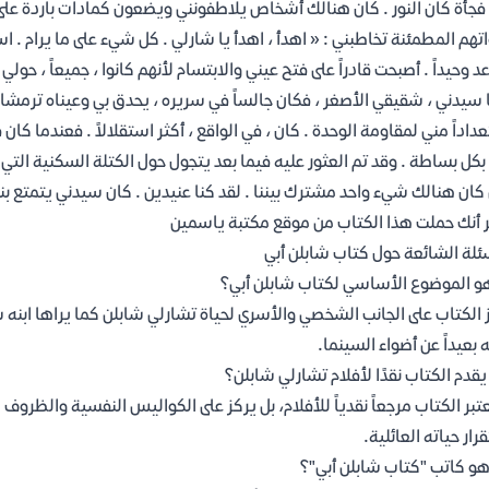
 فجأة كان النور . كان هنالك أشخاص يلاطفونني ويضعون كمادات باردة على
تهم المطمئنة تخاطبني : « اهدأ ، اهدأ يا شارلي . كل شيء على ما يرام . ا
عد وحيداً . أصبحت قادراً على فتح عيني والابتسام لأنهم كانوا ، جميعاً ، حول
ا سيدني ، شقيقي الأصغر ، فكان جالساً في سريره ، يحدق بي وعيناه ترمشا
داداً مني لمقاومة الوحدة . كان ، في الواقع ، أكثر استقلالاً . فعندما كان 
بكل بساطة . وقد تم العثور عليه فيما بعد يتجول حول الكتلة السكنية التي نقيم
كان هنالك شيء واحد مشترك بيننا . لقد كنا عنيدين . كان سيدني يتمتع بنو
 أنك حملت هذا الكتاب من موقع مكتبة ياسمين
ئلة الشائعة حول كتاب شابلن أبي
و الموضوع الأساسي لكتاب شابلن أبي؟
 الكتاب على الجانب الشخصي والأسري لحياة تشارلي شابلن كما يراها ابنه ش
ئه بعيداً عن أضواء السينما.
قدم الكتاب نقدًا لأفلام تشارلي شابلن؟
عتبر الكتاب مرجعاً نقدياً للأفلام، بل يركز على الكواليس النفسية والظروف ا
رار حياته العائلية.
و كاتب "كتاب شابلن أبي"؟