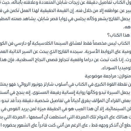
ول الكتاب تفاصيل دقيقة عن زيجات شابلن المتعددة وعلاقته بأبنائه، حيث تبر
بير عن عواطفه إلا من خلال فنه. إن القيمة الحقيقية لهذا العمل تكمن في 
يجعل القارئ يشعر وكأنه يجلس في زوايا قصر شابلن، يشاهد صمته المطبق 
اهه.
هذا الكتاب؟
الكتاب ليس مخصصاً فقط لعشاق السينما الكلاسيكية أو دارسي فن الكوميد
ومية على الروابط الأسرية. سيجده القارئ الذي يبحث عن السير الذاتية العم
رث. إذا كنت تبحث عن دراما واقعية تتجاوز قصص النجاح السطحية، فإن هذا 
وميديا السوداء.
متوازن: مراجعة موضوعية
 نقطة القوة الكبرى في الكتاب في أسلوب شارلز جونيور الروائي؛ فهو يمت
يجعل السيرة تبدو وكأنها رواية إنسانية رفيعة المستوى. إنه ينجح في أنسن
بعض القراء أن المؤلف يغرق أحياناً في تفاصيل شخصية دقيقة جداً قد تبد
ن السينمائية، إلا أن هذا العيب هو في الحقيقة ميزة لمن يريد الغوص في 
 هنالك على الدوام تلك الصرخة التي استطعت أن أسمعها ، الصرخة التي 
ع أن أتذكر وجهه قط ، على الرغم من أنني كنت قادراً على الشعور بحضوره ا