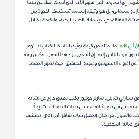
هير. إنها محاولة الابن لفهم الأب الذي أضحك الملايين بينما
ريخ سينمائي، بل هو وثيقة إنسانية تستكشف الفجوة بين
لمعيشة المغلقة، حيث يتشابك الحب بالرهبة، والضحك بظلال
بي pdf
لما يمثله من قيمة توثيقية نادرة. الكتاب لا يتوفر
نظور أقرب الناس إليه. إن السعي وراء هذا العمل يعكس رغبة
اً عن أضواء الاستوديو وضجيج التصفيق، حيث تظهر الحقيقة
عن تشارلي شابلن. شارلز جونيور يكتب بصدق جارح عن نشأته
اسية حتى في ذروة ثرائه. نجد في طيات الصفحات تشريحاً
دقيقاً لشخصية شابلن: كماله المهني الهوسي، نوبات غضبه، وحاجته الماسة للحب والقبول. من خلال (تحميل كتاب شابلن أبي pdf)، يكتشف
على حياته الشخصية.