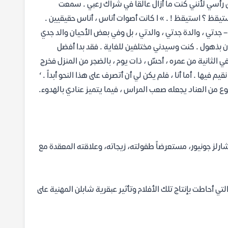
 رأسي لأنني كنت ما أزال عالقاً في شراك رعبي . سمعت
ستيقظ ؟ استيقظ ! . » ا كانت أصوات أناس ، أناس حقيقيين .
ي – جدتي ، والدة جدتي ، والدتي ، بل وفي بعض الأحيان والد جدي
ن بذهول . كنت وسيدني مختلفين للغاية . فقد بدا أفضل
في الثانية من عمره ، أحسّ ، ذات يوم ، بالضجر من المنزل فخرج
 فيها . أما أنا ، فلم يكن لي أن أتصرف على هذا النحو أبداً . ‘
ع من العناد يجعله صعب المراس ، فيما يتميز عنادي بالهدوء.
ارلز جونيور، مستعرضاً طفولته، زيجاته، وعلاقته المعقدة مع
لتي أحاطت بإنتاج تلك الأفلام وتأثير عبقرية شابلن المهنية على