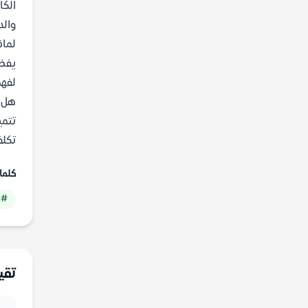
الكا
والد
لماذ
يفضل
لفهم
هل ل
تتمي
تكلف
كلما
# 
تقي