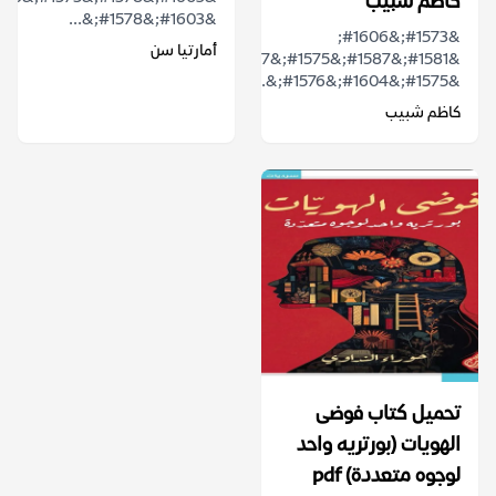
كاظم شبيب
&#1603;&#1578;&...
&#1573;&#1606;
أمارتيا سن
&#1581;&#1587;&#1575;&#1587;&#1610;&#1577;
&#1575;&#1604;&#1576;&...
كاظم شبيب
تحميل كتاب فوضى
الهويات (بورتريه واحد
لوجوه متعددة) pdf