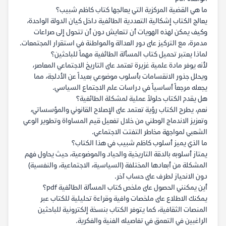
ما هي القضية المركزية التي يعالجها كتاب كاظم شبيب؟
يعالج الكتاب إشكالية التعددية الطائفية داخل كيان الدولة الواحدة،
وكيف يمكن لهذه الهويات أن تتعايش دون أن تتحول إلى صراعات
مدمرة، مع التركيز على دور العدالة والمواطنة في استقرار المجتمعات.
لماذا يعتبر تحميل كتاب المسألة الطائفية مهماً للباحثين؟
لأنه يوفر مادة علمية غزيرة تعتمد على التاريخ الاجتماعي المعاصر،
ويحلل جذور الانقسامات بأسلوب موضوعي بعيداً عن الأدلجة، مما
يجعله مرجعاً أساسياً في دراسات علم الاجتماع السياسي.
هل يقدم الكتاب حلولاً عملية لمشكلة الطائفية؟
نعم، يطرح الكتاب رؤية تعتمد على الإصلاح القانوني والمؤسساتي،
وتعزيز الاندماج الوطني من خلال تفعيل قيم المساواة وتطوير الوعي
الشعبي لمواجهة مخاطر التفتت الاجتماعي.
ما الذي يميز أسلوب كاظم شبيب في هذا الكتاب؟
يمتاز أسلوبه بالدقة التاريخية والحياد والموضوعية، حيث يحاول فهم
المشكلة من أبعادها المختلفة (السياسية، الاجتماعية، والنفسية)
دون الانحياز لطرف على حساب آخر.
أين يمكنني الحصول على ملخص كتاب المسألة الطائفية pdf؟
يمكنك الاطلاع على ملخصات وافية وقراءة تحليلية للكتاب عبر
المنصات الثقافية، كما يتوفر الكتاب بنسخة إلكترونية للباحثين
الراغبين في التعمق في تفاصيله الفنية والفكرية.