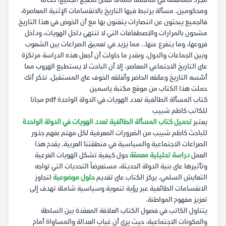
مجرد مساهمة في مناقشة مسألة تقضّ مضجع الجميع، حكاماً
ومحكومين. مسألة يرتبط فيها التاريخ بالانقسامات الإثنية المعاصرة،
فالجميع يبحثون عن انتصارات يتغنون بها مع أن الخوض في هذا التاريخ
مشحون بالمرارات والاصطفافات التي لا تنتهي داخل الهويات، وداخل
فروعها، وما يتفرع عنها.. مما يزيد في تعميق الصراعات بين الشعوب
وبين الجماعات والدول. وبقدر ما حاولت أن أجعل هذه الدراسة مرتكزة
على التاريخ الاجتماعي المعاصر، إلا أن الباحث لا يستطيع الهروب مما
أسّسه التاريخ وعمّقه الحاضر وأقلقه الخوف على المستقبل. تذكر أنك
حملت هذا الكتاب من موقع مكتبة ياسمين
كتاب المسألة الطائفية تعدد الهويات في الدولة الواحدة pdf مجانا
للكاتب كاظم شبيب
يعتبر
تحميل كتاب المسألة الطائفية تعدد الهويات في الدولة الواحدة
للباحث كاظم شبيب من الضرورات المعرفية لكل مهتم بفهم جذور
الصراعات الاجتماعية والسياسية في منطقتنا العربية. يقدم هذا
العمل
دراسة تحليلية معمقة
حول كيفية تشكل الهويات الفرعية
وتأثيرها على بنية الدولة الحديثة، مستعرضاً التحديات التي تواجه
التعايش السلمي. يركز الكتاب على تقديم
حلول موضوعية
لتجاوز
الانقسامات الطائفية عبر رؤية تنموية وسياسية شاملة تهدف إلى
تعزيز مفهوم المواطنة.
يتناول الكاتب في فصول الكتاب العلاقة المعقدة بين السلطة
والمكونات الاجتماعية، حيث يرى أن غياب العدالة والمساواة أمام