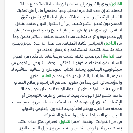
القانون
يؤدي بالضرورة إلى استنفار الهويات الطائفية كدرع حماية
للجماعات. إن هذه الظاهرة تتطلب وعياً مجتمعياً قادراً على تفكيك
الخطاب الإقصائي واستبداله بلغة الحوار البناء الذي يضمن حقوق
الجميع دون تمييز. يشير شبيب إلى أن استقرار الدول يعتمد بشكل
أساسي على مدى قدرتها على استيعاب التنوع وتحويله من مصدر قلق
إلى مصدر قوة وإثراء. تتطلب هذه العملية صياغة دساتير تضمن نوعاً
من
التأمين
السياسي لكافة الأطياف، مما يقلل من حدة التوتر ويخلق
بيئة مناسبة للتنمية المستدامة والازدهار الاقتصادي.
تعد
الدراسة
التي قدمها كاظم شبيب مرجعاً هاماً للباحثين في العلوم
السياسية والاجتماعية، كونها لا تكتفي بالوصف التاريخي بل تغوص في
سيكولوجية الجماهير. يسلط الكتاب الضوء على أن معالجة الطائفية لا
تتم عبر الشعارات الرنانة، بل من خلال تقديم
العلاج
الفكري
والمؤسساتي الذي يبدأ من تطوير المناهج الدراسية وإصلاح الخطاب
الديني. يشدد المؤلف على أن الدولة الواحدة يجب أن تكون مظلة
جامعة تتسع لكل الهويات، بحيث لا يشعر أي طرف بالتهميش أو
الإقصاء القسري. إن فهم هذه الديناميكيات يساعد في بناء مجتمعات
محصنة ضد الفتن، ويفتح آفاقاً جديدة للتعاون الإقليمي والدولي
المبني على الاحترام المتبادل والمصالح المشتركة.
في ظل التحولات الرقمية، أصبح
التداول
المعرفي لمثل هذه الكتب
يساهم في نشر الوعي الثقافي والسياسي بين جيل الشباب الذين