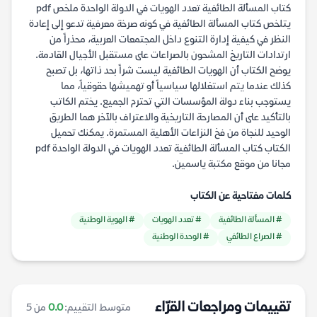
كتاب المسألة الطائفية تعدد الهويات في الدولة الواحدة ملخص pdf
يتلخص كتاب المسألة الطائفية في كونه صرخة معرفية تدعو إلى إعادة
النظر في كيفية إدارة التنوع داخل المجتمعات العربية، محذراً من
ارتدادات التاريخ المشحون بالصراعات على مستقبل الأجيال القادمة.
يوضح الكتاب أن الهويات الطائفية ليست شراً بحد ذاتها، بل تصبح
كذلك عندما يتم استغلالها سياسياً أو تهميشها حقوقياً، مما
يستوجب بناء دولة المؤسسات التي تحترم الجميع. يختم الكاتب
بالتأكيد على أن المصارحة التاريخية والاعتراف بالآخر هما الطريق
الوحيد للنجاة من فخ النزاعات الأهلية المستمرة. يمكنك تحميل
الكتاب كتاب المسألة الطائفية تعدد الهويات في الدولة الواحدة pdf
مجانا من موقع مكتبة ياسمين.
كلمات مفتاحية عن الكتاب
# المسألة الطائفية
# تعدد الهويات
# الهوية الوطنية
# الصراع الطائفي
# الوحدة الوطنية
تقييمات ومراجعات القرّاء
متوسط التقييم:
0.0
من 5