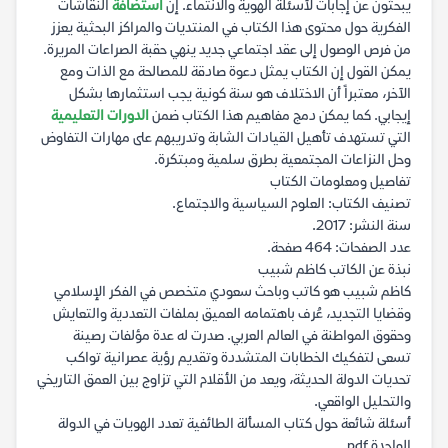
يبحثون عن إجابات لأسئلة الهوية والانتماء. إن
استضافة
النقاشات
الفكرية حول محتوى هذا الكتاب في المنتديات والمراكز البحثية يعزز
من فرص الوصول إلى عقد اجتماعي جديد ينهي حقبة الصراعات المريرة.
يمكن القول إن الكتاب يمثل دعوة صادقة للمصالحة مع الذات ومع
الآخر، معتبراً أن الاختلاف هو سنة كونية يجب استثمارها بشكل
إيجابي. كما يمكن دمج مفاهيم هذا الكتاب ضمن
الدورات التعليمية
التي تستهدف تأهيل القيادات الشابة وتدريبهم على مهارات التفاوض
وحل النزاعات المجتمعية بطرق سلمية ومبتكرة.
تفاصيل ومعلومات الكتاب
تصنيف الكتاب: العلوم السياسية والاجتماع.
سنة النشر: 2017.
عدد الصفحات: 464 صفحة.
نبذة عن الكاتب كاظم شبيب
كاظم شبيب هو كاتب وباحث سعودي متخصص في الفكر الإسلامي
وقضايا التجديد، عُرف باهتمامه العميق بملفات التعددية والتعايش
وحقوق المواطنة في العالم العربي. صدرت له عدة مؤلفات رصينة
تسعى لتفكيك الخطابات المتشددة وتقديم رؤية عصرانية تواكب
تحديات الدولة الحديثة، ويعد من الأقلام التي تزاوج بين العمق التاريخي
والتحليل الواقعي.
أسئلة شائعة حول كتاب المسألة الطائفية تعدد الهويات في الدولة
الواحدة pdf