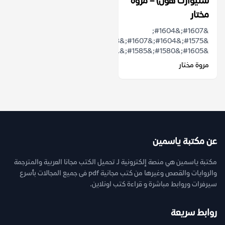
ستيوارت هول) – مروة
مختار
&#1607;&#1604;
&#1575;&#1604;&#1607;&#1608;&#1610;&#1577;
&#1605;&#1580;&#1585;&...
مروة مختار
عن مكتبة ياسمين
مكتبة ياسمين هي منصة إلكترونية لـ تحميل الكتب مجانا العربية والمترجمة
والروايات والقصص وغيرها من كتب مجانية pdf فى جميع المجالات بأسرع
سيرفرات وروابط مباشرة و قراءة كتب اونلاين.
روابط سريعة