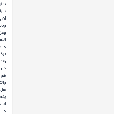
يحاو
شرائ
أن ي
وناق
ومن 
الأس
ما ه
يركز
وتحل
من ه
هو ع
والت
هل ي
يفضل
استي
ما ا