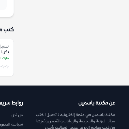
كتب م
تحميل 
يكن لي
لوران
مارك ل
عن مكتبة ياسمين
روابط سريع
مكتبة ياسمين هي منصة إلكترونية لـ تحميل الكتب
من نحن
مجانا العربية والمترجمة والروايات والقصص وغيرها
سياسة الخصوص
من كتب مجانية pdf فى جميع المجالات بأسرع