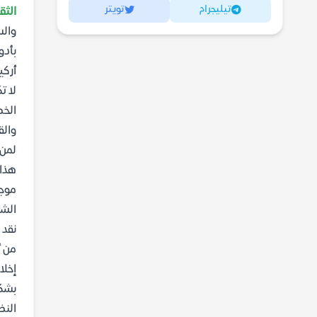
تيليجرام
تويتر
الثق
والس
بأدو
أركي
لا ت
الخط
والق
لمن 
هذا 
موجه
الشع
نقد 
من أ
إخلا
بشكل
النظ