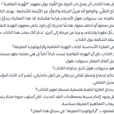
ل هذا الكتاب أن يفتحَ باب الحوار مع القُراء حول مفهوم “الهُوية الثقافية”؛
ح التلقّي، والواقع أنه قرينُ الحركة والتغيُّر عبر الأزمنة المُتتابعة. يهدف ا
ناقشه عند ستيوارت هول لأنه قدم قراءة تفكيكية له؛ هذا التفكيك يتدرَّج
ش بعضها أو اختلف معها، هادفًا لتحريك أي ركود خاص بمفهوم الهوية الثقافية
ثَمَّ تطورنا واختلاف وعينا من مرحلة إلى أخرى. تذكر أنك حملت هذا الكتا
ئلة الشائعة حول الكتاب
ي الفكرة الأساسية لكتاب الهوية الثقافية وأركيولوجيا المعرفة؟
 الكتاب على أن الهوية الثقافية ليست كياناً ثابتاً بل هي عملية تطور مس
يل أفكار المفكر ستيوارت هول.
و ستيوارت هول الذي يتناوله الكتاب؟
الم اجتماع ومنظر ثقافي بريطاني من أصل جامايكي، يُعتبر أحد الآباء المؤس
مثيل الثقافي.
حتاج القارئ لخلفية فلسفية مسبقة لفهم الكتاب؟
 وجود إلمام بسيط بمصطلحات النقد الحديث، لكن أسلوب مروة مختار يتسم
عاب المفاهيم العميقة بسلاسة.
لمقصود بـ "أركيولوجيا المعرفة" في سياق هذا العمل؟