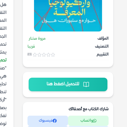
هل ا
الثق
المع
الثق
الجم
المؤلف
مروة مختار
تحمي
التصنيف
قريبا
يمثل
التقييم
(0)
تحمي
"صنا
هي "
للتحميل اضغط هنا
تحلي
تنطل
"أرك
بصفت
شارك الكتاب مع أصدقائك
تفكي
واتساب
فيسبوك
توضح