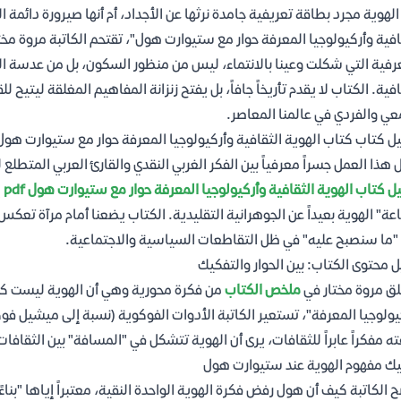
لهوية مجرد بطاقة تعريفية جامدة نرثها عن الأجداد، أم أنها صيرورة دائمة 
افية وأركيولوجيا المعرفة حوار مع ستيوارت هول"، تقتحم الكاتبة مروة مخت
رفية التي شكلت وعينا بالانتماء، ليس من منظور السكون، بل من عدسة ال
افية. الكتاب لا يقدم تأريخاً جافاً، بل يفتح زنزانة المفاهيم المغلقة ليتي
عي والفردي في عالمنا المعاصر.
ل كتاب كتاب الهوية الثقافية وأركيولوجيا المعرفة حوار مع ستيوارت هول df
 هذا العمل جسراً معرفياً بين الفكر الغربي النقدي والقارئ العربي المتطلع
ل كتاب الهوية الثقافية وأركيولوجيا المعرفة حوار مع ستيوارت هول pdf
ي
عة" الهوية بعيداً عن الجوهرانية التقليدية. الكتاب يضعنا أمام مرآة تعكس ت
ما سنصبح عليه" في ظل التقاطعات السياسية والاجتماعية.
ل محتوى الكتاب: بين الحوار والتفكيك
ق مروة مختار في
ملخص الكتاب
من فكرة محورية وهي أن الهوية ليست كتل
يولوجيا المعرفة"، تستعير الكاتبة الأدوات الفوكوية (نسبة إلى ميشيل ف
ه مفكراً عابراً للثقافات، يرى أن الهوية تتشكل في "المسافة" بين الثقاف
ك مفهوم الهوية عند ستيوارت هول
 الكاتبة كيف أن هول رفض فكرة الهوية الواحدة النقية، معتبراً إياها "بناءً 