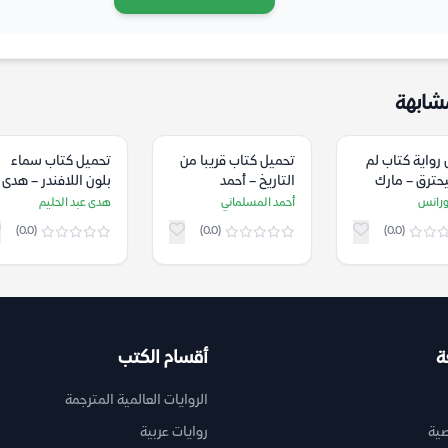
شابهة
رواية كتاب لم
تحميل كتاب قريبا من
تحميل كتاب سماء
حترق – مارك
التاريخ – أحمد
بلون اللافندر – هدى
س
المسلماني
عبد الحليم
ورانس
أحمد المسلماني
هدى عبد الحليم
(0.0)
(0.0)
(0.0)
ة
أقسام الكتب
الروايات العالمية المترجمة
ية
روايات عربية