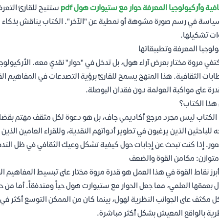
افية وأركيولوجيا المعرفة حوار مع ستيوارت هول pdf
ستتيح للقارئ التعر
ياسة في رسم صورة مشوهة أو نمطية عن "الآخر". الكتاب يناقش بذكاء كي
ات تشكيلها.
ولوجيا المعرفة وتطبيقاتها
كتفي مروة مختار بعرض آراء هول، بل تدخل في "حوار" نقدي معه. الأركيول
ابات الثقافية. هذا المنهج يسمح للقارئ برؤية التصدعات في المفاهيم ال
درة على مواكبة العولمة دون فقدان البوصلة.
هذا الكتاب؟
الكتاب ليس مجرد مرجع أكاديمي جاف، بل هو دعوة لكل مثقف مهتم بقضايا ا
 للباحثين الذين يرغبون في تطوير أدواتهم النقدية، وللقراء العامين الذي
ور. إذا كنت تبحث عن إجابات حول كيفية تشكل وعيك الثقافي في ظل التدفق ا
متوازن: مكامن القوة والضعف
برز نقاط القوة في هذا العمل هو قدرة مروة مختار على تبسيط المفاهيم ال
ل بعمقها العلمي، مما جعل الحوار مع ستيوارت هول حياً ومتدفقاً. أما من 
 مكثف على الجوانب النظرية لهول، بينما كان من الممكن التوسع أكثر في ت
رية بالواقع المعيش بشكل أكثر مباشرة.