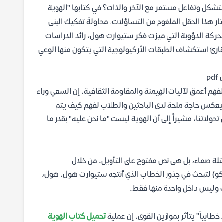
التشكل وتفاعل مستمر مع الآخر والذات؟ في كتابها "الهوية
ار هذا الحقل الملغوم من التساؤلات، محاولةً تفكيك البنى
حركة الدؤوبة التي ميزت فكر ستيوارت هول، رائد الدراسات
ح للقارئ استكشاف الطبقات الأركيولوجية التي يتكون منها الوعي
p
 لفهم أعمق لآليات الهيمنة والمقاومة الثقافية. إن السعي وراء
عكس حاجة ملحة لدى الباحثين والطلاب لفهم كيف يتم
حولاتنا، مشيراً إلى أن الهوية ليست "ما نحن عليه" بقدر ما
ة صماء، بل هي نص مفتوح على التأويل. من خلال
وكو) لتبحث في جذور الخطاب الذي أنتجه ستيوارت هول. هول،
ات وليس داخل واحدة منها فقط.
خطابياً" يتأثر بموازين القوى. إن عملية
تحميل كتاب الهوية