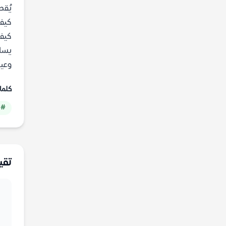
يُقص
كيف 
كيف 
يساع
وعيا
كلما
# 
تقي