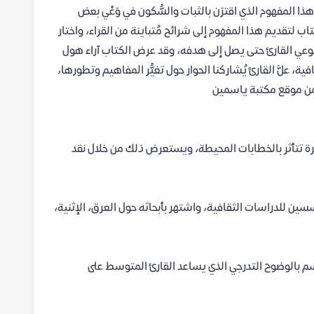
 هذا المفهوم الذي اقترَن بالثبات والسُّكون في وَعْي بعض
لكتاب لتقديم هذا المفهوم إلى شرائح مُتباينة من القراء، واختار
 بوعي القارئ حتى يصل إلى هدفه، وقد عرض الكتاب آراء هول
، علَّ القارئ يُشاركنا الحوار حول تغيُّر المفاهيم وتطورها،
ب من موقع مكتبة ياسمين
تمرة تتأثر بالخطابات المحيطة، ويستعرض ذلك من خلال نقد
سين للدراسات الثقافية، واشتهر بأبحاثه حول العرق، الإثنية،
 بالوضوح التدرجي الذي يساعد القارئ المتوسط على