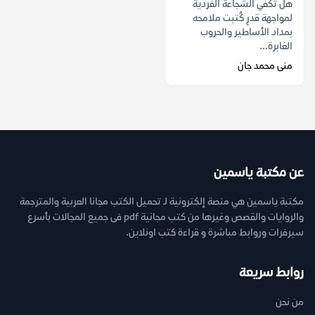
هل تكفي الشجاعة الفردية
لمواجهة قدرٍ كُتبت ملامحه
بمداد الأساطير والحروب
الغابرة...
منى محمد جان
عن مكتبة ياسمين
مكتبة ياسمين هي منصة إلكترونية لـ تحميل الكتب مجانا العربية والمترجمة
والروايات والقصص وغيرها من كتب مجانية pdf فى جميع المجالات بأسرع
سيرفرات وروابط مباشرة و قراءة كتب اونلاين.
روابط سريعة
من نحن