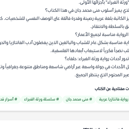
ورثة الغبراء" بأجزائها الأولى.
لذي يميز أسلوب منى محمد جان في هذا الكتاب؟
ز الكاتبة بلغة عربية رصينة وقدرة فائقة على الوصف النفسي للشخصيات. كما 
ق بالسلطة والانتقام.
لرواية مناسبة لجميع الأعمار؟
اية مناسبة بشكل عام للشباب والبالغين الذين يفضلون أدب الفانتازيا وال
ب نضجاً فكرياً لاستيعاب أبعادها الفلسفية.
تدور أحداث رواية ورثة الغبراء: حلفاء؟
ل الأحداث في جولة واسعة عبر أراضي شاسعة ومناطق متنوعة جغرافياً وتار
ير المحتوم الذي ينتظر الجميع.
ت مفتاحية عن الكتاب
واية فانتازيا عربية
# منى محمد جان
# سلسلة ورثة الغبراء
# أسرار قد