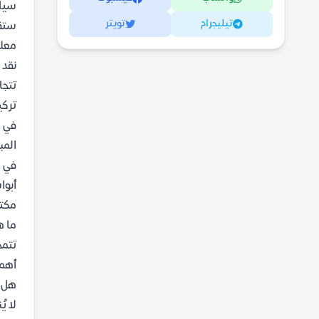
سياس
تيليجرام
تويتر
ستقد
معلق
نقد 
تتجل
تركي
في م
المب
في ا
أبوا
مكتب
ما هي
تتمح
أهمي
هل ي
لا ي