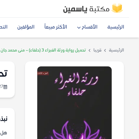
الرئيسية
الأقسام
الأكثر مبيعاً
المؤلفين
التص
الرئيسية
قريبا
تحميل رواية ورثة الغبراء 3 (حلفاء) – منى محمد جان
تحمي
27
نبذة 
هل ت