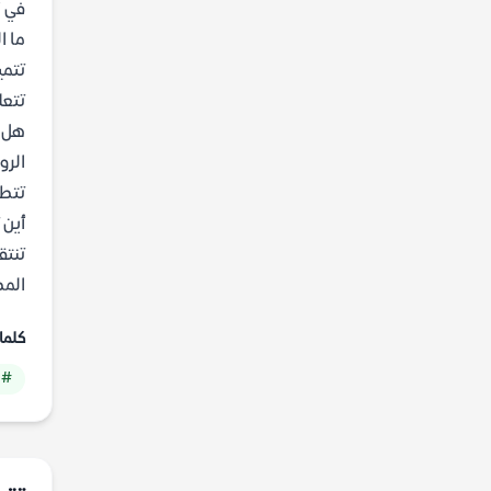
في "
ما ا
تتمي
تتعل
هل ا
الرو
تتطل
أين 
تنتق
المص
كلما
# ر