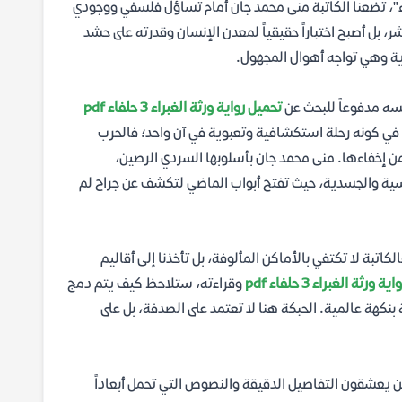
راء"، تضعنا الكاتبة منى محمد جان أمام تساؤل فلسفي ووجودي
، بل أصبح اختباراً حقيقياً لمعدن الإنسان وقدرته على حشد
 وهي تواجه أهوال المجهول.
فسه مدفوعاً للبحث عن
تحميل رواية ورثة الغبراء 3 حلفاء pdf
في كونه رحلة استكشافية وتعبوية في آن واحد؛ فالحرب
زمن إخفاءها. منى محمد جان بأسلوبها السردي الرصين،
سية والجسدية، حيث تفتح أبواب الماضي لتكشف عن جراح لم
يز هذا الجزء هو التوسع الملحوظ في بناء العالم (World-building). فالكاتبة لا تكتفي بالأماكن المألوفة، بل تأخذنا إلى أقاليم
ثة الغبراء 3 حلفاء pdf
وقراءته، ستلاحظ كيف يتم دمج
بنكهة عالمية. الحبكة هنا لا تعتمد على الصدفة، بل على
ذين يعشقون التفاصيل الدقيقة والنصوص التي تحمل أبعاداً