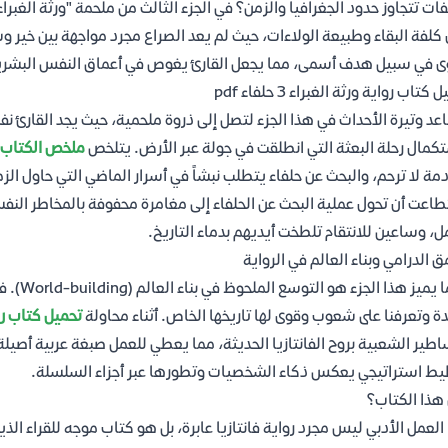
فات تتجاوز حدود الجغرافيا والزمن؟ في الجزء الثالث من ملحمة "ورثة الغب
كلفة البقاء وطبيعة الولاءات، حيث لم يعد الصراع مجرد مواجهة بين خير وشر
ى في سبيل هدف أسمى، مما يجعل القارئ يغوص في أعماق النفس البشرية
كتاب رواية ورثة الغبراء 3 حلفاء pdf
عد وتيرة الأحداث في هذا الجزء لتصل إلى ذروة ملحمية، حيث يجد القارئ ن
كمال رحلة البعثة التي انطلقت في جولة عبر الأرض. يتلخص
ملخص الكتاب
دمة لا ترحم، والبحث عن حلفاء يتطلب نبشاً في أسرار الماضي التي حاول ال
اعت أن تحول عملية البحث عن الحلفاء إلى مغامرة محفوفة بالمخاطر النف
ل، وساعين للانتقام تلطخت أيديهم بدماء التاريخ.
ق الدرامي وبناء العالم في الرواية
إن ما يم
ة وتعرفنا على شعوب وقوى لها تاريخها الخاص. أثناء محاولة
تحميل كتاب رواية ور
اطير الشعبية بروح الفانتازيا الحديثة، مما يعطي للعمل صبغة عربية أصيلة 
ط استراتيجي يعكس ذكاء الشخصيات وتطورها عبر أجزاء السلسلة.
هذا الكتاب؟
العمل الأدبي ليس مجرد رواية فانتازيا عابرة، بل هو كتاب موجه للقراء ال