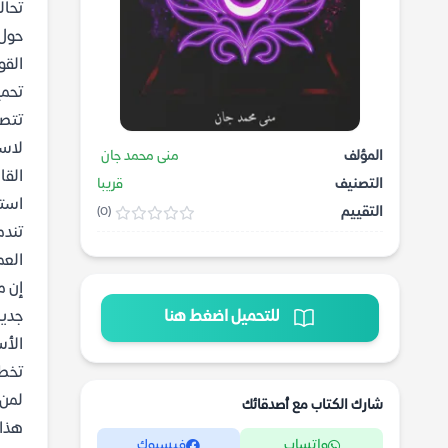
تحال
حول 
القو
تحميل 
تتصا
لاست
المؤلف
منى محمد جان
القا
التصنيف
قريبا
استط
التقييم
(0)
تندم
العم
للتحميل اضغط هنا
جديد
الأس
تخطي
لمن 
شارك الكتاب مع أصدقائك
هذا 
واتساب
فيسبوك