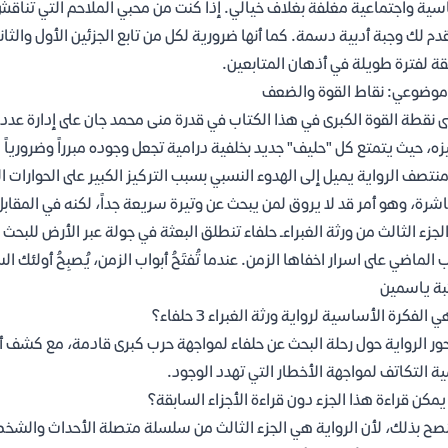
ية واجتماعية مغلفة بغلاف خيالي. إذا كنت من محبي الملاحم التي تناقش 
م لك وجبة أدبية دسمة. كما أنها ضرورية لكل من تابع الجزئين الأول وال
ة لفترة طويلة في أذهان المتابعين.
موضوعي: نقاط القوة والضعف
ى نقطة القوة الكبرى في هذا الكتاب في قدرة منى محمد جان على إدارة عدد
زه، حيث يتمتع كل "حليف" جديد بخلفية درامية تجعل وجوده مبرراً وضرورياً لل
نتصف الرواية يميل إلى الهدوء النسبي بسبب التركيز الكبير على الحوارا
اشرة، وهو أمر قد لا يروق لمن يبحث عن وتيرة سريعة جداً، لكنه في المقابل 
لجزء الثالث من ورثة الغبراءـ حلفاء تنطلق البعثة في جولة عبر الأرض للبح
ب الماضي على اسرار اخفاها الزمن. عندما تُفتَحُ أبواب الزمن، يُصبِحُ أولئك
ة ياسمين
 الفكرة الأساسية لرواية ورثة الغبراء 3 حلفاء؟
ور الرواية حول رحلة البحث عن حلفاء لمواجهة حرب كبرى قادمة، مع كشف 
ة التكاتف لمواجهة الأخطار التي تهدد الوجود.
مكن قراءة هذا الجزء دون قراءة الأجزاء السابقة؟
ُنصح بذلك، لأن الرواية هي الجزء الثالث من سلسلة متصلة الأحداث والشخص