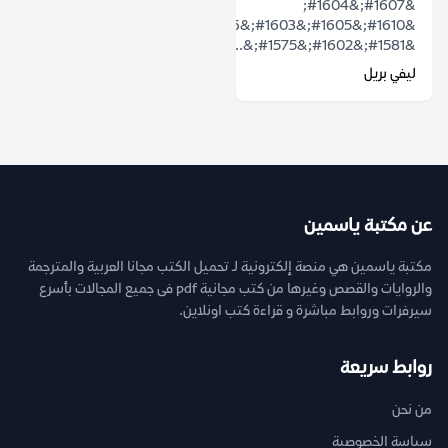
&#1607;&#1604;
&#1610;&#1605;&#1603;&#1606;&#1606;&#1575;
&#1581;&#1602;&#1575;&...
ليفي بريل
عن مكتبة ياسمين
مكتبة ياسمين هي منصة إلكترونية لـ تحميل الكتب مجانا العربية والمترجمة
والروايات والقصص وغيرها من كتب مجانية pdf فى جميع المجالات بأسرع
سيرفرات وروابط مباشرة و قراءة كتب اونلاين.
روابط سريعة
من نحن
سياسة الخصوصية